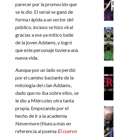
C
T
u
e
s
a
parecer por la promoción que
de
h
h
a
r
p
r
se le dio. El serial se ganó de
agosto
r
e
n
t
e
e
de
forma rápida a un sector del
i
P
d
i
r
s
2026
público, incluso se hizo viral
s
h
o
c
Cómic
a
u
0
gracias a ese ya mítico baile
t
a
Reseña
l
a
d
n
L
o
n
de la joven Addams, y logró
a
l
o
a
a
p
t
n
,
que este personaje tuviera una
c
t
h
o
o
f
o
nueva vida.
30
r
e
m
s
ó
m
de
a
r
,
t
Cine
r
Aunque por un lado se perdió
julio
p
g
Cómic
N
9
a
m
de
por el camino bastante de la
l
Crítica
e
o
0
l
2026
u
e
mitología del clan Addams,
S
d
l
a
g
l
j
dado que no iba sobre ellos, se
0
p
i
a
ñ
i
a
a
le dio a Miércoles otra tanta
i
a
n
o
a
r
a
d
propia. Empezando por el
d
Cómic
,
s
d
e
v
e
Reseña
e
hecho de ir a la academia
u
d
e
p
e
r
E
l
n
e
j
Nevermore (Nunca más en
e
n
-
l
D
a
l
a
t
referencia al poema
El cuervo
t
M
V
o
e
h
d