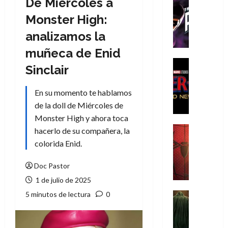
De Miércoles a
Cómic
T
Monster High:
h
analizamos la
e
P
muñeca de Enid
h
Cine
Sinclair
a
Cómic
Crítica
n
En su momento te hablamos
S
t
p
de la doll de Miércoles de
o
i
m
Monster High y ahora toca
d
,
Cine
hacerlo de su compañera, la
e
Crítica
9
colorida Enid.
r
S
0
-
p
a
Doc Pastor
M
i
ñ
1 de julio de 2025
a
d
o
n
e
5 minutos de lectura
0
Cine
s
:
r
Cómic
d
Misceláne
B
-
e
V
r
M