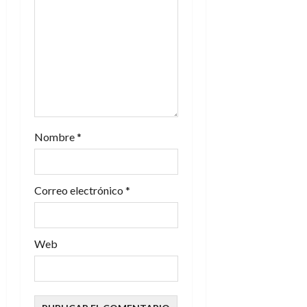
n
t
r
a
d
Nombre
*
a
s
Correo electrónico
*
Web