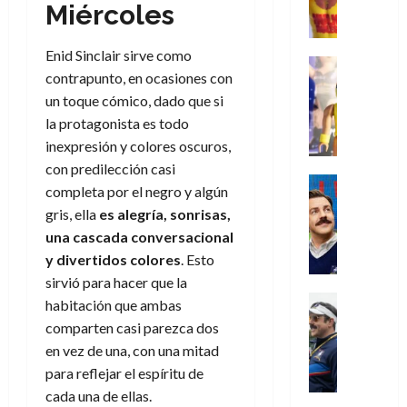
e
d
l
Miércoles
l
2026
agosto
de
D
u
r
e
t
l
de
julio
o
l
0
i
l
a
2026
a
de
Enid Sinclair sirve como
o
k
m
o
Juguetes
s
2026
n
contrapunto, en ocasiones con
0
m
H
Análisis
e
e
d
o
0
s
o
Series
un toque cómico, dado que si
n
s
e
d
P
d
g
la protagonista es todo
t
p
l
e
l
a
a
o
e
a
inexpresión y colores oscuros,
M
a
y
n
q
r
c
con predilección casi
a
y
o
e
Series
u
a
i
r
completa por el negro y algún
m
c
n
Cine
e
d
e
v
gris, ella
es alegría, sonrisas,
o
Misceláne
u
P
a
o
n
e
C
una cascada conversacional
b
a
l
n
c
l
u
i
n
a
y divertidos colores
. Esto
t
i
30
a
l
d
y
sirvió para hacer que la
i
a
de
31
n
y
o
m
Crítica
c
habitación que ambas
julio
f
de
d
W
Series
l
o
de
i
i
comparten casi parezca dos
julio
o
T
W
a
b
2026
p
c
de
en vez de una, con una mitad
l
e
E
n
i
ó
c
2026
0
para reflejar el espíritu de
a
d
R
o
l
a
i
c
cada una de ellas.
L
0
a
s
:
l
ó