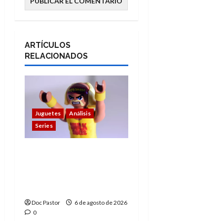
ARTÍCULOS
RELACIONADOS
Juguetes
Análisis
Series
Hulk Hogan en
Playmobil: un
homenaje a una
leyenda de la WWE
Doc Pastor
6 de agosto de 2026
0