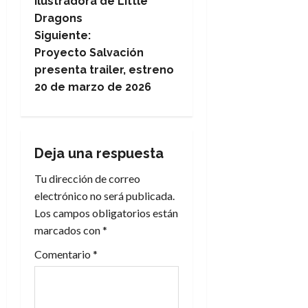
ilustradora de Little
v
Dragons
e
Siguiente:
Proyecto Salvación
g
presenta trailer, estreno
20 de marzo de 2026
a
c
i
Deja una respuesta
Tu dirección de correo
ó
electrónico no será publicada.
n
Los campos obligatorios están
marcados con
*
d
Comentario
*
e
e