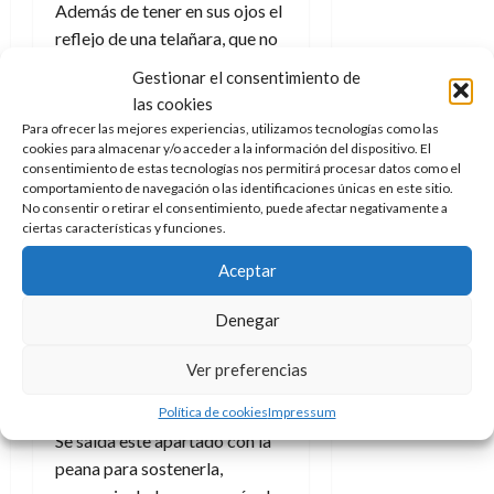
Además de tener en sus ojos el
reflejo de una telañara, que no
es otra cosa que la vidriera de
Gestionar el consentimiento de
su dormitorio, cuenta con uñas
las cookies
arcoíris como lleva en su
Para ofrecer las mejores experiencias, utilizamos tecnologías como las
versión audiovisual. Además
cookies para almacenar y/o acceder a la información del dispositivo. El
consentimiento de estas tecnologías nos permitirá procesar datos como el
de completarse el look con los
comportamiento de navegación o las identificaciones únicas en este sitio.
tacones de sus botas, algo que
No consentir o retirar el consentimiento, puede afectar negativamente a
ciertas características y funciones.
también tenía Miércoles, con
un osito de peluche azul y un
Aceptar
adorable unicornio rosado.
Denegar
En lo que se refiere a
accesorios esta muñeca es
Ver preferencias
bastante escasa, aunque
tampoco es que le haga falta.
Política de cookies
Impressum
Se salda este apartado con la
peana para sostenerla,