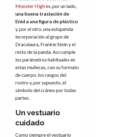
d
e
l
Monster High
es, por un lado,
0
e
t
t
una buena traslación de
A
o
u
Enid a una figura de plástico
p
r
r
y, por el otro, una estupenda
o
n
a
c
incorporación al grupo de
o
a
Draculaura, Frankie Stein y el
9
l
resto de la panda. Así cumple
8
de
i
de
julio
los parámetros habituales en
p
julio
de
estas muñecas, con su formato
s
de
2026
de cuerpo, los rasgos del
2026
i
0
rostro y, por supuesto, el
s
0
símbolo del cráneo por todas
partes.
7
de
julio
Un vestuario
de
cuidado
2026
0
Como siempre el vestuario