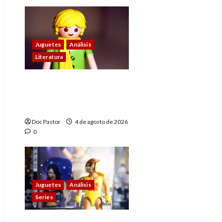
Juguetes
Análisis
Literatura
El principito de
Playmobil conquista
con su sencillez
Doc Pastor
4 de agosto de 2026
0
Juguetes
Análisis
Series