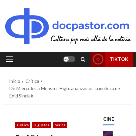
Saltar
al
contenido
TIKTOK
Menú
principal
Inicio
Crítica
De Miércoles a Monster High: analizamos la muñeca de
Enid Sinclair
CINE
Crítica
Juguetes
Series
Cine