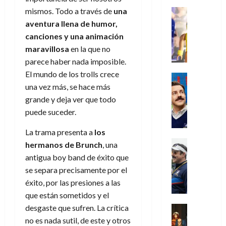
s
o
s
e
23
0
k
e
j
mismos. Todo a través de
una
o
Juguetes
r
(
de
H
x
Análisis
o
c
aventura llena de humor,
v
p
julio
5
o
Series
p
r
u
i
a
canciones y una animación
de
de
P
g
e
d
l
l
2026
r
agosto
maravillosa
en la que no
l
a
r
e
t
l
t
de
parece haber nada imposible.
a
0
n
i
l
a
2026
a
e
El mundo de los trolls crece
y
e
m
o
Series
s
n
1
0
m
n
una vez más, se hace más
Cine
e
e
d
o
)
o
Misceláne
P
n
grande y deja ver que todo
s
e
d
C
b
l
t
p
l
puede suceder.
e
7
u
i
a
o
e
a
M
de
a
l
y
La trama presenta a
los
q
r
c
a
agosto
n
y
m
Crítica
u
a
i
hermanos de Brunch
, una
de
r
d
W
Series
o
e
d
e
2026
antigua boy band de éxito que
v
o
T
W
b
a
o
n
e
se separa precisamente por el
l
0
e
E
i
n
c
l
éxito, por las presiones a las
a
d
R
l
t
i
30
que están sometidos y el
c
L
a
:
i
a
de
31
u
a
w
desgaste que sufren. La crítica
u
Análisis
c
julio
f
de
l
s
Cómic
:
n
no es nada sutil, de este y otros
de
i
i
julio