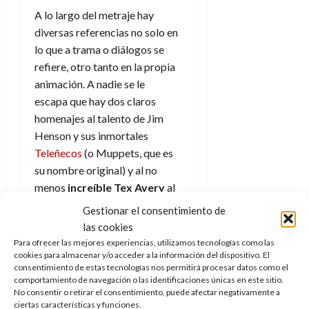
A
o
u
A lo largo del metraje hay
p
r
r
diversas referencias no solo en
o
n
a
c
lo que a trama o diálogos se
o
a
refiere, otro tanto en la propia
9
l
animación. A nadie se le
8
de
i
de
julio
escapa que hay dos claros
p
julio
de
homenajes al talento de Jim
s
de
2026
Henson y sus inmortales
2026
i
0
Teleñecos
(o Muppets, que es
s
0
su nombre original) y al no
menos
increíble Tex Avery
al
7
de
que debemos buena parte de
Gestionar el consentimiento de
julio
la animación moderna, y eso
las cookies
de
que él falleció en 1980.
Para ofrecer las mejores experiencias, utilizamos tecnologías como las
2026
cookies para almacenar y/o acceder a la información del dispositivo. El
0
consentimiento de estas tecnologías nos permitirá procesar datos como el
Ojalá haya
comportamiento de navegación o las identificaciones únicas en este sitio.
No consentir o retirar el consentimiento, puede afectar negativamente a
una cuarta
ciertas características y funciones.