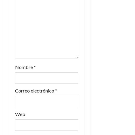
e
n
t
r
a
d
Nombre
*
a
s
Correo electrónico
*
Web