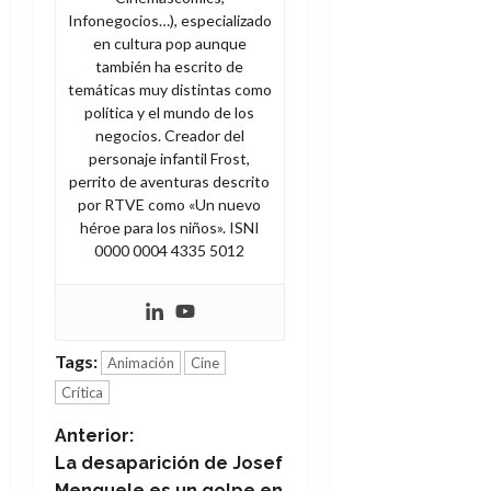
Infonegocios…), especializado
en cultura pop aunque
también ha escrito de
temáticas muy distintas como
política y el mundo de los
negocios. Creador del
personaje infantil Frost,
perrito de aventuras descrito
por RTVE como «Un nuevo
héroe para los niños». ISNI
0000 0004 4335 5012
Tags:
Animación
Cine
Crítica
N
Anterior:
La desaparición de Josef
a
Menguele es un golpe en