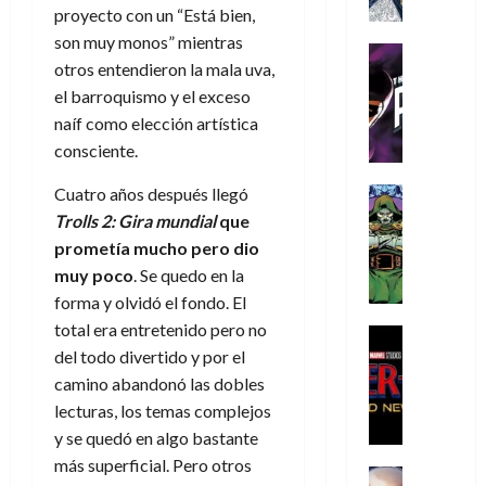
a
a
e
a
o
r
proyecto con un “Está bien,
í
y
t
l
d
s
e
son muy monos” mientras
m
o
e
o
Cine
u
(
otros entendieron la mala uva,
e
c
v
Cómic
e
r
p
5
g
T
el barroquismo y el exceso
u
e
s
a
a
de
u
h
a
r
naíf como elección artística
p
r
r
agosto
s
e
n
t
e
e
consciente.
t
de
t
P
d
i
r
s
2026
e
a
h
o
c
Cuatro años después llegó
Cómic
a
u
1
0
L
a
Reseña
l
a
d
Trolls 2: Gira mundial
que
n
)
L
a
n
a
l
o
a
prometía mucho pero dio
a
L
t
n
,
c
muy poco
. Se quedo en la
7
t
i
o
o
f
o
30
de
forma y olvidó el fondo. El
r
g
m
s
ó
m
de
agosto
total era entretenido pero no
a
a
,
t
Cine
r
julio
p
de
g
Cómic
del todo divertido y por el
d
9
a
m
de
2026
l
Crítica
e
e
0
l
camino abandonó las dobles
2026
u
e
S
0
d
l
a
g
l
lecturas, los temas complejos
j
0
p
i
o
ñ
i
a
a
y se quedó en algo bastante
i
a
s
o
a
r
a
más superficial. Pero otros
d
d
H
Cómic
s
d
e
v