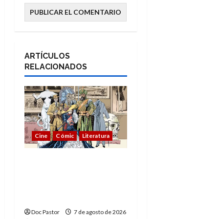
ARTÍCULOS
RELACIONADOS
Cine
Cómic
Literatura
A mí me gusta La Liga
de los Hombres
Extraordinarios (parte
1)
Doc Pastor
7 de agosto de 2026