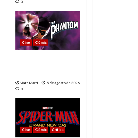
0
Cine
Cómic
The Phantom, 90 años
del héroe que nunca
muere
Marc Martí
5 de agosto de 2026
0
Cine
Cómic
Crítica