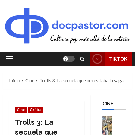
Saltar
al
contenido
TIKTOK
Menú
principal
Inicio
Cine
Trolls 3: La secuela que necesitaba la saga
CINE
Cine
Crítica
Cine
Trolls 3: La
Cómic
Literatura
secuela que