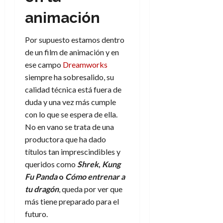
e
julio
e
i
a
i
l
l
de
animación
l
p
l
l
a
2026
a
o
s
d
i
l
W
0
r
Por supuesto estamos dentro
i
e
d
í
W
i
s
de un film de animación y en
l
a
n
E
g
y
M
ese campo
Dreamworks
d
e
e
s
u
c
a
siempre ha sobresalido, su
6
n
u
n
o
calidad técnica está fuera de
de
y
p
d
m
agosto
3
duda y una vez más cumple
e
u
i
o
de
de
con lo que se espera de ella.
l
n
a
2026
c
agosto
No en vano se trata de una
d
t
l
de
o
0
e
o
productora que ha dado
2026
n
s
d
títulos tan imprescindibles y
t
20
0
t
e
r
queridos como
Shrek
,
Kung
de
i
n
julio
a
Fu Panda
o
Cómo entrenar a
n
o
de
c
tu dragón
, queda por ver que
o
r
2026
u
más tiene preparado para el
d
e
l
0
futuro.
e
t
t