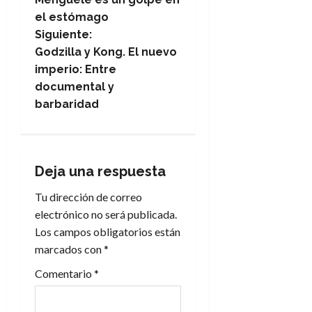
el estómago
v
Siguiente:
e
Godzilla y Kong. El nuevo
imperio: Entre
g
documental y
barbaridad
a
c
i
Deja una respuesta
Tu dirección de correo
ó
electrónico no será publicada.
n
Los campos obligatorios están
marcados con
*
d
Comentario
*
e