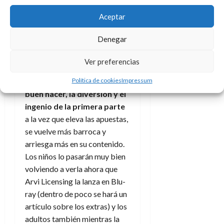
Aceptar
Trolls
abrió las puertas,
Trolls
2: Tour mundial
no estuvo a la
Denegar
altura (al punto de que solo
hay una breve mención a ella la
Ver preferencias
nueva secuela) pero
Trolls 3:
Política de cookies
Impressum
Todos juntos
recupera el
buen hacer, la diversión y el
ingenio de la primera parte
a la vez que eleva las apuestas,
se vuelve más barroca y
arriesga más en su contenido.
Los niños lo pasarán muy bien
volviendo a verla ahora que
Arvi Licensing la lanza en Blu-
ray (dentro de poco se hará un
artículo sobre los extras) y los
adultos también mientras la