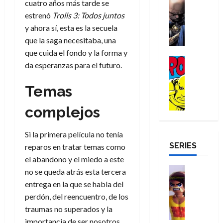
cuatro años más tarde se
e
Reseña
e
o
d
e
p
e
r
E
estrenó
Trolls 3: Todos juntos
l
m
e
j
e
n
-
l
y ahora sí, esta es la secuela
D
b
l
a
t
t
M
V
o
r
h
que la saga necesitaba, una
d
i
u
a
i
c
e
é
e
d
que cuida el fondo y la forma y
r
n
g
Cómic
t
s
r
e
a
a
da esperanzas para el futuro.
:
i
Reseña
o
E
o
m
p
D
B
l
r
x
e
o
e
Temas
29
o
r
a
M
t
q
c
r
de
c
a
n
u
r
u
i
o
complejos
julio
t
n
t
e
a
e
o
f
de
o
d
e
r
o
n
n
u
2026
Si la primera película no tenía
r
N
y
t
r
u
a
n
SERIES
D
0
e
l
reparos en tratar temas como
e
d
n
r
c
r
w
a
el abandono y el miedo a este
,
i
c
i
o
D
s
Juguetes
e
n
a
no se queda atrás esta tercera
o
27
o
a
j
Análisis
l
a
m
n
entrega en la que se habla del
de
Series
m
y
o
m
r
u
julio
a
perdón, del reencuentro, de los
H
,
,
y
e
i
de
e
l
traumas no superados y la
u
e
m
a
2026
j
o
r
l
importancia de ser nosotros
l
e