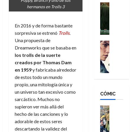
Poppy, Brunch y uno de sus
n
e
H
Cine
s
hermanos en Trolls 3
:
r
Cómic
o
d
Misceláne
B
-
m
e
V
r
M
b
l
En 2016 y de forma bastante
e
a
a
r
h
sorpresiva se estrenó
Trolls
.
n
n
n
e
é
Una propuesta de
g
d
:
Cine
s
r
Dreamworks que se basaba en
a
Crítica
N
B
E
o
d
C
los trolls de la suerte
e
r
x
e
o
l
w
creados por Thomas Dam
a
t
q
r
e
D
n
en 1959
y fabricaba alrededor
r
u
e
a
a
d
a
e
de estos todo un mundo
s
n
y
N
o
n
propio, una mitología única y
:
e
,
e
r
u
un universo tan excesivo como
D
CÓMIC
r
m
w
d
n
sarcástico. Muchos no
o
:
e
D
i
c
o
supieron ver más allá del
R
j
a
Cine
n
a
m
e
Cómic
hecho de las canciones y lo
o
y
a
m
s
Literatura
s
r
,
adorable de estos seres
r
u
A
d
c
d
m
i
e
descartando la validez del
m