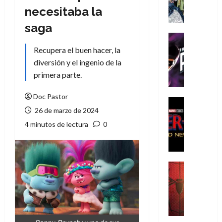
A
necesitaba la
m
í
saga
m
Cine
e
Cómic
Recupera el buen hacer, la
g
T
diversión y el ingenio de la
u
h
primera parte.
s
e
t
P
Doc Pastor
a
h
Cine
26 de marzo de 2024
L
a
Cómic
Crítica
a
n
4 minutos de lectura
0
S
L
t
p
i
o
i
g
m
d
a
,
Cine
e
Crítica
d
9
r
S
e
0
-
p
l
a
M
i
o
ñ
a
d
s
o