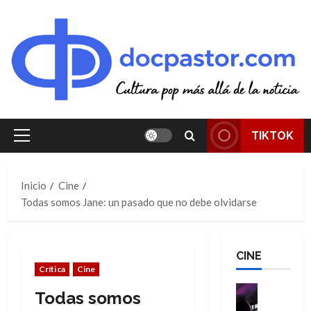
Saltar
al
contenido
TIKTOK
Menú
principal
Inicio
Cine
Todas somos Jane: un pasado que no debe olvidarse
CINE
Crítica
Cine
Cine
Todas somos
Cómic