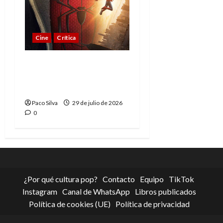
Cine
Crítica
Spider-Man: Brand New
Day, madurar es una
compleja aventura
Paco Silva
29 de julio de 2026
0
¿Por qué cultura pop?
Contacto
Equipo
TikTok
Instagram
Canal de WhatsApp
Libros publicados
Política de cookies (UE)
Política de privacidad