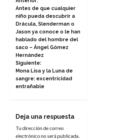
N
Anterior:
Antes de que cualquier
a
niño pueda descubrir a
Drácula, Slenderman o
v
Jason ya conoce o le han
e
hablado del hombre del
saco – Ángel Gómez
g
Hernández
Siguiente:
a
Mona Lisa y la Luna de
sangre: excentricidad
c
entrañable
i
ó
Deja una respuesta
n
Tu dirección de correo
d
electrónico no será publicada.