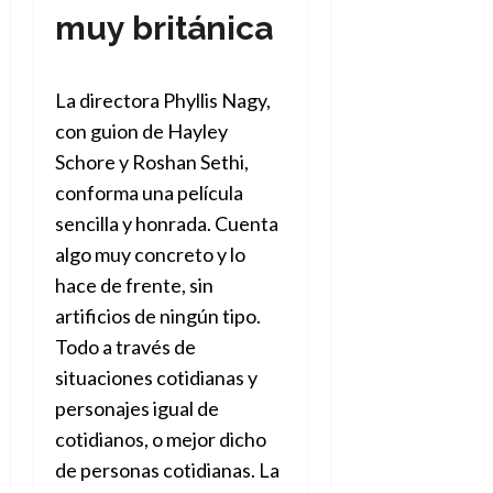
e
t
t
muy británica
A
o
u
p
r
r
o
n
a
La directora Phyllis Nagy,
c
o
a
con guion de Hayley
9
l
Schore y Roshan Sethi,
8
de
i
de
julio
conforma una película
p
julio
de
sencilla y honrada. Cuenta
s
de
2026
2026
i
algo muy concreto y lo
0
s
hace de frente, sin
0
artificios de ningún tipo.
7
Todo a través de
de
julio
situaciones cotidianas y
de
personajes igual de
2026
cotidianos, o mejor dicho
0
de personas cotidianas. La