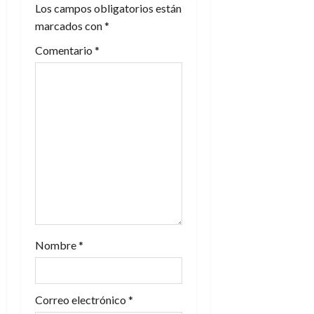
Los campos obligatorios están
e
marcados con
*
e
Comentario
*
n
t
r
a
d
a
Nombre
*
s
Correo electrónico
*