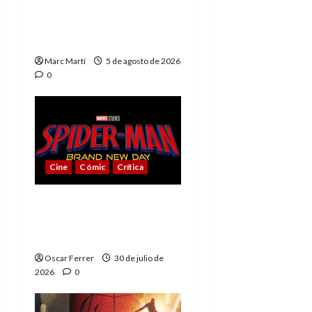
The Phantom, 90 años
del héroe que nunca
muere
Marc Martí
5 de agosto de 2026
0
Cine
Cómic
Crítica
Spider-Man: Brand New
Day, mejor de lo
esperado
Oscar Ferrer
30 de julio de
2026
0