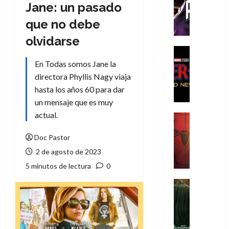
T
Jane: un pasado
h
que no debe
e
P
olvidarse
h
Cine
a
Cómic
En Todas somos Jane la
Crítica
n
directora Phyllis Nagy viaja
S
t
hasta los años 60 para dar
p
o
un mensaje que es muy
i
m
d
actual.
,
Cine
e
Crítica
9
r
S
Doc Pastor
0
-
p
a
2 de agosto de 2023
M
i
ñ
5 minutos de lectura
0
a
d
o
n
e
Cine
s
:
r
Cómic
d
Misceláne
B
-
e
V
r
M
l
e
a
a