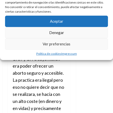
abortar en un momento en
comportamiento de navegación o las identificaciones únicas en este sitio.
No consentir o retirar el consentimiento, puede afectar negativamente a
que era ilegal, incluso en
ciertas características y funciones.
situaciones totalmente
Aceptar
adversas para la mujer. La
historia no nace desde
Denegar
cero, el
Jane Collective
fue
Ver preferencias
una agrupación
clandestina real que entre
Política de cookies
Impressum
1969 y 1973 cuya misión
era poder ofrecer un
aborto seguro y accesible.
La practica era ilegal pero
eso no quiere decir que no
se realizara, se hacía con
un alto coste (en dinero y
en vidas) y precisamente