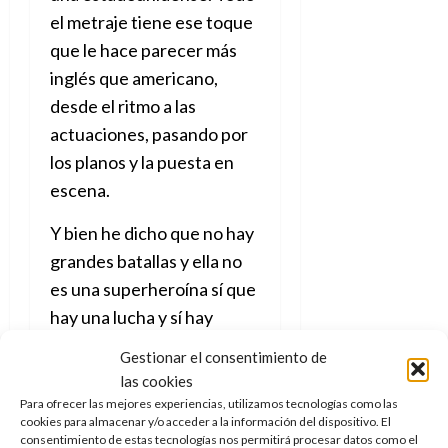
el metraje tiene ese toque
que le hace parecer más
inglés que americano,
desde el ritmo a las
actuaciones, pasando por
los planos y la puesta en
escena.
Y bien he dicho que no hay
grandes batallas y ella no
es una superheroína sí que
hay una lucha y sí hay
heroínas. En concreto la
Gestionar el consentimiento de
llevada a cabo por Jane,
las cookies
ese colectivo de mujeres
Para ofrecer las mejores experiencias, utilizamos tecnologías como las
cookies para almacenar y/o acceder a la información del dispositivo. El
que ayudan a otras a poder
consentimiento de estas tecnologías nos permitirá procesar datos como el