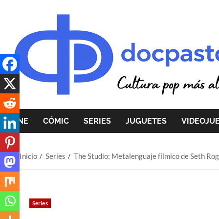
Saltar
al
contenido
CINE
CÓMIC
SERIES
JUGUETES
VIDEOJU
Inicio
Series
The Studio: Metalenguaje fílmico de Seth Ro
Series