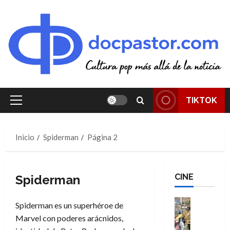
Saltar
al
contenido
TIKTOK
Menú
principal
Inicio
Spiderman
Página 2
CINE
Spiderman
Cine
Spiderman es un superhéroe de
Cómic
Marvel con poderes arácnidos,
Literatura