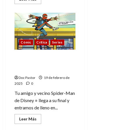
más
acerca
de
¿Aparece
El
Vigilante
en
Tu
amigo
y
Cómic
Crítica
Series
vecino
Spider-
Man?
Tu amigo y vecino
Spider-Man: Final
explicado de la T1
Doc Pastor
19 de febrero de
2025
0
Tu amigo y vecino Spider-Man
de Disney + llega a su final y
entramos de lleno en...
Leer
Leer Más
más
acerca