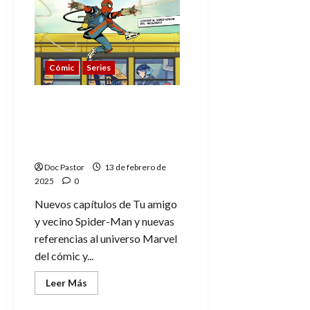
Tu
amigo
y
vecino
Spider-
Man:
referencias
Cómic
Series
marvelitas
en
los
episodios
Tu amigo y vecino
9
Spider-Man: referencias
y
10
marvelitas en los
episodios 7 y 8
Doc Pastor
13 de febrero de
2025
0
Nuevos capítulos de Tu amigo
y vecino Spider-Man y nuevas
referencias al universo Marvel
del cómic y...
Leer
Leer Más
más
acerca