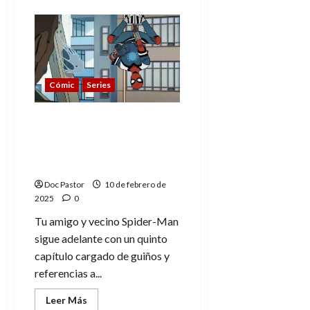
acerca
de
Tu
amigo
y
vecino
Spider-
Man:
referencias
Cómic
Series
marvelitas
en
el
episodio
Tu amigo y vecino
6
Spider-Man: referencias
marvelitas en el episodio
5
Doc Pastor
10 de febrero de
2025
0
Tu amigo y vecino Spider-Man
sigue adelante con un quinto
capítulo cargado de guiños y
referencias a...
Leer
Leer Más
más