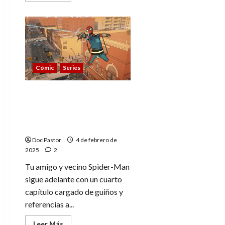
acerca
de
Tu
amigo
y
vecino
Spider-
Man:
referencias
Cómic
Series
marvelitas
en
el
episodio
Tu amigo y vecino
5
Spider-Man: referencias
marvelitas en el episodio
4
Doc Pastor
4 de febrero de
2025
2
Tu amigo y vecino Spider-Man
sigue adelante con un cuarto
capítulo cargado de guiños y
referencias a...
Leer
Leer Más