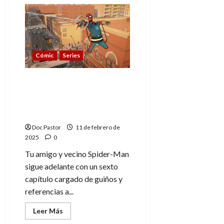
de
Tu
amigo
y
vecino
Spider-
Man:
referencias
Cómic
Series
marvelitas
en
los
episodios
Tu amigo y vecino
7
Spider-Man: referencias
y
8
marvelitas en el episodio
6
Doc Pastor
11 de febrero de
2025
0
Tu amigo y vecino Spider-Man
sigue adelante con un sexto
capítulo cargado de guiños y
referencias a...
Leer
Leer Más
más