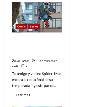
de
Tu
amigo
y
vecino
Spider-
Man:
Final
Cómic
Series
explicado
de
la
T1
Tu amigo y vecino
Spider-Man: referencias
marvelitas en los
episodios 9 y 10
Doc Pastor
18 de febrero de
2025
0
Tu amigo y vecino Spider-Man
encara la recta final de su
temporada 1 y este par de...
Leer
Leer Más
más
acerca
de