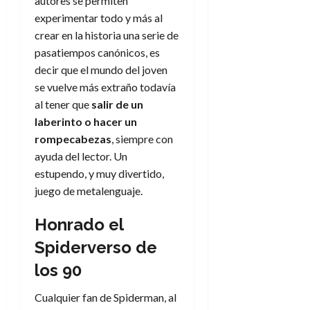
a
autores se permiten
d
d
:
l
n
b
e
e
experimentar todo y más al
27
e
i
a
i
l
l
de
crear en la historia una serie de
l
p
l
l
a
a
julio
pasatiempos canónicos, es
o
s
d
i
l
de
W
decir que el mundo del joven
r
i
e
2026
d
í
W
i
se vuelve más extraño todavía
s
l
a
n
E
0
g
y
al tener que
salir de un
M
d
e
e
s
u
laberinto o hacer un
c
a
6
n
u
n
o
rompecabezas
, siempre con
de
y
p
d
m
agosto
ayuda del lector. Un
3
e
u
i
o
de
de
estupendo, y muy divertido,
l
n
a
2026
c
agosto
juego de metalenguaje.
d
t
l
de
o
0
e
o
2026
n
Honrado el
s
d
t
20
0
t
e
r
Spiderverso de
de
i
n
julio
a
los 90
n
o
de
c
o
r
2026
u
Cualquier fan de Spiderman, al
d
e
l
0