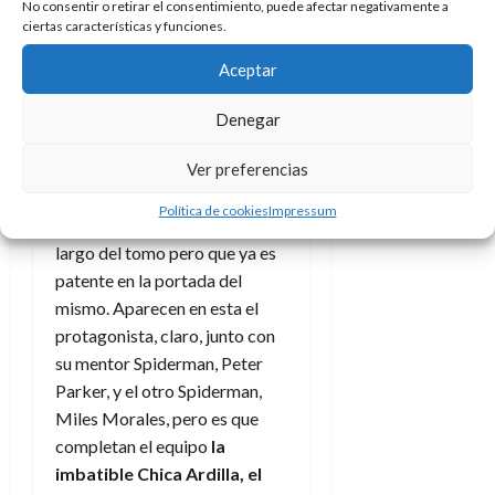
No consentir o retirar el consentimiento, puede afectar negativamente a
sinceridad, buen corazón y
ciertas características y funciones.
hacer que todo el mundo que
Aceptar
se cruce en su camino pase a
ser no solo un aliado, también
Denegar
un amigo y algunos incluso
más, algunos pasan a ser
Ver preferencias
familia.
Política de cookies
Impressum
Este es algo que se ve a lo
largo del tomo pero que ya es
patente en la portada del
mismo. Aparecen en esta el
protagonista, claro, junto con
su mentor Spiderman, Peter
Parker, y el otro Spiderman,
Miles Morales, pero es que
completan el equipo
la
imbatible Chica Ardilla, el