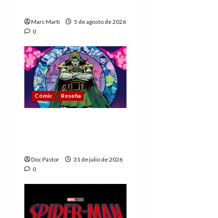
muere
Marc Martí
5 de agosto de 2026
0
Cómic
Reseña
La tragedia del Doctor
Muerte, el mejor
villano de Marvel
Doc Pastor
31 de julio de 2026
0