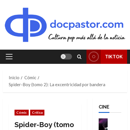
Saltar
al
contenido
TIKTOK
Menú
principal
Inicio
Cómic
Spider-Boy (tomo 2): La excentricidad por bandera
CINE
Cómic
Crítica
Cine
Spider-Boy (tomo
Cómic