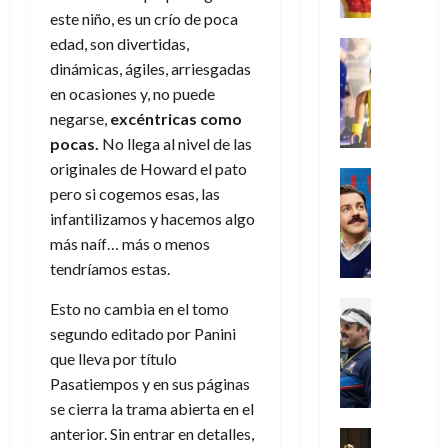
r
e
t
l
de
julio
este niño, es un crío de poca
o
l
0
i
l
a
2026
a
de
o
k
edad, son divertidas,
m
o
Juguetes
s
2026
n
0
m
H
Análisis
e
dinámicas, ágiles, arriesgadas
e
d
o
0
s
o
Series
n
s
e
en ocasiones y, no puede
d
P
d
g
t
p
l
e
negarse,
excéntricas como
l
a
a
o
e
a
M
pocas.
No llega al nivel de las
a
y
n
q
r
c
a
originales de Howard el pato
y
o
e
Series
u
a
i
r
m
pero si cogemos esas, las
c
n
Cine
e
d
e
v
o
Misceláne
u
P
infantilizamos y hacemos algo
a
o
n
e
C
b
a
l
más naíf… más o menos
n
c
l
u
i
n
a
t
i
tendríamos estas.
30
a
l
d
y
i
a
de
31
n
y
o
m
Crítica
Esto no cambia en el tomo
c
julio
f
de
d
W
Series
l
o
de
i
segundo editado por Panini
i
julio
o
T
W
a
b
2026
p
c
que lleva por título
de
l
e
E
n
i
ó
c
2026
Pasatiempos y en sus páginas
0
a
d
R
o
l
a
i
se cierra la trama abierta en el
c
L
0
a
s
:
l
ó
u
anterior. Sin entrar en detalles,
a
w
t
u
Análisis
D
n