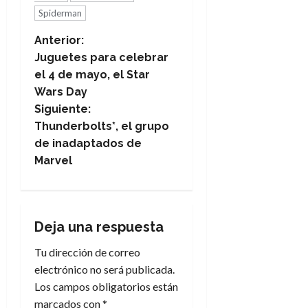
Spiderman
N
Anterior:
Juguetes para celebrar
a
el 4 de mayo, el Star
Wars Day
v
Siguiente:
e
Thunderbolts*, el grupo
de inadaptados de
g
Marvel
a
c
Deja una respuesta
i
Tu dirección de correo
electrónico no será publicada.
ó
Los campos obligatorios están
n
marcados con
*