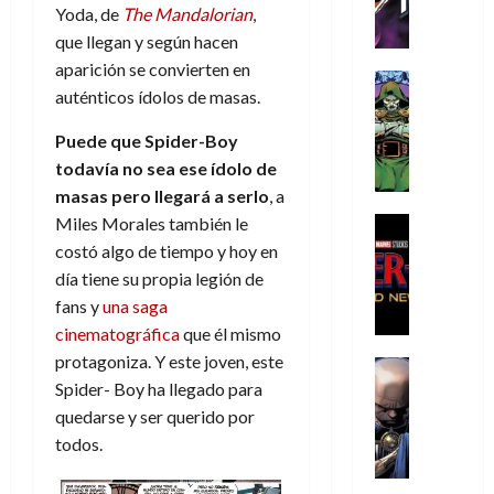
h
h
a
r
p
r
Yoda, de
The Mandalorian
,
agosto
r
e
n
t
e
e
de
que llegan y según hacen
i
P
d
i
r
s
2026
aparición se convierten en
s
h
o
c
Cómic
a
u
auténticos ídolos de masas.
0
t
a
Reseña
l
a
d
n
L
o
n
a
l
o
a
Puede que Spider-Boy
a
p
t
n
,
c
todavía no sea ese ídolo de
t
h
o
o
f
o
30
masas pero llegará a serlo
, a
r
e
m
s
ó
m
de
a
r
,
Miles Morales también le
t
Cine
r
julio
p
g
Cómic
N
9
a
m
costó algo de tiempo y hoy en
de
l
Crítica
e
o
0
l
2026
u
e
día tiene su propia legión de
S
d
l
a
g
l
j
fans y
una saga
0
p
i
a
ñ
i
a
a
cinematográfica
que él mismo
i
a
n
o
a
r
a
d
protagoniza. Y este joven, este
d
Cómic
,
s
d
e
v
e
Reseña
Spider- Boy ha llegado para
e
u
d
e
p
e
r
E
l
quedarse y ser querido por
n
e
j
e
n
-
l
D
a
l
a
t
todos.
t
M
V
o
e
h
d
i
u
a
i
c
s
é
e
d