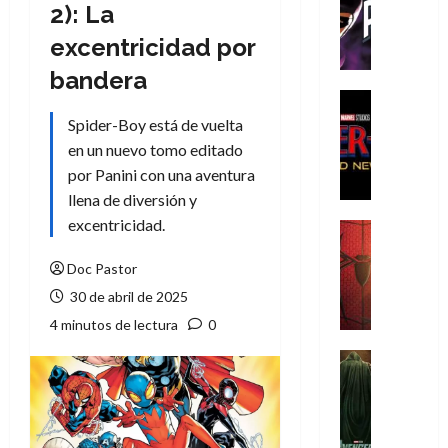
T
2): La
h
excentricidad por
e
P
bandera
h
Cine
a
Cómic
Spider-Boy está de vuelta
Crítica
n
en un nuevo tomo editado
S
t
por Panini con una aventura
p
o
llena de diversión y
i
m
d
excentricidad.
,
Cine
e
Crítica
9
r
S
Doc Pastor
0
-
p
a
30 de abril de 2025
M
i
ñ
4 minutos de lectura
0
a
d
o
n
e
Cine
s
:
r
Cómic
d
Misceláne
B
-
e
V
r
M
l
e
a
a