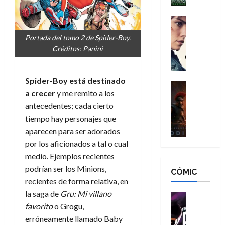
h
n
n
n
é
g
d
:
Cine
r
a
Crítica
N
B
o
Portada del tomo 2 de Spider-Boy.
d
C
e
r
e
Créditos: Panini
o
l
w
a
q
r
e
D
n
u
e
a
a
d
e
Spider-Boy está destinado
s
n
y
Cine
N
n
a crecer
y me remito a los
:
e
Crítica
,
e
u
L
antecedentes; cada cierto
D
r
m
w
n
a
o
:
tiempo hay personajes que
e
D
c
O
o
R
j
a
aparecen para ser adorados
a
d
m
e
o
y
por los aficionados a tal o cual
m
i
s
s
r
,
u
medio. Ejemplos recientes
s
d
c
d
m
e
podrían ser los Minions,
CÓMIC
e
a
a
e
a
r
recientes de forma relativa, en
a
y
t
l
d
e
la saga de
Gru: Mi villano
d
o
e
o
Cine
u
e
c
v
Cómic
favorito
o Grogu,
e
r
5
C
T
u
e
s
erróneamente llamado Baby
a
de