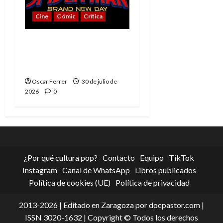
Cine
Cómic
Crítica
Spider-Man: Brand New
Day, mejor de lo
esperado
Oscar Ferrer
30 de julio de
2026
0
¿Por qué cultura pop?
Contacto
Equipo
TikTok
Instagram
Canal de WhatsApp
Libros publicados
Política de cookies (UE)
Política de privacidad
2013-2026 | Editado en Zaragoza por docpastor.com |
ISSN 3020-1632 | Copyright © Todos los derechos