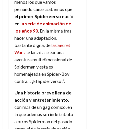
menos los que vamos
e
t
t
A
o
peinando canas, sabemos que
u
p
r
el primer Spiderverso nació
r
o
n
a
en
la serie de animación de
c
o
los años 90
. En la misma tras
a
9
hacer una adaptación,
l
8
de
bastante digna, de
las Secret
i
de
julio
Wars
se lanzó a crear una
p
julio
de
s
de
aventura multidimensional de
2026
2026
i
Spiderman y esta es
0
s
homenajeada en Spider-Boy
0
contra… ¡El Spiderverso!”.
7
de
Una historia breve llena de
julio
acción y entretenimiento
,
de
con más de un gag cómico, en
2026
la que además se rinde tributo
0
a otros Spiderman del pasado
como el de la serie de acción