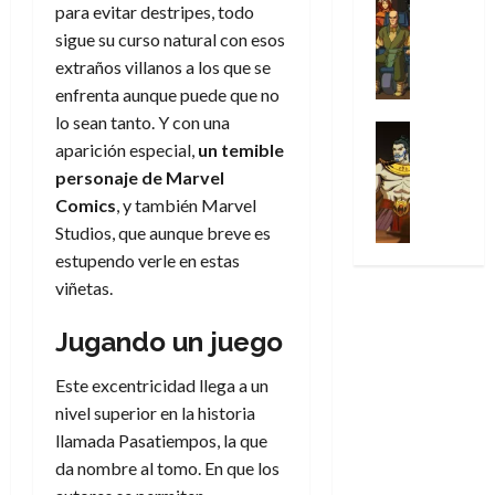
l
s
Cómic
:
para evitar destripes, todo
a
n
o
d
Series
t
s
p
l
h
sigue su curso natural con esos
c
e
X
u
o
r
g
o
t
extraños villanos a los que se
M
-
r
:
i
i
m
o
a
enfrenta aunque puede que no
M
a
e
m
a
e
r
r
lo sean tanto. Y con una
e
p
l
e
Series
d
n
E
v
n
aparición especial,
un temible
Análisis
o
o
r
e
a
x
e
’
Cómic
personaje de Marvel
p
p
a
j
j
t
l
X
9
c
t
s
Comics
, y también Marvel
a
e
r
-
7
o
i
i
d
a
Studios, que aunque breve es
a
30
M
(
n
m
m
e
u
estupendo verle en estas
ñ
de
e
2
q
i
p
e
n
o
viñetas.
julio
n
×
u
s
r
m
a
de
’
4
i
m
e
o
l
2026
Jugando un juego
29
9
)
s
o
s
c
e
de
7
:
0
t
y
i
i
y
julio
Este excentricidad llega a un
(
A
ó
l
o
o
e
de
nivel superior en la historia
2
p
l
a
n
n
n
2026
×
llamada Pasatiempos, la que
o
a
a
e
a
d
3
0
c
da nombre al tomo. En que los
f
m
s
r
a
)
a
i