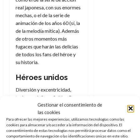
real japonesa, con sus enormes
mechas, o el de la serie de
animación de los años 60 (sí, la
de la melodía mítica). Además
de otros momentos más
fugaces que harán las delicias
de todos los fans del héroe y
su historia.
Héroes unidos
Diversión y excentricidad,
todo eso define a Spider-Boy
Gestionar el consentimiento de
pero también la amistad.
Hace
las cookies
amigos en todas partes, ese
Para ofrecer las mejores experiencias, utilizamos tecnologías como las
es su gran poder.
No es
cookies para almacenar y/o acceder a la información del dispositivo. El
imitar a una araña, o haberse
consentimiento de estas tecnologías nos permitirá procesar datos como el
fusionado con ella, es su
comportamiento de navegación o las identificaciones únicas en este sitio.