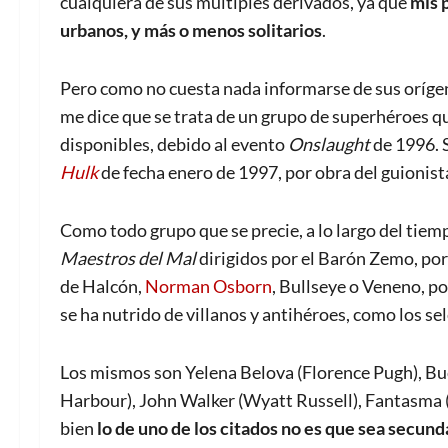
cualquiera de sus múltiples derivados, ya que
mis 
urbanos, y más o menos solitarios
.
Pero como no cuesta nada informarse de sus oríge
me dice que se trata de un grupo de superhéroes qu
disponibles, debido al evento
Onslaught
de 1996. 
Hulk
de fecha enero de 1997, por obra del guionist
Como todo grupo que se precie, a lo largo del tiemp
Maestros del Mal
dirigidos por el Barón Zemo, por
de Halcón,
Norman Osborn
, Bullseye o Veneno, po
se ha nutrido de villanos y antihéroes, como los se
Los mismos son Yelena Belova (Florence Pugh), Bu
Harbour), John Walker (Wyatt Russell), Fantasma 
bien
lo de uno de los citados no es que sea secund