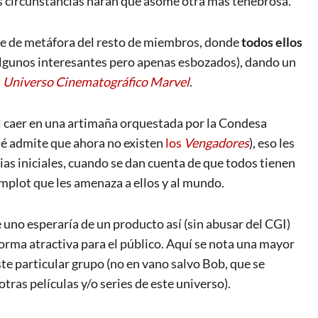
as circunstancias harán que asome otra más tenebrosa.
irve de metáfora del resto de miembros, donde
todos ellos
lgunos interesantes pero apenas esbozados), dando un
l
Universo Cinematográfico Marvel
.
 al caer en una artimaña orquestada por la Condesa
té admite que ahora no existen
los
Vengadores
), eso les
ncias iniciales, cuando se dan cuenta de que todos tienen
plot que les amenaza a ellos y al mundo.
 uno esperaría de un producto así (sin abusar del CGI)
orma atractiva para el público. Aquí se nota una mayor
te particular grupo (no en vano salvo Bob, que se
tras películas y/o series de este universo).