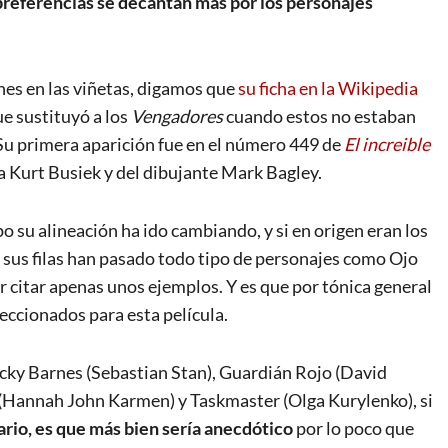
preferencias se decantan más por los personajes
nes en las viñetas, digamos que
su ficha en la Wikipedia
e sustituyó a los
Vengadores
cuando estos no estaban
Su primera aparición fue en el número 449 de
El increible
a Kurt Busiek y del dibujante Mark Bagley.
o su alineación ha ido cambiando, y si en origen eran los
 sus filas han pasado todo tipo de personajes como Ojo
r citar apenas unos ejemplos. Y es que por tónica general
leccionados para esta película.
cky Barnes (Sebastian Stan), Guardián Rojo (David
(Hannah John Karmen) y Taskmaster (Olga Kurylenko), si
ario, es que más bien sería anecdótico
por lo poco que