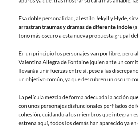
apuros ya que, tras mostrar su cara más amable, l
Esa doble personalidad, al estilo Jekyll y Hyde, s
arrastran traumas y dramas de diferente índole
(a
tono más oscuro a esta nueva propuesta grupal de
En un principio los personajes van por libre, pero
Valentina Allegra de Fontaine (quien ante un comi
llevará a unir fuerzas entre sí, pese a las discrepa
un objetivo común, ya que descubren un oscuro com
La película mezcla de forma adecuada la acción que
con unos personajes disfuncionales perfilados de f
cohesión, cuidando a los miembros que integran es
estrena aquí, todos los demás han aparecido ya en o