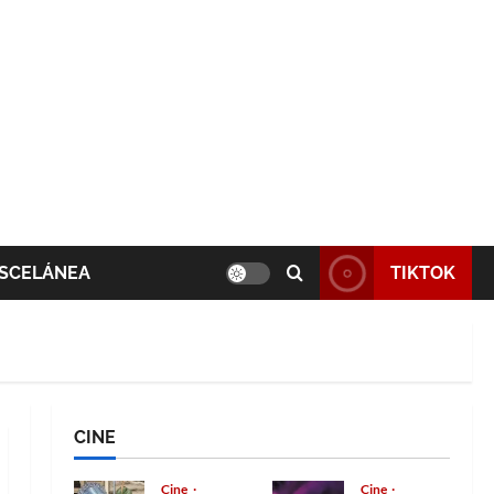
SCELÁNEA
TIKTOK
CINE
Cine
Cine