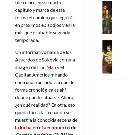
bien claro en su cuarto
u
a
w
u
Análisis
a
i
de
r
l
s
Cómic
capítulo y marca de esta
:
n
d
e
2026
v
Series
t
s
p
h
forma el camino que seguirá
o
n
e
X
0
u
o
r
o
c
en próximos episodios y en la
l
-
r
:
i
m
i
más que probable segunda
30
M
a
e
m
e
a
de
temporada.
31
e
p
l
e
Series
n
julio
f
de
n
Análisis
o
o
r
a
de
i
Un informativo habla de los
julio
’
Cómic
p
p
a
2026
j
c
de
Acuerdos de Sokovia con una
X
9
c
t
s
e
c
2026
0
imagen de
Iron Man
y el
-
7
o
i
i
a
i
M
(
Capitán América mirando
0
n
m
m
u
ó
e
2
cada uno a un lado, así que de
q
i
p
n
n
n
×
u
s
r
forma cronológica es ahí
a
d
’
4
i
m
e
l
donde puede situarse. Ahora,
e
9
)
s
o
s
e
M
¿en qué realidad? En otra, eso
7
:
t
y
i
y
a
queda bien claro cuando se
(
A
ó
l
o
e
r
muestra la conocida escena de
2
p
l
a
n
n
v
×
la lucha en el aeropuerto
de
o
a
a
e
d
e
3
c
Capitán América: Civil W
ar