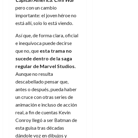
f
m
s
a
l
)
a
i
a
pero con un cambio
d
d
:
l
n
b
e
e
importante: el joven héroe no
30
e
i
a
i
l
l
está allí, solo lo está viendo.
de
l
p
l
l
a
a
julio
o
s
d
i
l
Así que, de forma clara, oficial
W
de
r
i
e
d
í
2026
W
e inequívoca puede decirse
i
s
l
a
n
E
que no, que
esta trama no
0
g
y
M
d
e
sucede dentro de la saga
e
s
u
c
a
6
regular de Marvel Studios.
n
u
n
o
de
y
p
Aunque no resulta
d
m
agosto
3
e
u
descabellado pensar que,
i
o
de
de
l
n
a
2026
c
antes o después, pueda haber
agosto
d
t
l
de
o
un cruce con otras series de
0
e
o
2026
n
animación e incluso de acción
s
d
t
20
0
real, a fin de cuentas Kevin
t
e
r
de
Conroy llegó a ser Batman de
i
n
julio
a
n
esta guisa tras décadas
o
de
c
o
r
2026
dándole voz en dibujos y
u