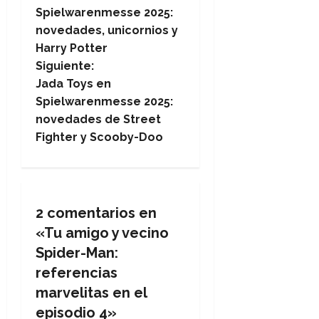
a
Spielwarenmesse 2025:
novedades, unicornios y
v
Harry Potter
e
Siguiente:
Jada Toys en
g
Spielwarenmesse 2025:
novedades de Street
a
Fighter y Scooby-Doo
c
i
2 comentarios en
ó
«
Tu amigo y vecino
n
Spider-Man:
referencias
d
marvelitas en el
e
episodio 4
»