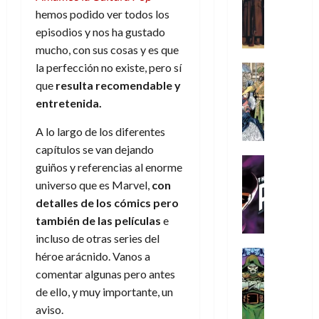
s
Literatura
y
N
o
n
r
hemos podido ver todos los
:
A
,
e
r
u
i
episodios y nos ha gustado
D
m
m
w
d
n
o
o
í
mucho, con sus cosas y es que
e
D
i
c
s
o
m
la perfección no existe, pero sí
j
a
Cine
n
a
(
m
e
Cómic
o
y
que
resulta recomendable y
a
m
p
s
g
Literatura
r
,
r
u
entretenida.
a
A
d
u
d
m
i
e
r
m
a
s
e
a
A lo largo de los diferentes
o
r
t
í
y
t
l
d
s
capítulos se van dejando
e
e
m
o
a
o
Cine
u
(
2
guiños y referencias al enorme
e
c
L
Cómic
e
r
p
)
5
universo que es Marvel,
con
g
T
u
a
s
a
a
de
detalles de los cómics pero
u
h
a
L
p
r
r
agosto
10
s
también de las películas
e
e
n
i
e
e
t
de
de
t
P
d
g
incluso de otras series del
r
s
2026
e
agosto
a
h
o
a
Cómic
a
héroe arácnido. Vanos a
u
1
de
0
L
a
Reseña
l
d
d
n
2026
comentar algunas pero antes
)
L
a
n
a
e
o
a
de ello, y muy importante, un
0
a
L
t
n
l
c
7
aviso.
t
i
o
o
o