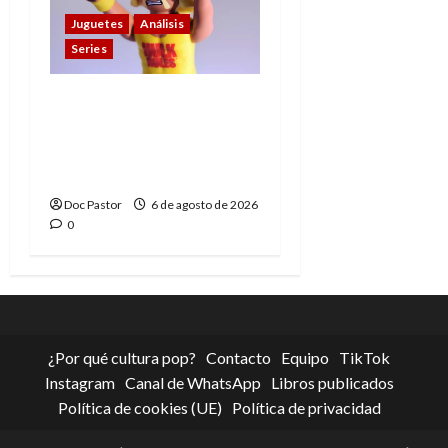
Juguetes
Análisis
Series
Hulk Hogan en
Playmobil: un
homenaje a una
leyenda de la WWE
Doc Pastor
6 de agosto de 2026
0
¿Por qué cultura pop?
Contacto
Equipo
TikTok
Instagram
Canal de WhatsApp
Libros publicados
Política de cookies (UE)
Política de privacidad