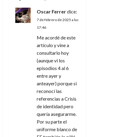
e
Oscar Ferrer
dice:
n
7 de febrero de 2025 a las
17:46
t
Me acordé de este
artículo y vine a
r
consultarlo hoy
a
(aunque vi los
episodios 4 al 6
d
entre ayer y
anteayer) porque si
a
reconocí las
s
referencias a Crisis
de identidad pero
quería asegurarme.
Por su parte el
uniforme blanco de
FF también lo pillé