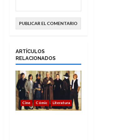
ARTÍCULOS
RELACIONADOS
Cine
Cómic
Literatura
A mí me gusta La Liga
de los Hombres
Extraordinarios (parte