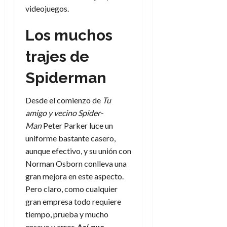
d
e
l
videojuegos.
0
e
t
t
A
o
u
Los muchos
p
r
r
o
n
trajes de
a
c
o
a
Spiderman
9
l
8
de
i
de
julio
Desde el comienzo de
Tu
p
julio
de
amigo y vecino Spider-
s
de
2026
Man
Peter Parker luce un
2026
i
0
uniforme bastante casero,
s
0
aunque efectivo, y su unión con
7
Norman Osborn conlleva una
de
gran mejora en este aspecto.
julio
Pero claro, como cualquier
de
gran empresa todo requiere
2026
tiempo, prueba y mucho
0
ensayo y error.
Así que