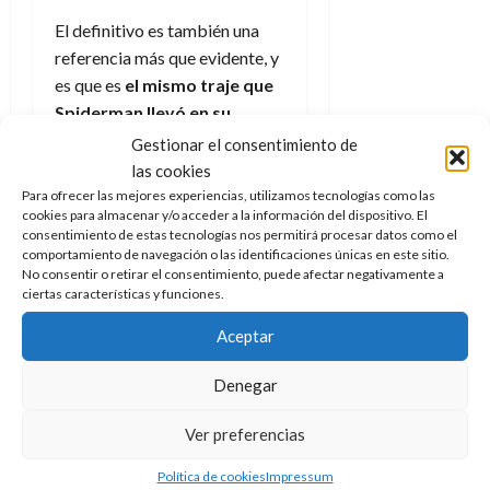
El definitivo es también una
referencia más que evidente, y
es que es
el mismo traje que
Spiderman llevó en su
tiempo en la Fundación
Gestionar el consentimiento de
Futuro
(que fueron los Cuatro
las cookies
Fantásticos, compartiendo en
Para ofrecer las mejores experiencias, utilizamos tecnologías como las
cookies para almacenar y/o acceder a la información del dispositivo. El
inglés mismas siglas: FF). Este
consentimiento de estas tecnologías nos permitirá procesar datos como el
es muy reconocible según
comportamiento de navegación o las identificaciones únicas en este sitio.
No consentir o retirar el consentimiento, puede afectar negativamente a
aparece por sus colores,
ciertas características y funciones.
blanco y negro, aunque no
haya referencia alguna a este
Aceptar
grupo o sus miembros
(
todavía queda tiempo para
Denegar
que los Cuatro Fantásticos,
Ver preferencias
lleguen a Marvel Studios
).
Política de cookies
Impressum
Síguenos en
Google News
o