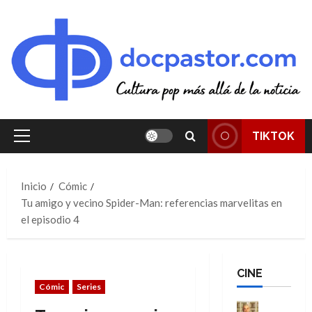
Saltar
al
contenido
TIKTOK
Menú
principal
Inicio
Cómic
Tu amigo y vecino Spider-Man: referencias marvelitas en
el episodio 4
CINE
Cómic
Series
Cine