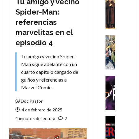
Tu amigo y vecino
Cómic
Literatura
Spider-Man:
A
referencias
m
í
marvelitas en el
m
Cine
episodio 4
e
Cómic
g
Literatura
Tu amigo y vecino Spider-
A
u
m
s
Man sigue adelante con un
í
t
cuarto capítulo cargado de
m
a
Cine
guiños y referencias a
e
L
Cómic
Marvel Comics.
g
T
a
u
h
L
Doc Pastor
s
e
i
4 de febrero de 2025
t
P
g
a
h
a
4 minutos de lectura
2
Cine
L
a
Cómic
d
Crítica
a
n
e
S
L
t
l