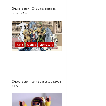
2)
Doc Pastor
10 de agosto de
2026
0
Cine
Cómic
Literatura
A mí me gusta La Liga
de los Hombres
Extraordinarios (parte
1)
Doc Pastor
7 de agosto de 2026
0