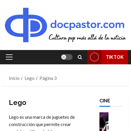
Saltar
al
contenido
TIKTOK
Menú
principal
Inicio
Lego
Página 3
CINE
Lego
Cine
Lego es una marca de juguetes de
Cómic
construcción que permite crear
T