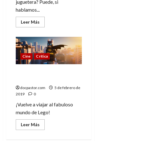
juguetera? Puede, si
hablamos...
Leer
Leer Más
más
acerca
de
Un
ladrillo
de
Lego
Cine
Crítica
es
un
mundo
de
La Lego película 2: Todo
posibilidades
es fabuloso
docpastor.com
5 de febrero de
2019
0
¡Vuelve a viajar al fabuloso
mundo de Lego!
Leer
Leer Más
más
acerca
de