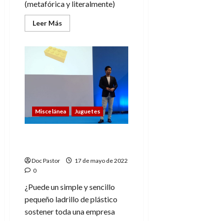
(metafórica y literalmente)
Leer
Leer Más
más
acerca
de
Reseña:
Hulkbuster,
el
set
de
LEGO
Miscelánea
Juguetes
Un ladrillo de Lego es un
mundo de posibilidades
Doc Pastor
17 de mayo de 2022
0
¿Puede un simple y sencillo
pequeño ladrillo de plástico
sostener toda una empresa