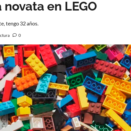
a novata en LEGO
e, tengo 32 años.
ectura
0