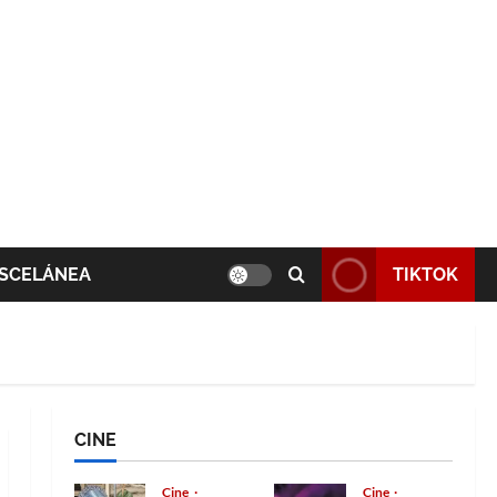
SCELÁNEA
TIKTOK
CINE
Cine
Cine