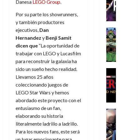
Danesa
LEGO Group
.
C
T
u
e
s
a
de
h
h
a
r
p
r
agosto
Por su parte los showrunners,
r
e
n
t
e
e
de
y también productores
i
P
d
i
r
s
2026
s
h
o
ejecutivos,
Dan
c
Cómic
a
u
0
t
a
Reseña
l
a
Hernandez
y
Benji Samit
d
n
L
o
n
a
l
o
a
dicen que
“La oportunidad de
a
p
t
n
,
c
trabajar con LEGO y Lucasfilm
t
h
o
o
f
o
30
para reconstruir la galaxia ha
r
e
m
s
ó
m
de
sido un sueño hecho realidad.
a
r
,
t
Cine
r
julio
p
Llevamos 25 años
g
Cómic
N
9
a
m
de
l
Crítica
e
o
0
coleccionando juegos de
l
2026
u
e
S
d
l
a
g
l
LEGO Star Wars y hemos
j
0
p
i
a
ñ
i
a
a
abordado este proyecto con el
i
a
n
o
a
r
a
entusiasmo de un fan,
d
d
Cómic
,
s
d
e
v
elaborando su historia
e
Reseña
e
u
d
e
p
e
r
literalmente ladrillo a ladrillo.
E
l
n
e
j
e
n
-
l
Para los nuevos fans, este será
D
a
l
a
t
t
M
V
o
un lugar emocionante para
e
h
d