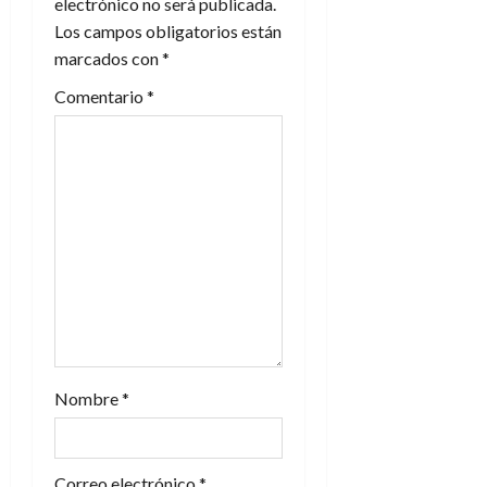
electrónico no será publicada.
ó
Los campos obligatorios están
n
marcados con
*
Comentario
*
d
e
e
n
t
r
a
Nombre
*
d
a
Correo electrónico
*