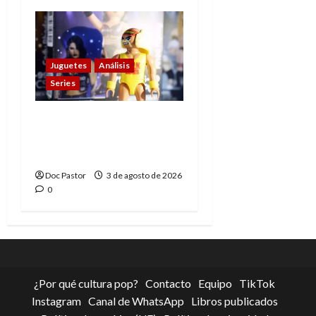
Juguetes
Análisis
Series
Playmobil y WWE Raw:
primeras impresiones
de la línea
Doc Pastor
3 de agosto de 2026
0
¿Por qué cultura pop?
Contacto
Equipo
TikTok
Instagram
Canal de WhatsApp
Libros publicados