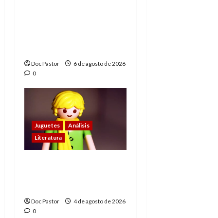
Hulk Hogan en
Playmobil: un
homenaje a una
leyenda de la WWE
Doc Pastor
6 de agosto de 2026
0
Juguetes
Análisis
Literatura
El principito de
Playmobil conquista
con su sencillez
Doc Pastor
4 de agosto de 2026
0