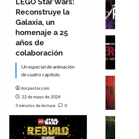
LEGO Star Wars:
Cómic
T
Reconstruye la
h
Galaxia, un
e
P
homenaje a 25
h
Cine
años de
a
Cómic
Crítica
n
colaboración
S
t
p
o
Un especial de animación
i
m
de cuatro capítulo.
d
,
Cine
e
Crítica
9
docpastor.com
r
S
0
22 de mayo de 2024
-
p
a
M
i
3 minutos de lectura
0
ñ
a
d
o
n
e
Cine
s
:
r
Cómic
d
Misceláne
B
-
e
V
r
M