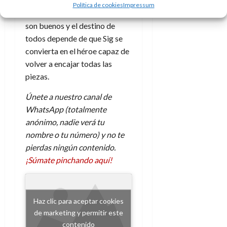
distorsionada, en la que los
d
Política de cookies
Impressum
e
l
0
buenos son malos, los malos
e
t
t
son buenos y el destino de
A
o
u
p
todos depende de que Sig se
r
r
o
n
convierta en el héroe capaz de
a
c
o
volver a encajar todas las
a
piezas.
9
l
8
de
i
de
Únete a nuestro canal de
julio
p
julio
de
WhatsApp (totalmente
s
de
2026
anónimo, nadie verá tu
2026
i
nombre o tu número) y no te
0
s
0
pierdas ningún contenido.
¡Súmate pinchando aquí!
7
de
julio
de
Haz clic para aceptar cookies
2026
de marketing y permitir este
0
contenido