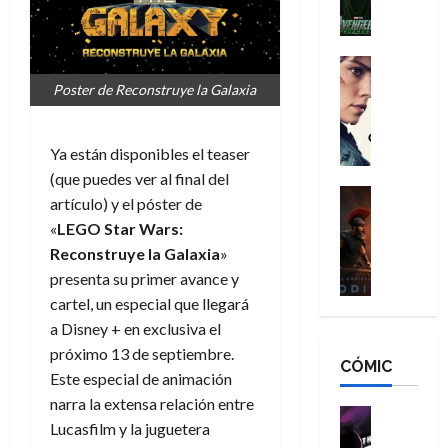
l
e
a
a
h
n
n
n
é
g
d
:
Cine
r
a
Crítica
N
B
o
Poster de Reconstruye la Galaxia
d
C
e
r
e
o
l
w
a
q
r
e
D
n
Ya están disponibles el teaser
u
e
a
a
d
e
(que puedes ver al final del
s
n
y
Cine
N
n
artículo) y el póster de
:
e
Crítica
,
e
u
«
LEGO Star Wars:
L
D
r
m
w
n
Reconstruye la Galaxia
»
a
o
:
e
D
c
O
presenta su primer avance y
o
R
j
a
a
d
m
e
cartel, un especial que llegará
o
y
m
i
s
s
r
,
a Disney + en exclusiva el
u
s
d
c
d
m
próximo 13 de septiembre.
e
CÓMIC
e
a
a
e
a
r
Este especial de animación
a
y
t
l
d
e
narra la extensa relación entre
d
o
e
o
Cine
u
Lucasfilm y la juguetera
e
c
v
Cómic
e
r
5