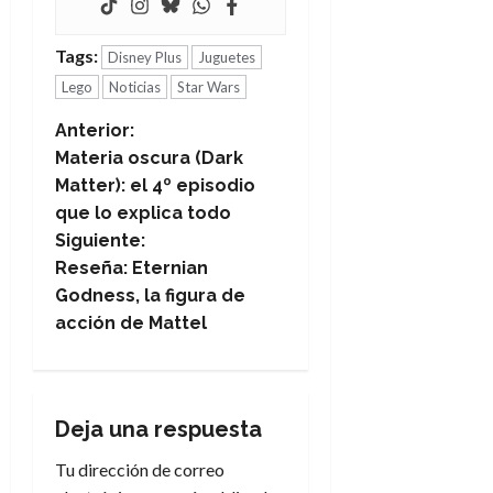
Tags:
Disney Plus
Juguetes
Lego
Noticias
Star Wars
N
Anterior:
Materia oscura (Dark
a
Matter): el 4º episodio
que lo explica todo
v
Siguiente:
e
Reseña: Eternian
Godness, la figura de
g
acción de Mattel
a
c
Deja una respuesta
i
Tu dirección de correo