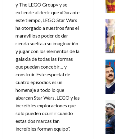
e
d
l
l
2026
agosto
y The LEGO Group» y se
de
D
u
r
e
t
l
de
julio
extiende al decir que «Durante
o
l
0
i
l
a
2026
a
de
este tiempo, LEGO Star Wars
o
k
m
o
Juguetes
s
2026
n
0
m
H
ha otorgado a nuestros fans el
Análisis
e
e
d
o
0
s
o
Series
n
maravilloso poder de dar
s
e
d
P
d
g
t
p
l
rienda suelta a su imaginación
e
l
a
a
o
e
a
M
y jugar con los elementos de la
a
y
n
q
r
c
a
galaxia de todas las formas
y
o
e
Series
u
a
i
r
que puedan concebir… y
m
c
n
Cine
e
d
e
v
o
Misceláne
construir. Este especial de
u
P
a
o
n
e
C
b
a
l
cuatro episodios es un
n
c
l
u
i
n
a
homenaje a todo lo que
t
i
30
a
l
d
y
i
a
abarcan Star Wars, LEGO y las
de
31
n
y
o
m
Crítica
c
julio
f
increíbles exploraciones que
de
d
W
Series
l
o
de
i
i
julio
sólo pueden ocurrir cuando
o
T
W
a
b
2026
p
c
de
estas dos marcas tan
l
e
E
n
i
ó
c
2026
0
a
d
increíbles forman equipo”.
R
o
l
a
i
c
L
0
a
s
:
l
ó