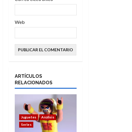
s
Web
ARTÍCULOS
RELACIONADOS
Juguetes
Análisis
Series