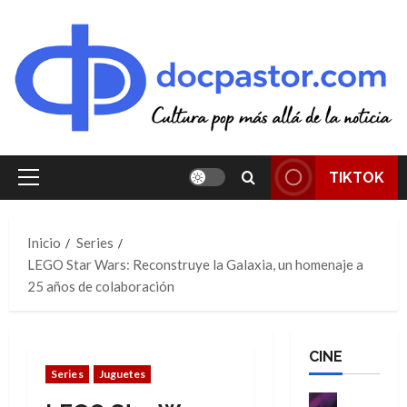
Saltar
al
contenido
TIKTOK
Menú
principal
Inicio
Series
LEGO Star Wars: Reconstruye la Galaxia, un homenaje a
25 años de colaboración
CINE
Series
Juguetes
Cine