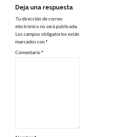
Deja una respuesta
c
Tu dirección de correo
i
electrónico no será publicada.
Los campos obligatorios están
ó
marcados con
*
n
Comentario
*
d
e
e
n
t
r