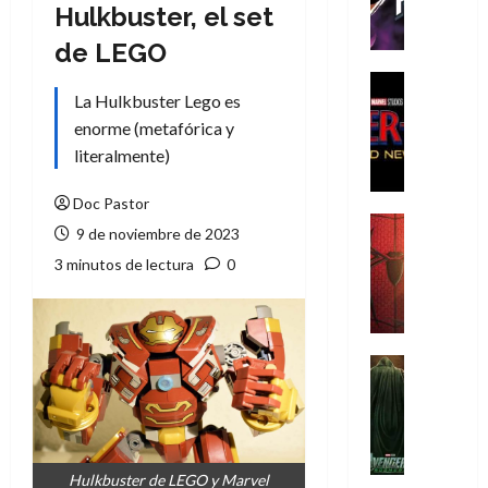
h
Hulkbuster, el set
e
de LEGO
P
h
Cine
La Hulkbuster Lego es
a
Cómic
Crítica
n
enorme (metafórica y
S
t
literalmente)
p
o
i
m
Doc Pastor
d
,
Cine
9 de noviembre de 2023
e
Crítica
9
3 minutos de lectura
0
r
S
0
-
p
a
M
i
ñ
a
d
o
n
e
Cine
s
:
r
Cómic
d
Misceláne
B
-
e
V
r
M
l
e
a
a
h
n
n
Hulkbuster de LEGO y Marvel
n
é