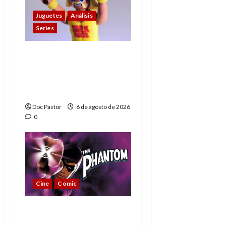
Juguetes
Análisis
Series
Hulk Hogan en
Playmobil: un
homenaje a una
leyenda de la WWE
Doc Pastor
6 de agosto de 2026
0
Cine
Cómic
The Phantom, 90 años
del héroe que nunca