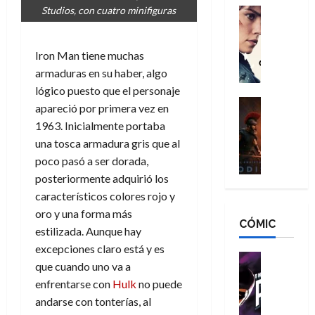
g
d
Studios, con cuatro minifiguras
:
Cine
r
a
Crítica
N
B
o
d
C
e
r
e
o
l
Iron Man tiene muchas
w
a
q
r
e
D
armaduras en su haber, algo
n
u
e
a
a
d
lógico puesto que el personaje
e
s
n
y
Cine
N
n
apareció por primera vez en
:
e
Crítica
,
e
u
1963. Inicialmente portaba
L
D
r
m
w
n
una tosca armadura gris que al
a
o
:
e
D
c
poco pasó a ser dorada,
O
o
R
j
a
a
d
m
posteriormente adquirió los
e
o
y
m
i
s
s
característicos colores rojo y
r
,
u
s
d
c
d
m
oro y una forma más
e
CÓMIC
e
a
a
e
a
r
estilizada. Aunque hay
a
y
t
l
d
e
excepciones claro está y es
d
o
e
o
Cine
u
que cuando uno va a
e
c
v
Cómic
e
r
5
enfrentarse con
Hulk
no puede
C
T
u
e
s
a
de
h
h
andarse con tonterías, al
a
r
p
r
agosto