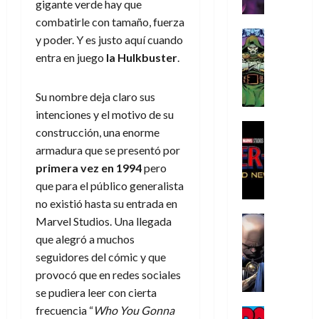
r
e
n
t
gigante verde hay que
e
e
de
i
P
d
i
r
s
combatirle con tamaño, fuerza
2026
s
h
o
c
Cómic
a
u
y poder. Y es justo aquí cuando
0
t
a
Reseña
l
a
d
n
entra en juego
la Hulkbuster
.
L
o
n
a
l
o
a
a
p
t
n
,
c
t
h
o
o
Su nombre deja claro sus
f
o
30
r
e
m
s
ó
intenciones y el motivo de su
m
de
a
r
,
t
Cine
r
julio
p
construcción, una enorme
g
Cómic
N
9
a
m
de
l
armadura que se presentó por
Crítica
e
o
0
l
2026
u
e
primera vez en 1994
pero
S
d
l
a
g
l
j
0
p
que para el público generalista
i
a
ñ
i
a
a
i
no existió hasta su entrada en
a
n
o
a
r
a
d
d
Cómic
,
s
Marvel Studios. Una llegada
d
e
v
e
Reseña
e
u
d
e
p
que alegró a muchos
e
r
E
l
n
e
j
e
n
seguidores del cómic y que
-
l
D
a
l
a
t
t
provocó que en redes sociales
M
V
o
e
h
d
i
u
se pudiera leer con cierta
a
i
c
s
é
e
d
r
n
frecuencia “
Who You Gonna
g
Cómic
t
p
r
e
a