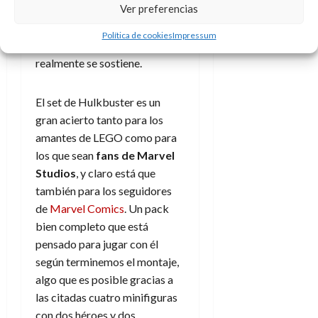
Ver preferencias
además recomiendo estar
atentos pasados unos
Política de cookies
Impressum
segundos para vigilar que
realmente se sostiene.
El set de Hulkbuster es un
gran acierto tanto para los
amantes de LEGO como para
los que sean
fans de Marvel
Studios
, y claro está que
también para los seguidores
de
Marvel Comics
. Un pack
bien completo que está
pensado para jugar con él
según terminemos el montaje,
algo que es posible gracias a
las citadas cuatro minifiguras
con dos héroes y dos