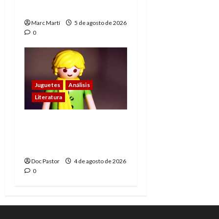
muere
Marc Martí
5 de agosto de 2026
0
Juguetes
Análisis
Literatura
El principito de
Playmobil conquista
con su sencillez
Doc Pastor
4 de agosto de 2026
0