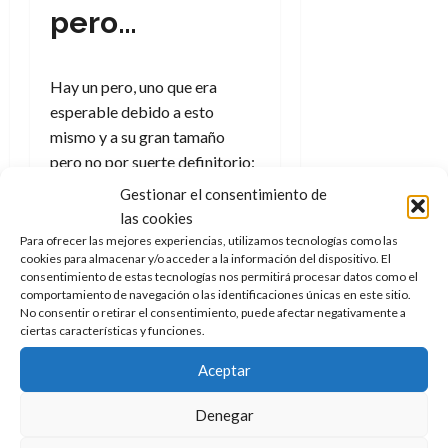
A
o
u
pero…
p
r
r
o
n
a
c
o
Hay un pero, uno que era
a
9
esperable debido a esto
l
8
de
mismo y a su gran tamaño
i
de
julio
p
pero no por suerte definitorio:
julio
de
s
de
2026
cuesta equilibrar el muñeco
Gestionar el consentimiento de
2026
i
resultante. Esto no quiere
0
las cookies
s
0
decir que no sea posible o que
Para ofrecer las mejores experiencias, utilizamos tecnologías como las
cookies para almacenar y/o acceder a la información del dispositivo. El
una vez hecho no luzca
7
consentimiento de estas tecnologías nos permitirá procesar datos como el
imponente, más al lado de las
de
comportamiento de navegación o las identificaciones únicas en este sitio.
minifiguras (y ver la relación
julio
No consentir o retirar el consentimiento, puede afectar negativamente a
ciertas características y funciones.
de
de tamaños hace pensar en
2026
que necesitamos un Godzilla
Aceptar
de LEGO lo antes posible),
0
pero sí requiere de un poco de
Denegar
paciencia y algo de habilidad,