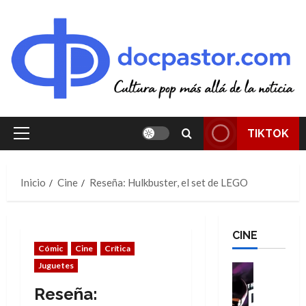
Saltar
al
contenido
TIKTOK
Menú
principal
Inicio
Cine
Reseña: Hulkbuster, el set de LEGO
CINE
Cómic
Cine
Crítica
Juguetes
Cine
Cómic
Reseña:
T