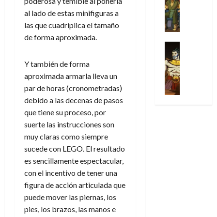
poderosa y temible al ponerla
Series
t
s
p
l
h
c
e
X
al lado de estas minifiguras a
u
o
r
g
o
t
M
-
r
:
i
las que cuadriplica el tamaño
i
m
o
a
M
a
e
m
a
e
de forma aproximada.
r
r
e
p
l
e
Series
d
n
E
v
n
Análisis
o
o
r
e
a
x
e
Y también de forma
’
Cómic
p
p
a
j
j
t
l
X
9
aproximada armarla lleva un
c
t
s
a
e
r
-
7
o
par de horas (cronometradas)
i
i
d
a
a
30
M
(
n
m
m
debido a las decenas de pasos
e
u
ñ
de
e
2
q
i
p
e
n
que tiene su proceso, por
o
julio
n
×
u
s
r
m
a
suerte las instrucciones son
de
’
4
i
m
e
o
l
2026
muy claras como siempre
29
9
)
s
o
s
c
e
de
sucede con LEGO. El resultado
7
:
0
t
y
i
i
y
julio
(
A
es sencillamente espectacular,
ó
l
o
o
e
de
2
p
con el incentivo de tener una
l
a
n
n
n
2026
×
o
a
a
e
figura de acción articulada que
a
d
3
0
c
f
m
s
r
a
puede mover las piernas, los
)
a
i
a
d
d
pies, los brazos, las manos e
:
l
n
b
e