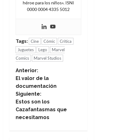
héroe para los niños». ISNI
0000 0004 4335 5012
Tags:
Cine
Cómic
Crítica
Juguetes
Lego
Marvel
Comics
Marvel Studios
N
Anterior:
El valor de la
a
documentación
Siguiente:
v
Estos son los
e
Cazafantasmas que
necesitamos
g
a