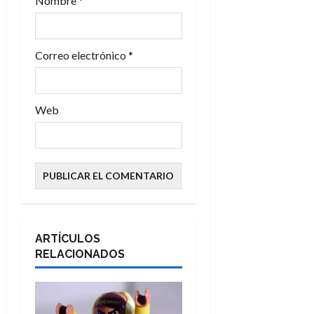
a
Nombre
*
d
Correo electrónico
*
a
s
Web
ARTÍCULOS
RELACIONADOS