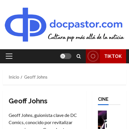
Saltar
al
contenido
TIKTOK
Menú
principal
Inicio
Geoff Johns
CINE
Geoff Johns
Cine
Geoff Johns, guionista clave de DC
Cómic
Comics, conocido por revitalizar
T