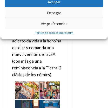
los que (como yo) sean
Aceptar
seguidores de las
Denegar
aventuras catódicas de
Stargirl sabrán que es la
Ver preferencias
protagonista de la misma,
Política de cookies
Impressum
la actriz que con tan buen
acierto da vida a la heroína
estelar y comanda una
nueva versión de la JSA
(con más de una
reminiscencia a la Tierra-2
clásica de los cómics).