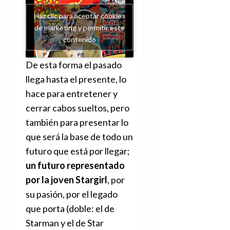
e
27
e
i
a
i
l
l
de
Haz clic para aceptar cookies
l
p
l
l
a
a
julio
de marketing y permitir este
o
s
d
i
l
de
W
contenido
r
i
e
2026
d
í
W
i
s
l
a
n
E
0
g
De esta forma el pasado
y
M
d
e
e
s
u
c
llega hasta el presente, lo
a
6
n
u
n
o
de
hace para entretener y
y
p
d
m
agosto
3
cerrar cabos sueltos, pero
e
u
i
o
de
de
l
n
también para presentar lo
a
2026
c
agosto
d
t
l
de
o
que será la base de todo un
0
e
o
2026
n
futuro que está por llegar;
s
d
t
20
0
un futuro representado
t
e
r
de
i
n
por la joven Stargirl
, por
julio
a
n
o
de
c
su pasión, por el legado
o
r
2026
u
que porta (doble: el de
d
e
l
0
e
Starman y el de Star
t
t