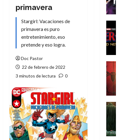
h
primavera
e
P
Stargirl: Vacaciones de
h
Cine
primavera es puro
a
Cómic
Crítica
n
entretenimiento, eso
S
t
pretende y eso logra.
p
o
i
m
Doc Pastor
d
,
Cine
22 de febrero de 2022
e
Crítica
9
3 minutos de lectura
0
r
S
0
-
p
a
M
i
ñ
a
d
o
n
e
Cine
s
:
r
Cómic
d
Misceláne
B
-
e
V
r
M
l
e
a
a
h
n
n
n
é