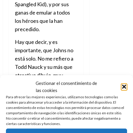
A
o
u
Spangled Kid), y por sus
p
r
r
ganas de emular a todos
o
n
a
los héroes que la han
c
o
a
precedido.
9
l
8
de
i
Hay que decir, y es
de
julio
p
julio
de
importante, que Johns no
s
de
2026
está solo. No me refiero a
2026
i
0
Todd Nauck y su más que
s
0
atractivo dibujo, muy
7
adecuado además para el
Gestionar el consentimiento de
de
las cookies
público a que se dirige, me
julio
Para ofrecer las mejores experiencias, utilizamos tecnologías como las
de
refiero a
Brec Basinger
cookies para almacenar y/o acceder a la información del dispositivo. El
2026
que firma el guion junto a
consentimiento de estas tecnologías nos permitirá procesar datos como el
comportamiento de navegación o las identificaciones únicas en este sitio.
0
él
. Quizá alguno se situé
No consentir o retirar el consentimiento, puede afectar negativamente a
ciertas características y funciones.
del todo el nombre, pero