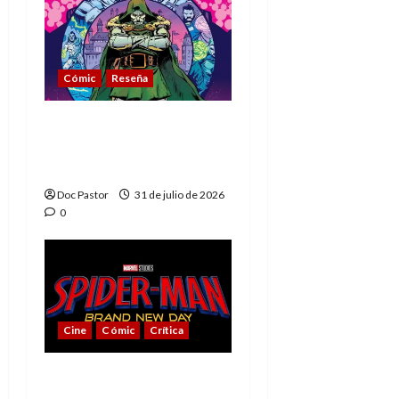
Cómic
Reseña
La tragedia del Doctor
Muerte, el mejor
villano de Marvel
Doc Pastor
31 de julio de 2026
0
Cine
Cómic
Crítica
Spider-Man: Brand New