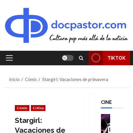
Saltar
al
contenido
TIKTOK
Menú
principal
Inicio
Cómic
Stargirl: Vacaciones de primavera
CINE
Cómic
Crítica
Cine
Stargirl:
Cómic
T
Vacaciones de