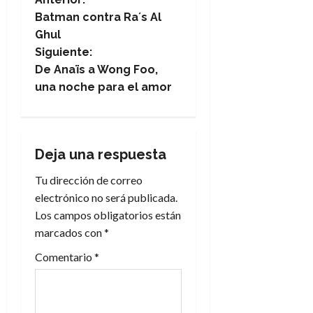
N
Batman contra Ra´s Al
a
Ghul
Siguiente:
v
De Anaïs a Wong Foo,
e
una noche para el amor
g
a
Deja una respuesta
c
Tu dirección de correo
electrónico no será publicada.
i
Los campos obligatorios están
marcados con
*
ó
Comentario
*
n
d