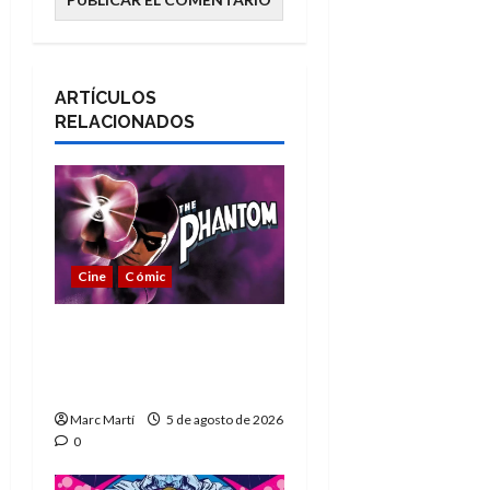
ARTÍCULOS
RELACIONADOS
Cine
Cómic
The Phantom, 90 años
del héroe que nunca
muere
Marc Martí
5 de agosto de 2026
0