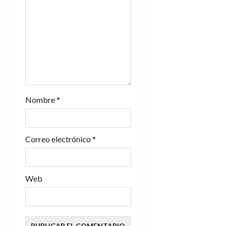
e
e
n
t
r
Nombre
*
a
d
Correo electrónico
*
a
s
Web