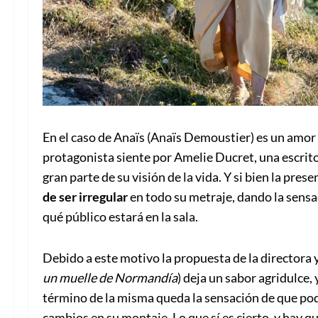
En el caso de Anaïs (Anaïs Demoustier) es un amor 
protagonista siente por Amelie Ducret, una escrito
gran parte de su visión de la vida. Y si bien la pre
de ser irregular
en todo su metraje, dando la sensac
qué público estará en la sala.
Debido a este motivo la propuesta de la directora
un muelle de Normandía
) deja un sabor agridulce,
término de la misma queda la sensación de que podr
cambios en su montaje. Lo que sí es cierto, y hay q