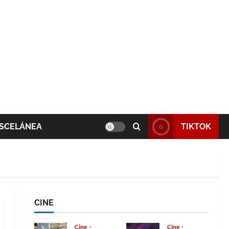
SCELÁNEA
TIKTOK
CINE
Cine
Cine