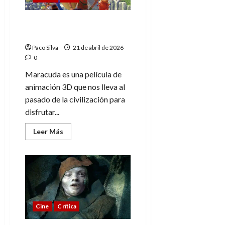
Maracuda, una
«troglodita» diversión
Paco Silva
21 de abril de 2026
0
Maracuda es una película de
animación 3D que nos lleva al
pasado de la civilización para
disfrutar...
Leer
Leer Más
más
acerca
de
Maracuda,
una
«troglodita»
diversión
Cine
Crítica