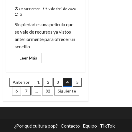
artificial
Oscar Ferrer
9 de abril de 2026
0
Sin piedad es una película que
se vale de recursos ya vistos
anteriormente para ofrecer un
sencillo...
Leer
Leer Más
más
acerca
de
Sin
piedad,
Paginación
Anterior
1
2
3
4
5
la
¿justicia?
de
6
7
…
82
Siguiente
de
la
inteligencia
artificial
entradas
¿Por qué cultura pop?
Contacto
Equipo
TikTok