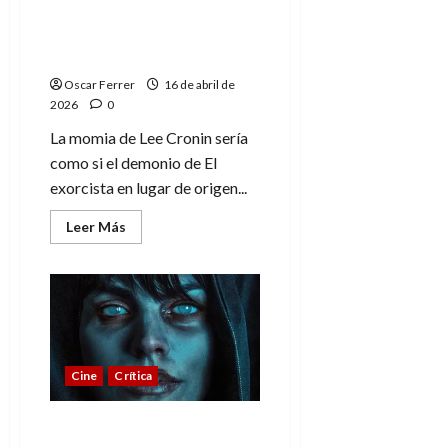
La momia de Lee Cronin,
terror a lo bruto de
origen ancestral
Oscar Ferrer
16 de abril de
2026
0
La momia de Lee Cronin sería
como si el demonio de El
exorcista en lugar de origen...
Leer
Leer Más
más
acerca
de
La
momia
de
Lee
Cronin,
terror
a
Cine
Crítica
lo
bruto
de
origen
La ahorcada, amor
ancestral