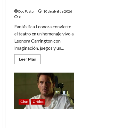
surrealista
Doc Pastor
10 de abril de 2026
0
Fantástica Leonora convierte
el teatro en un homenaje vivo a
Leonora Carrington con
imaginación, juegos y un...
Leer
Leer Más
más
acerca
de
Fantástica
Leonora:
teatro
y
arte
con
alma
Cine
Crítica
surrealista
Sin piedad, la ¿justicia?
de la inteligencia