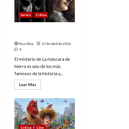
de
una
total
Series
Crítica
sinceridad
La máscara de hierro, un
misterio eterno
Paco Silva
27 de abril de 2026
0
El misterio de La máscara de
hierro es uno de los más
famosos de la historia y...
Leer
Leer Más
más
acerca
de
La
máscara
de
hierro,
un
misterio
eterno
Crítica
Cine