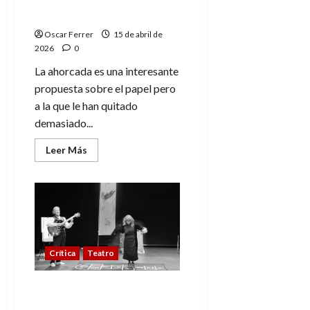
tóxico más allá de la
tumba
Oscar Ferrer
15 de abril de
2026
0
La ahorcada es una interesante
propuesta sobre el papel pero
a la que le han quitado
demasiado...
Leer
Leer Más
más
acerca
de
La
ahorcada,
amor
tóxico
más
allá
de
Crítica
Teatro
la
tumba
Fantástica Leonora:
teatro y arte con alma