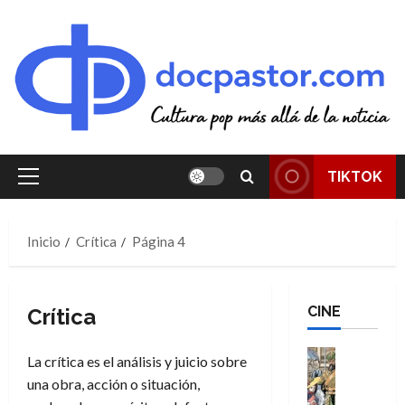
Saltar
al
contenido
TIKTOK
Menú
principal
Inicio
Crítica
Página 4
CINE
Crítica
Cine
La crítica es el análisis y juicio sobre
Cómic
una obra, acción o situación,
Literatura