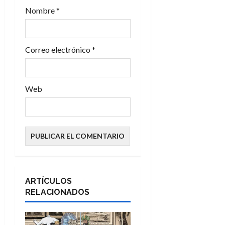
a
Nombre
*
d
a
Correo electrónico
*
s
Web
ARTÍCULOS
RELACIONADOS