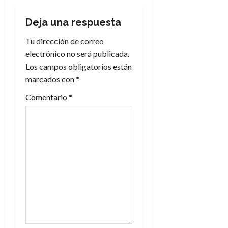
c
Deja una respuesta
i
Tu dirección de correo
electrónico no será publicada.
ó
Los campos obligatorios están
n
marcados con
*
Comentario
*
d
e
e
n
t
r