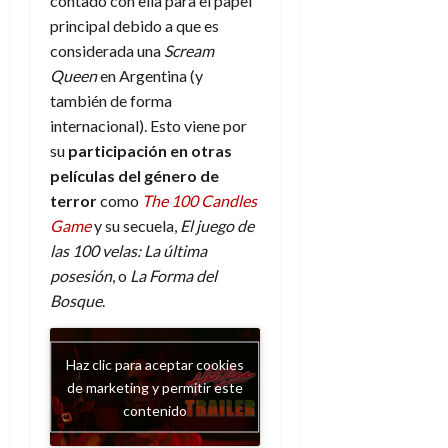
contado con ella para el papel
principal debido a que es
considerada una
Scream
Queen
en Argentina (y
también de forma
internacional). Esto viene por
su
participación en otras
películas del g
é
nero de
terror
como
The 100 Candles
Game
y su secuela,
El juego de
las 100 velas: La última
posesión
, o
La Forma del
Bosque
.
Haz clic para aceptar cookies
de marketing y permitir este
contenido