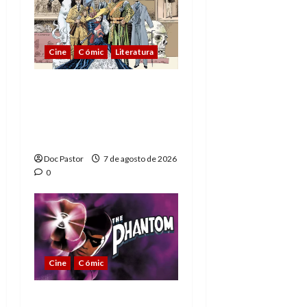
Cine
Cómic
Literatura
A mí me gusta La Liga
de los Hombres
Extraordinarios (parte
1)
Doc Pastor
7 de agosto de 2026
0
Cine
Cómic
The Phantom, 90 años