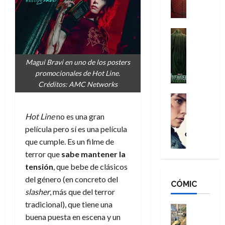
a
M
i
o
ñ
a
d
s
o
n
e
H
Cine
s
:
r
Cómic
o
d
Misceláne
B
-
m
e
V
Magui Bravi en uno de los posters
r
M
b
l
e
promocionales de Hot Line.
a
a
r
h
n
Créditos: AMC Networks
n
n
e
é
g
d
:
Cine
s
r
a
Crítica
N
B
E
o
Hot Line
no es una gran
d
C
e
r
x
e
o
l
película pero sí es una película
w
a
t
q
r
e
D
que cumple. Es un filme de
n
r
u
e
a
a
d
terror que
sabe mantener la
a
e
s
n
y
N
o
n
tensión
, que bebe de clásicos
:
e
,
e
r
u
del género (en concreto del
D
CÓMIC
r
m
w
d
n
slasher
, más que del terror
o
:
e
D
i
c
tradicional), que tiene una
o
R
j
a
Cine
n
a
m
buena puesta en escena y un
e
Cómic
o
y
a
m