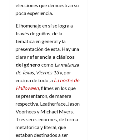
f
m
s
a
2026
29
elecciones que demuestran su
)
a
i
a
d
d
de
:
0
l
poca experiencia.
n
b
e
e
julio
e
i
a
i
l
l
de
El homenaje en sí se logra a
l
p
l
l
a
2026
a
o
través de guiños, de la
s
d
i
l
W
0
r
i
temática en general y la
e
d
í
W
i
s
l
a
presentación de esta. Hay una
n
E
g
y
M
d
e
clara
referencia a clásicos
e
s
u
c
a
del género
como
La matanza
6
n
u
n
o
de
de Texas
,
Viernes 13
y, por
y
p
d
m
agosto
3
encima de todo, a
La noche de
e
u
i
o
de
de
l
Halloween
, filmes en los que
n
a
2026
c
agosto
d
t
se presentaron, de manera
l
de
o
0
e
o
2026
respectiva, Leatherface, Jason
n
s
d
t
Voorhees y Michael Myers.
20
0
t
e
r
de
Tres seres enormes, de forma
i
n
julio
a
metafórica y literal, que
n
o
de
c
estaban destinados a ser
o
r
2026
u