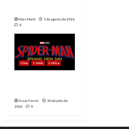
del héroe que nunca
muere
Marc Martí
5 de agosto de 2026
0
Cine
Cómic
Crítica
Spider-Man: Brand New
Day, mejor de lo
esperado
Oscar Ferrer
30 de julio de
2026
0