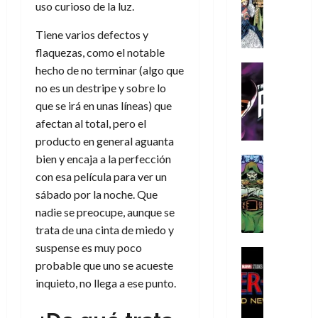
s
Literatura
s
uso curioso de la luz.
r
,
r
u
A
d
c
d
m
i
e
m
Tiene varios defectos y
a
a
e
a
o
r
í
y
t
flaquezas, como el notable
l
d
s
e
m
o
e
o
Cine
u
hecho de no terminar (algo que
(
e
c
v
Cómic
e
r
p
no es un destripe y sobre lo
5
g
T
u
e
s
a
a
que se irá en unas líneas) que
de
u
h
a
r
p
r
r
agosto
afectan al total, pero el
s
e
n
t
e
e
t
de
producto en general aguanta
t
P
d
i
r
s
2026
e
a
bien y encaja a la perfección
h
o
c
Cómic
a
u
1
0
L
a
Reseña
l
a
con esa película para ver un
d
n
)
L
a
n
a
l
o
sábado por la noche. Que
a
a
L
t
n
,
c
nadie se preocupe, aunque se
7
t
i
o
o
f
o
30
trata de una cinta de miedo y
de
r
g
m
s
ó
m
de
agosto
suspense es muy poco
a
a
,
t
Cine
r
julio
p
de
probable que uno se acueste
g
Cómic
d
9
a
m
de
2026
l
Crítica
e
inquieto, no llega a ese punto.
e
0
l
2026
u
e
S
0
d
l
a
g
l
j
0
p
i
o
ñ
i
a