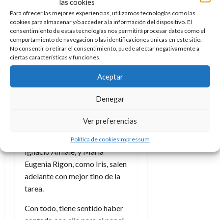
las cookies
manos de Magui Bravi, actriz
Para ofrecer las mejores experiencias, utilizamos tecnologías como las
con más de una década de
cookies para almacenar y/o acceder a la información del dispositivo. El
carrera a sus espaldas a la que
consentimiento de estas tecnologías nos permitirá procesar datos como el
comportamiento de navegación o las identificaciones únicas en este sitio.
quizá le quede el papel algo
No consentir o retirar el consentimiento, puede afectar negativamente a
grande (aunque ha sido
ciertas características y funciones.
premiada por el mismo).
Aceptar
Cumple con lo que precisa el
filme pero de forma justa y eso
Denegar
es algo que se nota, más
cuando sus dos
Ver preferencias
coprotagonistas, Demián
Salomón como el policía
Política de cookies
Impressum
Ignacio Amiale, y María
Eugenia Rigon, como Iris, salen
adelante con mejor tino de la
tarea.
Con todo, tiene sentido haber