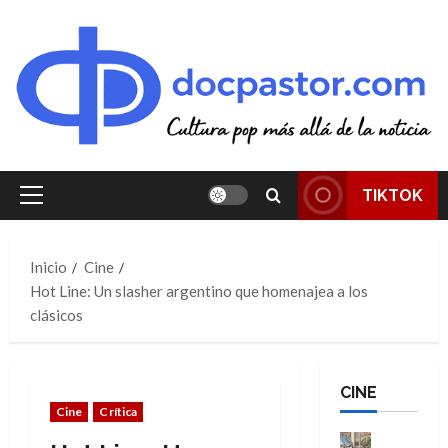
Saltar
al
contenido
TIKTOK
Menú
principal
Inicio
Cine
Hot Line: Un slasher argentino que homenajea a los
clásicos
CINE
Cine
Crítica
Cine