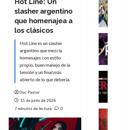
Hot Line: Un
Cómic
Literatura
slasher argentino
A
que homenajea a
m
í
los clásicos
m
Cine
e
Cómic
Hot Line es un slasher
g
T
argentino que mezcla
u
h
homenajes con estilo
s
e
propio, buen manejo de la
t
P
tensión y un final más
a
h
Cine
L
a
Cómic
abierto de lo que debería.
Crítica
a
n
S
L
t
Doc Pastor
p
i
o
15 de junio de 2026
i
g
m
7 minutos de lectura
0
d
a
,
Cine
e
Crítica
d
9
r
S
e
0
-
p
l