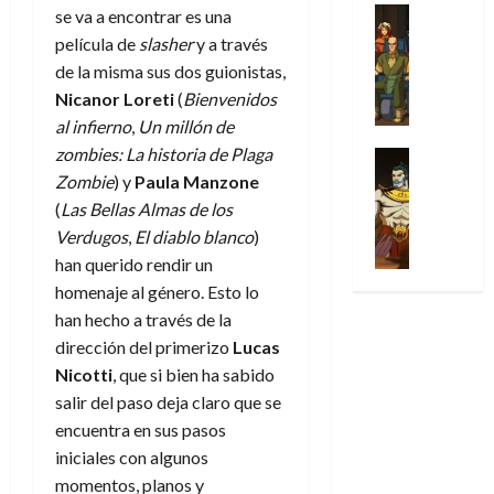
31
u
a
w
u
Análisis
se va a encontrar es una
c
julio
f
de
l
s
Cómic
:
n
de
i
película de
slasher
y a través
i
julio
Series
t
s
p
h
2026
p
c
de la misma sus dos guionistas,
de
X
u
o
r
o
ó
c
2026
Nicanor Loreti
(
Bienvenidos
0
-
r
:
i
m
a
i
al infierno
,
Un millón de
M
0
a
e
m
e
l
ó
e
zombies: La historia de Plaga
p
l
e
Series
n
D
n
n
Análisis
o
o
Zombie
) y
Paula Manzone
r
a
o
d
’
Cómic
p
p
a
j
(
Las Bellas Almas de los
c
e
X
9
c
t
s
e
t
Verdugos
,
El diablo blanco
)
M
-
7
o
i
i
a
o
a
han querido rendir un
M
(
n
m
m
u
r
r
homenaje al género. Esto lo
e
2
q
i
p
n
E
v
n
han hecho a través de la
×
u
s
r
a
x
e
’
4
dirección del primerizo
Lucas
i
m
e
l
t
l
9
)
s
Nicotti
, que si bien ha sabido
o
s
e
r
7
:
t
y
i
salir del paso deja claro que se
y
a
30
(
A
ó
l
o
e
encuentra en sus pasos
ñ
de
2
p
l
a
n
n
o
iniciales con algunos
julio
×
o
a
a
e
d
de
momentos, planos y
3
c