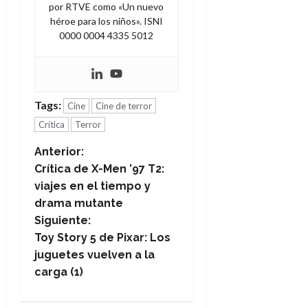
por RTVE como «Un nuevo
héroe para los niños». ISNI
0000 0004 4335 5012
Tags:
Cine
Cine de terror
Crítica
Terror
N
Anterior:
Crítica de X-Men ’97 T2:
a
viajes en el tiempo y
drama mutante
v
Siguiente:
e
Toy Story 5 de Pixar: Los
juguetes vuelven a la
g
carga (1)
a