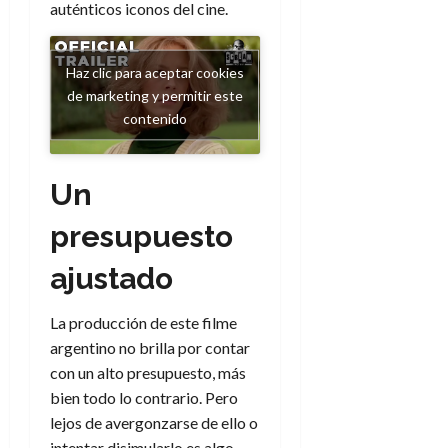
auténticos iconos del cine.
d
e
l
0
e
t
t
A
o
u
Haz clic para aceptar cookies
p
r
r
de marketing y permitir este
o
n
a
contenido
c
o
a
9
l
8
de
i
Un
de
julio
p
julio
de
presupuesto
s
de
2026
2026
i
0
ajustado
s
0
7
La producción de este filme
de
argentino no brilla por contar
julio
con un alto presupuesto, más
de
bien todo lo contrario. Pero
2026
lejos de avergonzarse de ello o
0
intentar disimularlo es algo