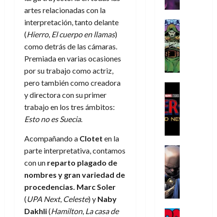
r
e
n
t
e
e
de
artes relacionadas con la
i
P
d
i
r
s
2026
interpretación, tanto delante
s
h
o
c
Cómic
a
u
0
t
a
Reseña
l
a
(
Hierro
,
El cuerpo en llamas
)
d
n
L
o
n
a
l
o
como detrás de las cámaras.
a
a
p
t
n
,
c
Premiada en varias ocasiones
t
h
o
o
f
o
30
por su trabajo como actriz,
r
e
m
s
ó
m
de
pero también como creadora
a
r
,
t
Cine
r
julio
p
y directora con su primer
g
Cómic
N
9
a
m
de
l
Crítica
e
trabajo en los tres ámbitos:
o
0
l
2026
u
e
S
d
l
a
g
Esto no es Suecia
.
l
j
0
p
i
a
ñ
i
a
a
i
Acompañando a
Clotet
en la
a
n
o
a
r
a
d
d
Cómic
,
s
parte interpretativa, contamos
d
e
v
e
Reseña
e
u
d
e
p
con un
reparto plagado de
e
r
E
l
n
e
j
e
n
nombres y gran variedad de
-
l
D
a
l
a
t
t
procedencias.
Marc Soler
M
V
o
e
h
d
i
u
(
UPA Next
,
Celeste
) y
Naby
a
i
c
s
é
e
d
r
n
Dakhli
(
Hamilton
,
La casa de
g
Cómic
t
p
r
e
a