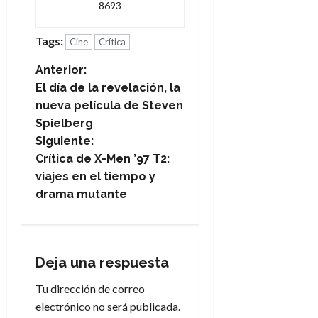
8693
Tags:
Cine
Crítica
N
Anterior:
El día de la revelación, la
a
nueva película de Steven
Spielberg
v
Siguiente:
e
Crítica de X-Men ’97 T2:
viajes en el tiempo y
g
drama mutante
a
c
Deja una respuesta
i
Tu dirección de correo
electrónico no será publicada.
ó