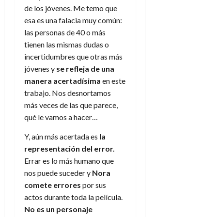
e
27
e
i
de los jóvenes. Me temo que
a
i
l
l
de
l
p
l
esa es una falacia muy común:
l
a
a
julio
o
s
d
i
l
de
las personas de 40 o más
W
r
i
e
2026
d
í
W
tienen las mismas dudas o
i
s
l
a
n
E
incertidumbres que otras más
0
g
y
M
d
e
jóvenes y
se refleja de una
e
s
u
c
a
6
manera acertadísima
en este
n
u
n
o
de
y
p
trabajo. Nos desnortamos
d
m
agosto
3
e
u
más veces de las que parece,
i
o
de
de
l
n
a
2026
c
qué le vamos a hacer…
agosto
d
t
l
de
o
0
e
o
Y, aún más acertada es
la
2026
n
s
d
t
representación del error.
20
0
t
e
r
de
Errar es lo más humano que
i
n
julio
a
nos puede suceder y
Nora
n
o
de
c
comete errores
por sus
o
r
2026
u
actos durante toda la película.
d
e
l
0
e
No es un personaje
t
t