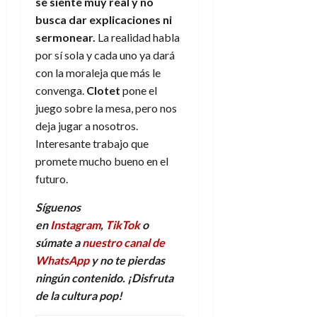
se siente muy real y no
busca dar explicaciones ni
sermonear.
La realidad habla
por sí sola y cada uno ya dará
con la moraleja que más le
convenga.
Clotet
pone el
juego sobre la mesa, pero nos
deja jugar a nosotros.
Interesante trabajo que
promete mucho bueno en el
futuro.
Síguenos
en
Instagram
,
TikTok
o
súmate a
nuestro canal de
WhatsApp
y no te pierdas
ningún contenido. ¡Disfruta
de la
c
ultura
p
op!