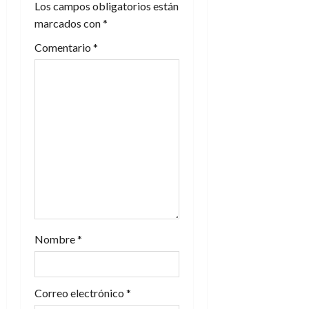
Los campos obligatorios están
n
marcados con
*
Comentario
*
d
e
e
n
t
r
a
Nombre
*
d
a
Correo electrónico
*