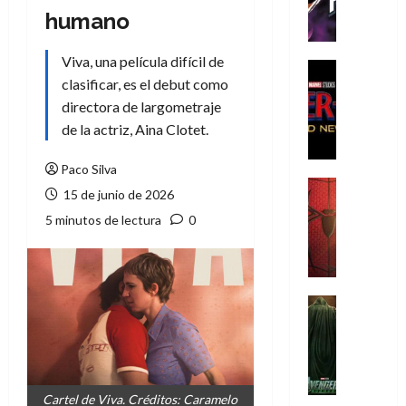
h
humano
e
P
Viva, una película difícil de
h
Cine
clasificar, es el debut como
a
Cómic
Crítica
n
directora de largometraje
S
t
de la actriz, Aina Clotet.
p
o
i
m
Paco Silva
d
,
Cine
15 de junio de 2026
e
Crítica
9
5 minutos de lectura
0
r
S
0
-
p
a
M
i
ñ
a
d
o
n
e
Cine
s
:
r
Cómic
d
Misceláne
B
-
e
V
r
M
l
e
a
a
h
n
n
Cartel de Viva. Créditos: Caramelo
n
é