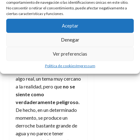
comportamiento de navegación o las identificaciones únicas en este sitio.
contenido
No consentir o retirar el consentimiento, puede afectar negativamente a
ciertas características y funciones.
Es cierto que
hay elementos
Aceptar
que hacen perder un poco
de pie
a la película. La primera
Denegar
cuestión es
la
ambientación
Ver preferencias
distópica
de la película. Se
nos presenta un mundo en el
Política de cookies
Impressum
que la amenaza de sequía es
algo real, un tema muy cercano
a la realidad, pero que
no se
siente como
verdaderamente peligroso.
De hecho, en un determinado
momento, se produce un
derroche bastante grande de
agua y no parece tener