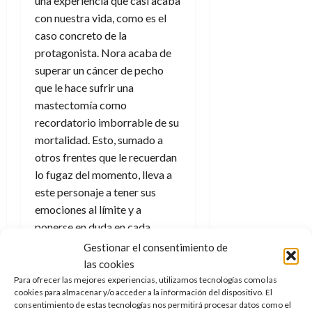
una experiencia que casi acaba
con nuestra vida, como es el
caso concreto de la
protagonista. Nora acaba de
superar un cáncer de pecho
que le hace sufrir una
mastectomía como
recordatorio imborrable de su
mortalidad. Esto, sumado a
otros frentes que le recuerdan
lo fugaz del momento, lleva a
este personaje a tener sus
emociones al límite y a
ponerse en duda en cada
ocasión.
Gestionar el consentimiento de
las cookies
Para ofrecer las mejores experiencias, utilizamos tecnologías como las
Haz clic para aceptar cookies
cookies para almacenar y/o acceder a la información del dispositivo. El
de marketing y permitir este
consentimiento de estas tecnologías nos permitirá procesar datos como el