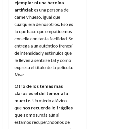
A
o
ejemplar ni una heroína
u
p
r
artificial
: es una persona de
r
o
n
a
carne y hueso, igual que
c
o
cualquiera de nosotros. Eso es
a
9
lo que hace que empaticemos
l
8
de
con ella con tanta facilidad. Se
i
de
julio
entrega a un auténtico frenesí
p
julio
de
s
de
de intensidad y estímulos que
2026
2026
i
le lleven a sentirse tal y como
0
s
expresa el título de la película:
0
Viva
.
7
de
Otro de los temas más
julio
claros es el del temor a la
de
muerte.
Un miedo atávico
2026
que
nos recuerda lo frágiles
0
que somos
, más aún si
estamos recuperándonos de