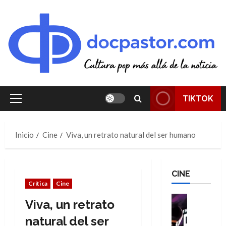
Saltar
al
contenido
TIKTOK
Menú
principal
Inicio
Cine
Viva, un retrato natural del ser humano
CINE
Crítica
Cine
Cine
Viva, un retrato
Cómic
T
natural del ser