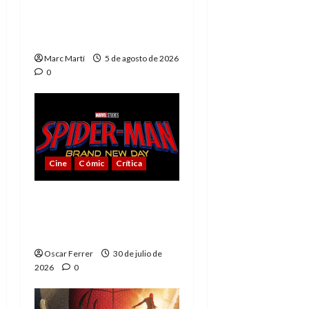
The Phantom, 90 años
del héroe que nunca
muere
Marc Martí
5 de agosto de 2026
0
Cine
Cómic
Crítica
Spider-Man: Brand New
Day, mejor de lo
esperado
Oscar Ferrer
30 de julio de
2026
0