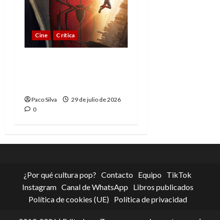
Cine
Crítica
Spider-Man: Brand New
Day, madurar es una
compleja aventura
Paco Silva
29 de julio de 2026
0
¿Por qué cultura pop?
Contacto
Equipo
TikTok
Instagram
Canal de WhatsApp
Libros publicados
Política de cookies (UE)
Política de privacidad