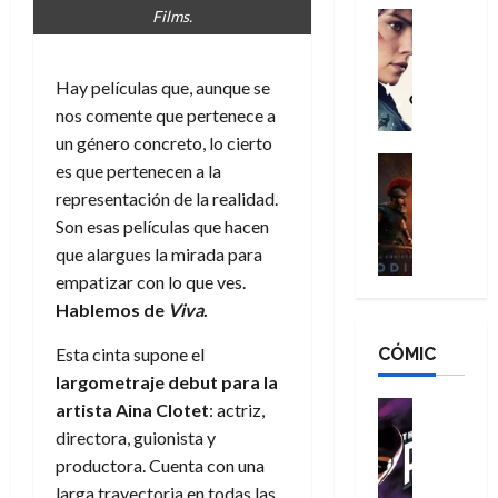
g
d
Films.
:
Cine
r
a
Crítica
N
B
o
d
C
e
r
e
o
l
Hay películas que, aunque se
w
a
q
r
e
D
nos comente que pertenece a
n
u
e
a
a
d
un género concreto, lo cierto
e
s
n
y
Cine
N
n
es que pertenecen a la
:
e
Crítica
,
e
u
representación de la realidad.
L
D
r
m
w
n
Son esas películas que hacen
a
o
:
e
D
c
que alargues la mirada para
O
o
R
j
a
a
d
m
empatizar con lo que ves.
e
o
y
m
i
s
s
Hablemos de
Viva
.
r
,
u
s
d
c
d
m
e
CÓMIC
e
Esta cinta supone el
a
a
e
a
r
a
y
t
largometraje debut para la
l
d
e
d
o
e
o
Cine
u
artista
Aina Clotet
: actriz,
e
c
v
Cómic
e
r
directora, guionista y
5
C
T
u
e
s
a
productora. Cuenta con una
de
h
h
a
r
p
r
agosto
larga trayectoria en todas las