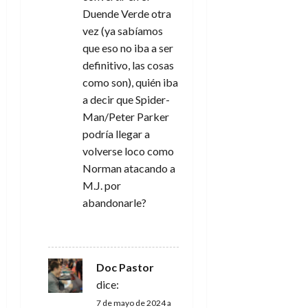
Duende Verde otra
vez (ya sabíamos
que eso no iba a ser
definitivo, las cosas
como son), quién iba
a decir que Spider-
Man/Peter Parker
podría llegar a
volverse loco como
Norman atacando a
M.J. por
abandonarle?
RESPONDER
Doc Pastor
dice:
7 de mayo de 2024 a