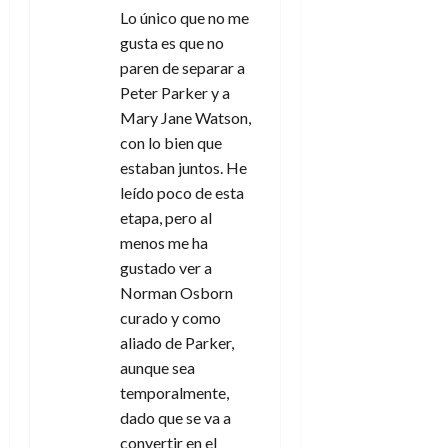
Lo único que no me
e
gusta es que no
paren de separar a
e
Peter Parker y a
n
Mary Jane Watson,
con lo bien que
t
estaban juntos. He
leído poco de esta
r
etapa, pero al
a
menos me ha
gustado ver a
d
Norman Osborn
curado y como
a
aliado de Parker,
s
aunque sea
temporalmente,
dado que se va a
convertir en el