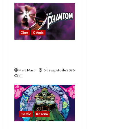
Cine
Cómic
The Phantom, 90 años
del héroe que nunca
muere
Marc Martí
5 de agosto de 2026
0
Cómic
Reseña