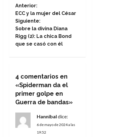
N
Anterior:
ECC y la mujer del César
a
Siguiente:
Sobre la divina Diana
v
Rigg (2): La chica Bond
e
que se casó con él
g
a
4 comentarios en
c
«
Spiderman da el
primer golpe en
i
Guerra de bandas
»
ó
Hannibal
dice:
n
6 de mayo de 2024 a las
19:52
d