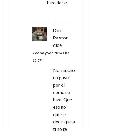
hizo llorar.
RESPONDER
Doc
Pastor
dice:
7 de mayo de 2024 a las
13:37
No, mucho
no gustó
por el
cómo se
hizo. Que
eso no
quiere
decir que a
ti no te