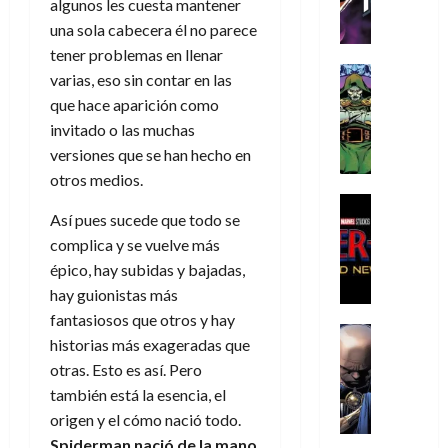
h
h
algunos les cuesta mantener
a
r
p
r
agosto
r
e
n
t
una sola cabecera él no parece
e
e
de
i
P
d
i
r
s
tener problemas en llenar
2026
s
h
o
c
Cómic
a
u
varias, eso sin contar en las
0
t
a
Reseña
l
a
d
n
que hace aparición como
L
o
n
a
l
o
a
invitado o las muchas
a
p
t
n
,
c
versiones que se han hecho en
t
h
o
o
f
o
30
r
otros medios.
e
m
s
ó
m
de
a
r
,
t
Cine
r
julio
p
Así pues sucede que todo se
g
Cómic
N
9
a
m
de
l
Crítica
e
complica y se vuelve más
o
0
l
2026
u
e
S
d
l
a
g
épico, hay subidas y bajadas,
l
j
0
p
i
a
ñ
i
a
hay guionistas más
a
i
a
n
o
a
r
a
fantasiosos que otros y hay
d
d
Cómic
,
s
d
e
v
historias más exageradas que
e
Reseña
e
u
d
e
p
e
otras. Esto es así. Pero
r
E
l
n
e
j
e
n
-
l
también está la esencia, el
D
a
l
a
t
t
M
V
origen y el cómo nació todo.
o
e
h
d
i
u
a
i
c
s
é
Spiderman nació de la mano
e
d