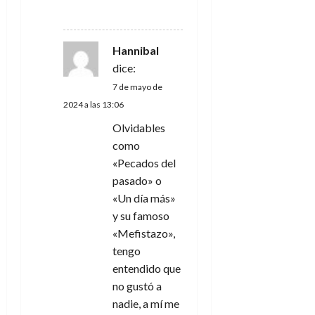
RESPONDER
Hannibal
dice:
7 de mayo de
2024 a las 13:06
Olvidables
como
«Pecados del
pasado» o
«Un día más»
y su famoso
«Mefistazo»,
tengo
entendido que
no gustó a
nadie, a mí me