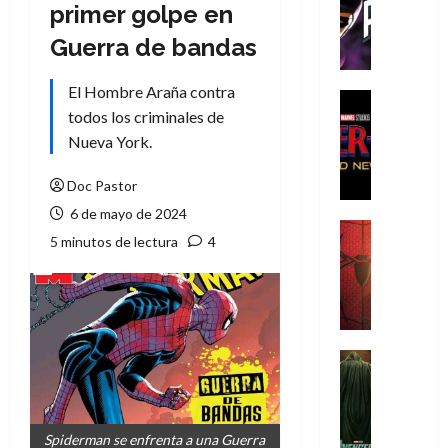
T
primer golpe en
h
Guerra de bandas
e
P
El Hombre Araña contra
h
Cine
todos los criminales de
a
Cómic
Crítica
n
Nueva York.
S
t
p
o
Doc Pastor
i
m
6 de mayo de 2024
d
,
Cine
5 minutos de lectura
4
e
Crítica
9
r
S
0
-
p
a
M
i
ñ
a
d
o
n
e
Cine
s
:
r
Cómic
d
Misceláne
B
-
e
V
r
M
l
e
Spiderman se enfrenta a una Guerra
a
a