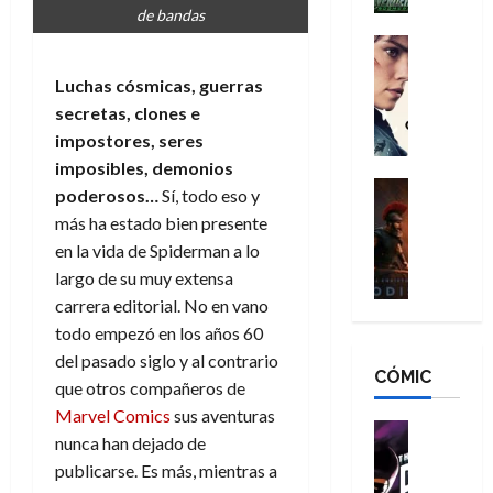
h
n
de bandas
n
n
é
g
d
:
Cine
r
a
Crítica
N
B
o
Luchas cósmicas, guerras
d
C
e
r
e
o
l
secretas, clones e
w
a
q
r
e
D
impostores, seres
n
u
e
a
a
d
imposibles, demonios
e
s
n
y
Cine
N
n
poderosos…
Sí, todo eso y
:
e
Crítica
,
e
u
más ha estado bien presente
L
D
r
m
w
n
en la vida de Spiderman a lo
a
o
:
e
D
c
largo de su muy extensa
O
o
R
j
a
a
d
m
carrera editorial. No en vano
e
o
y
m
i
s
s
todo empezó en los años 60
r
,
u
s
d
c
d
m
del pasado siglo y al contrario
e
CÓMIC
e
a
a
e
a
r
que otros compañeros de
a
y
t
l
d
e
Marvel Comics
sus aventuras
d
o
e
o
Cine
u
nunca han dejado de
e
c
v
Cómic
e
r
5
publicarse. Es más, mientras a
C
T
u
e
s
a
de