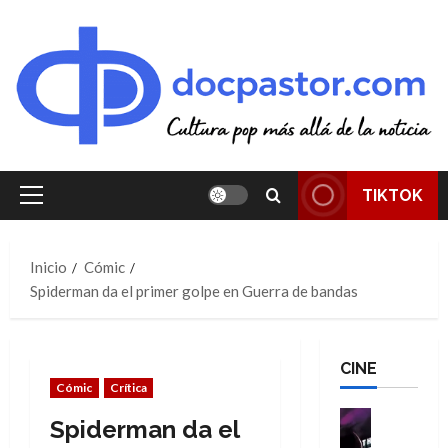
Saltar
al
contenido
TIKTOK
Menú
principal
Inicio
Cómic
Spiderman da el primer golpe en Guerra de bandas
CINE
Cómic
Crítica
Cine
Spiderman da el
Cómic