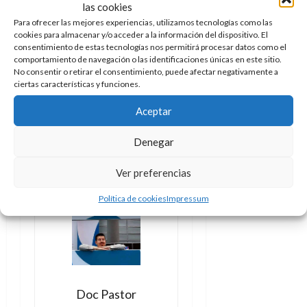
habrá? ¿Qué personajes serán
las cookies
distintos? Esa es la pregunta y
Para ofrecer las mejores experiencias, utilizamos tecnologías como las
cookies para almacenar y/o acceder a la información del dispositivo. El
por eso, por responder a esa
consentimiento de estas tecnologías nos permitirá procesar datos como el
pregunta, seguimos leyendo.
comportamiento de navegación o las identificaciones únicas en este sitio.
No consentir o retirar el consentimiento, puede afectar negativamente a
Únete a nuestro canal de
ciertas características y funciones.
WhatsApp (totalmente
Aceptar
anónimo, nadie verá tu
nombre o tu número) y no te
Denegar
pierdas ningún contenido.
¡Súmate pinchando aquí!
Ver preferencias
Política de cookies
Impressum
Doc Pastor