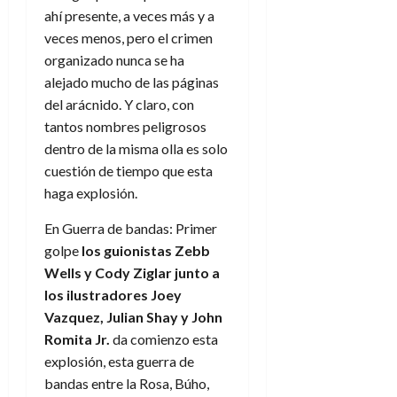
a
d
d
:
l
ahí presente, a veces más y a
n
b
e
e
27
e
i
veces menos, pero el crimen
a
i
l
l
de
l
p
l
l
a
organizado nunca se ha
a
julio
o
s
d
i
l
de
W
alejado mucho de las páginas
r
i
e
2026
d
í
W
del arácnido. Y claro, con
i
s
l
a
n
E
tantos nombres peligrosos
0
g
y
M
d
e
dentro de la misma olla es solo
e
s
u
c
a
6
n
cuestión de tiempo que esta
u
n
o
de
y
p
haga explosión.
d
m
agosto
3
e
u
i
o
de
de
l
En Guerra de bandas: Primer
n
a
2026
c
agosto
d
t
golpe
los guionistas
Zebb
l
de
o
0
e
o
2026
Wells y Cody Ziglar junto a
n
s
d
t
los ilustradores Joey
20
0
t
e
r
de
Vazquez, Julian Shay y John
i
n
julio
a
Romita Jr.
da comienzo esta
n
o
de
c
explosión, esta guerra de
o
r
2026
u
bandas entre la Rosa, Búho,
d
e
l
0