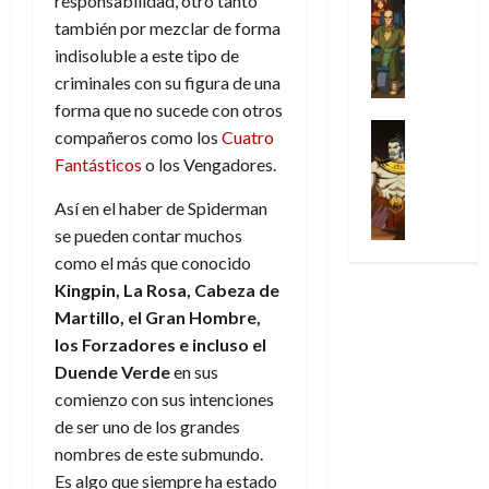
responsabilidad, otro tanto
l
s
Cómic
:
a
n
o
d
también por mezclar de forma
Series
t
s
p
l
h
c
e
X
indisoluble a este tipo de
u
o
r
g
o
t
M
-
r
:
i
criminales con su figura de una
i
m
o
a
M
a
e
m
a
e
forma que no sucede con otros
r
r
e
p
l
e
Series
d
n
compañeros como los
Cuatro
E
v
n
Análisis
o
o
r
e
a
x
e
Fantásticos
o los Vengadores.
’
Cómic
p
p
a
j
j
t
l
X
9
c
t
s
a
e
Así en el haber de Spiderman
r
-
7
o
i
i
d
a
a
se pueden contar muchos
30
M
(
n
m
m
e
u
ñ
como el más que conocido
de
e
2
q
i
p
e
n
o
julio
n
Kingpin, La Rosa, Cabeza de
×
u
s
r
m
a
de
’
4
Martillo, el Gran Hombre,
i
m
e
o
l
2026
29
9
)
s
los Forzadores e incluso el
o
s
c
e
de
7
:
0
t
y
i
Duende Verde
en sus
i
y
julio
(
A
ó
l
o
o
e
comienzo con sus intenciones
de
2
p
l
a
n
n
n
2026
de ser uno de los grandes
×
o
a
a
e
a
d
nombres de este submundo.
3
0
c
f
m
s
r
a
Es algo que siempre ha estado
)
a
i