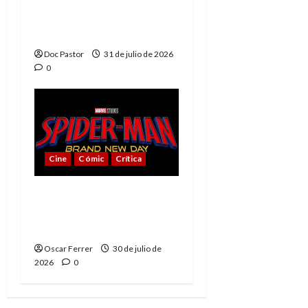
La tragedia del Doctor
Muerte, el mejor
villano de Marvel
Doc Pastor
31 de julio de 2026
0
Cine
Cómic
Crítica
Spider-Man: Brand New
Day, mejor de lo
esperado
Oscar Ferrer
30 de julio de
2026
0