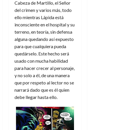
e
t
Cabeza de Martillo, el Señor
t
A
o
del crimen y varios más, todo
u
p
r
r
ello mientras Lápida está
o
n
a
inconsciente en el hospital y su
c
o
terreno, en teoría, sin defensa
a
9
alguna quedando así expuesto
l
8
de
para que cualquiera pueda
i
de
julio
p
quedárselo. Este hecho será
julio
de
s
de
2026
usado con mucha habilidad
2026
i
para hacer crecer al personaje,
0
s
0
y no solo a él, de una manera
que por respeto al lector no se
7
narrará dado que es él quien
de
debe llegar hasta ello.
julio
de
2026
0