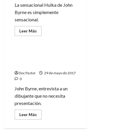
La sensacional Hulka de John
Byrne es simplemente
sensacional.
Leer
Leer Más
más
Cómic
Entrevistas
acerca
de
Hulka
y
«¡Me gustaría reentintar
John
todo!» – Entrevista a
Byrne.
Lo
John Byrne
bueno
perdura
Doc Pastor
29 de mayo de 2017
0
John Byrne, entrevista a un
dibujante que no necesita
presentación.
Leer
Leer Más
más
acerca
de
«¡Me