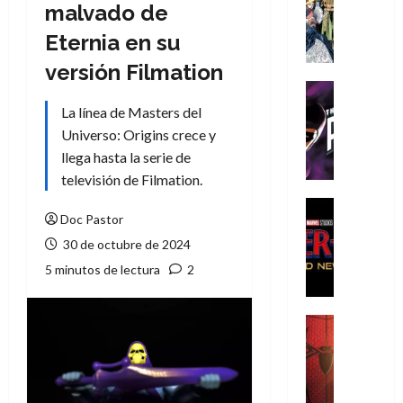
Literatura
malvado de
A
Eternia en su
m
í
versión Filmation
m
Cine
e
Cómic
La línea de Masters del
g
T
Universo: Origins crece y
u
h
llega hasta la serie de
s
e
televisión de Filmation.
t
P
a
h
Cine
Doc Pastor
L
a
Cómic
Crítica
a
n
30 de octubre de 2024
S
L
t
5 minutos de lectura
2
p
i
o
i
g
m
d
a
,
Cine
e
Crítica
d
9
r
S
e
0
-
p
l
a
M
i
o
ñ