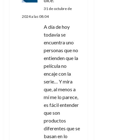
dice:
31 de octubre de
2024 a las 08:04
A día de hoy
todavía se
encuentra uno
personas que no
entienden que la
película no
encaje con la
serie… Y mira
que, al menos a
mí me lo parece,
es fácil entender
que son
productos
diferentes que se
basan en lo