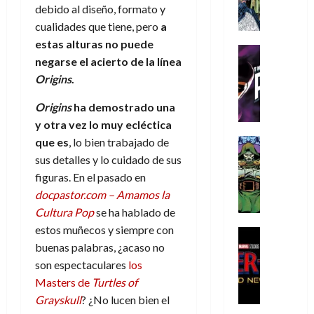
A
d
c
d
m
i
e
debido al diseño, formato y
m
a
a
e
a
o
r
cualidades que tiene, pero
a
í
y
t
l
d
s
e
estas alturas no puede
m
o
e
o
Cine
u
(
negarse el acierto de la línea
e
c
v
Cómic
e
r
p
5
g
T
Origins
.
u
e
s
a
a
de
u
h
a
r
p
r
r
agosto
Origins
ha demostrado una
s
e
n
t
e
e
t
de
t
y otra vez lo muy ecléctica
P
d
i
r
s
2026
e
a
h
o
c
que es
, lo bien trabajado de
Cómic
a
u
1
0
L
a
Reseña
l
a
d
sus detalles y lo cuidado de sus
n
)
L
a
n
a
l
o
a
figuras. En el pasado en
a
L
t
n
,
c
docpastor.com – Amamos la
7
t
i
o
o
f
o
30
de
Cultura Pop
se ha hablado de
r
g
m
s
ó
m
de
agosto
estos muñecos y siempre con
a
a
,
t
Cine
r
julio
p
de
g
Cómic
buenas palabras, ¿acaso no
d
9
a
m
de
2026
l
Crítica
e
e
0
l
son espectaculares
los
2026
u
e
S
0
d
l
a
g
l
Masters de
Turtles of
j
0
p
i
o
ñ
i
a
a
Grayskull
? ¿No lucen bien el
i
a
s
o
a
r