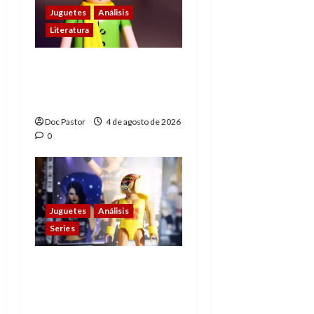
Juguetes
Análisis
Literatura
El principito de
Playmobil conquista
con su sencillez
Doc Pastor
4 de agosto de 2026
0
Juguetes
Análisis
Series
Playmobil y WWE Raw:
primeras impresiones
de la línea