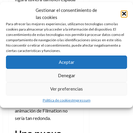
pero no funda para guardarla y
Gestionar el consentimiento de
sucede lo mismo aquí. Sí, por
las cookies
supuesto que puede meterse
Para ofrecer las mejores experiencias, utilizamos tecnologías como las
por detrás de la coraza, lo que
cookies para almacenar y/o acceder a la información del dispositivo. El
consentimiento de estas tecnologías nos permitirá procesar datos como el
en su época se hacía con él y
comportamiento de navegación o las identificaciones únicas en este sitio.
con He-Man, pero en este
No consentir o retirar el consentimiento, puede afectar negativamente a
ciertas características y funciones.
caso llama ligeramente la
atención dado que
en el
Aceptar
minicómic
anexo
sí aparece
con una funda en la espalda.
Denegar
Habría sido un detalle incluirla
pero claro, entonces la idea de
Ver preferencias
ser una adaptación en plástico
Política de cookies
Impressum
del Skeletor visto en la serie de
animación de Filmation no
sería tan redonda.