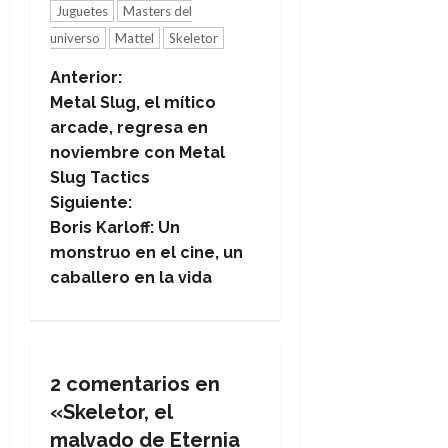
Juguetes
Masters del
universo
Mattel
Skeletor
N
Anterior:
Metal Slug, el mítico
a
arcade, regresa en
noviembre con Metal
v
Slug Tactics
e
Siguiente:
Boris Karloff: Un
g
monstruo en el cine, un
caballero en la vida
a
c
i
2 comentarios en
«
Skeletor, el
ó
malvado de Eternia