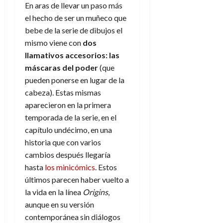
e
t
En aras de llevar un paso más
t
A
o
el hecho de ser un muñeco que
u
p
r
r
bebe de la serie de dibujos el
o
n
a
mismo viene con
dos
c
o
llamativos accesorios:
las
a
9
máscaras del poder
(que
l
8
de
pueden ponerse en lugar de la
i
de
julio
p
cabeza). Estas mismas
julio
de
s
de
2026
aparecieron en la primera
2026
i
temporada de la serie, en el
0
s
0
capítulo undécimo, en una
historia que con varios
7
cambios después llegaría
de
hasta
los minicómics
. Estos
julio
de
últimos parecen haber vuelto a
2026
la vida en la línea
Origins
,
aunque en su versión
0
contemporánea sin diálogos