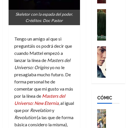
a
d
s
o
n
e
H
Cine
s
Skeletor con la espada del poder.
:
r
Cómic
o
d
Créditos: Doc Pastor
Misceláne
B
-
m
e
V
r
M
b
l
e
a
a
r
h
Tengo un amigo al que si
n
n
n
e
é
preguntáis os podrá decir que
g
d
:
Cine
s
r
cuando Mattel empezó a
a
Crítica
N
B
E
o
d
C
lanzar la línea de
Masters del
e
r
x
e
o
l
w
Universo: Origins
yo no le
a
t
q
r
e
D
n
presagiaba mucho futuro. De
r
u
e
a
a
d
a
e
forma personal he de
s
n
y
N
o
n
comentar que mi gusto va más
:
e
,
e
r
u
por la línea de
Masters del
D
CÓMIC
r
m
w
d
n
Universo: New Eternia
, al igual
o
:
e
D
i
c
o
que por
Revelation
y
R
j
a
Cine
n
a
m
e
Cómic
Revolution
(a las que de forma
o
y
a
m
s
Literatura
s
r
,
básica considero la misma),
r
u