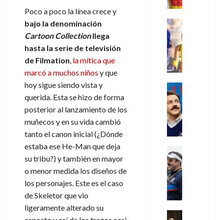
e
m
a
2026
j
o
r
l
l
Poco a poco la línea crece y
e
s
o
s
e
23
0
k
e
j
o
Juguetes
bajo la denominación
r
(
de
H
x
Análisis
o
c
v
Cartoon Collection
llega
p
julio
5
o
Series
p
r
u
i
a
de
hasta la serie de televisión
de
P
g
e
d
l
l
2026
r
agosto
de Filmation
,
la mítica que
l
a
r
e
t
l
t
de
marcó a muchos niños
y que
a
0
n
i
l
a
2026
a
e
y
hoy sigue siendo vista y
e
m
o
Series
s
n
1
0
m
n
Cine
querida. Esta se hizo de forma
e
e
d
o
)
o
Misceláne
P
n
s
e
posterior al lanzamiento de los
d
C
b
l
t
p
l
muñecos y en su vida cambió
e
7
u
i
a
o
e
a
M
tanto el canon inicial (¿Dónde
de
a
l
y
q
r
c
a
agosto
estaba ese He-Man que deja
n
y
m
Crítica
u
a
i
de
r
su tribu?) y también en mayor
d
W
Series
o
e
d
e
2026
v
o
T
W
o menor medida los diseños de
b
a
o
n
e
l
0
e
E
i
los personajes. Este es el caso
n
c
l
a
d
R
l
t
de Skeletor que vio
i
30
c
L
a
:
i
a
de
ligeramente alterado su
31
u
a
w
u
Análisis
c
julio
f
aspecto y así de los trazos casi
de