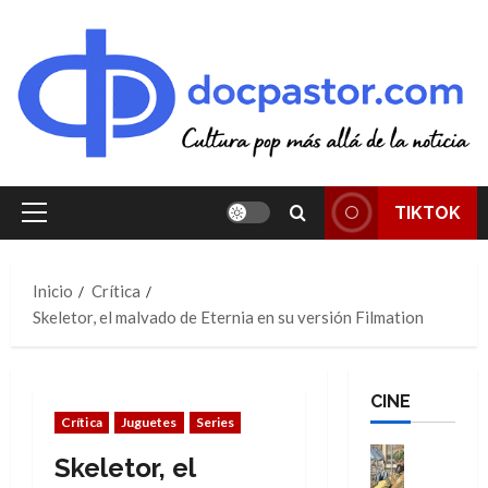
Saltar
al
contenido
TIKTOK
Menú
principal
Inicio
Crítica
Skeletor, el malvado de Eternia en su versión Filmation
CINE
Crítica
Juguetes
Series
Cine
Skeletor, el
Cómic