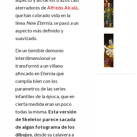
l
s
Cómic
:
n
de
i
i
julio
aterradores de
Alfredo Alcalá
,
Series
t
s
p
h
2026
p
c
de
X
que han cobrado vida en la
u
o
r
o
ó
c
2026
0
-
r
:
línea
New Eternia
, se pasó a un
i
m
a
i
M
0
a
e
m
e
aspecto más definido y
l
ó
e
p
l
e
Series
n
D
suavizado.
n
n
Análisis
o
o
r
a
o
d
’
Cómic
p
p
a
De un temible demonio
j
c
e
X
9
c
t
s
e
interdimensional se
t
M
-
7
o
i
i
a
o
a
transformó a un villano
M
(
n
m
m
u
r
r
afincado en Eternia que
e
2
q
i
p
n
E
v
cumplía bien con los
n
×
u
s
r
a
x
e
’
4
parametros de las series
i
m
e
l
t
l
9
)
infantiles de la época, que en
s
o
s
e
r
7
:
t
y
i
cierta medida eran un poco
y
a
30
(
A
ó
l
o
e
todas la misma.
Esta versión
ñ
de
2
p
l
a
n
n
o
de Skeletor parece sacada
julio
×
o
a
a
e
d
de
de algún fotograma de los
3
c
f
m
s
a
2026
29
dibujos
, desde su calavera a
)
a
i