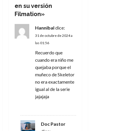
n
en su versión
Filmation
»
d
e
Hannibal
dice:
31 de octubre de 2024 a
e
las 01:56
n
Recuerdo que
cuando era niño me
t
quejaba porque el
muñeco de Skeletor
r
no era exactamente
a
igual al de la serie
jajajaja
d
RESPONDER
a
Doc Pastor
s