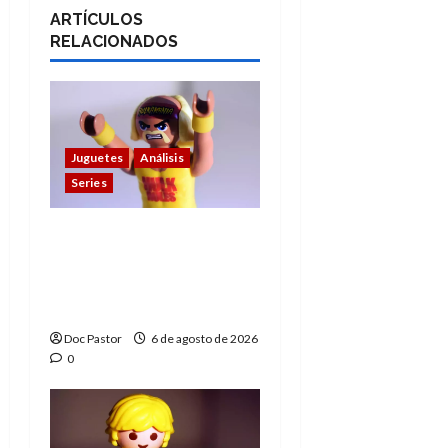
ARTÍCULOS
RELACIONADOS
Juguetes
Análisis
Series
Hulk Hogan en
Playmobil: un
homenaje a una
leyenda de la WWE
Doc Pastor
6 de agosto de 2026
0