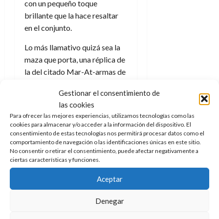
f
m
s
r
a
con un pequeño toque
)
a
i
a
d
d
brillante que la hace resaltar
:
l
n
b
e
e
27
en el conjunto.
e
i
a
i
l
l
de
l
p
l
l
a
a
julio
Lo más llamativo quizá sea la
o
s
d
i
l
de
W
maza que porta, una réplica de
r
i
e
2026
d
í
W
la del citado Mar-At-armas de
i
s
l
a
n
E
0
g
esta línea pero con el cuerpo
y
M
d
e
Gestionar el consentimiento de
e
s
más largo emulando así
el bō
u
c
a
6
las cookies
n
u
n
de madera
que suele llevar la
o
de
y
Para ofrecer las mejores experiencias, utilizamos tecnologías como las
p
d
m
tortuga. No solo eso, ambas
agosto
3
cookies para almacenar y/o acceder a la información del dispositivo. El
e
u
i
o
de
de
armas se pueden conectar con
consentimiento de estas tecnologías nos permitirá procesar datos como el
l
n
a
2026
c
agosto
comportamiento de navegación o las identificaciones únicas en este sitio.
sus extremos inferiores para
d
t
l
de
o
No consentir o retirar el consentimiento, puede afectar negativamente a
0
crear una única y más potente
e
o
ciertas características y funciones.
2026
n
maza de dos puntas que hará
s
d
t
20
0
Aceptar
t
e
sentir muy fuerte el poder de
r
de
i
n
Grayskull entre los enemigos
julio
a
Denegar
n
o
de
c
del bien y la justicia.
o
r
2026
u