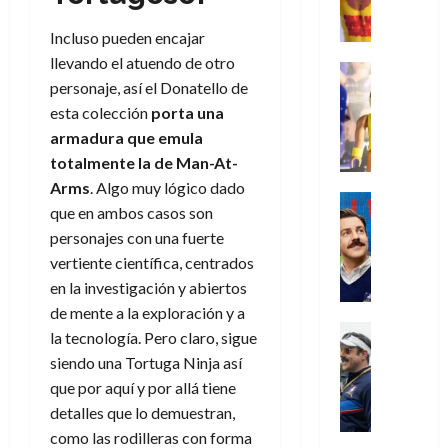
e
d
l
l
2026
agosto
de
D
u
r
e
t
l
de
julio
Incluso pueden encajar
o
l
0
i
l
a
2026
a
de
llevando el atuendo de otro
o
k
m
o
Juguetes
s
2026
n
0
m
H
personaje, así el Donatello de
Análisis
e
e
d
o
0
s
o
Series
esta colección
porta una
n
s
e
d
P
d
g
t
p
armadura que emula
l
e
l
a
a
o
e
a
totalmente la de Man-At-
M
a
y
n
q
r
c
a
Arms
. Algo muy lógico dado
y
o
e
Series
u
a
i
r
que en ambos casos son
m
c
n
Cine
e
d
e
v
personajes con una fuerte
o
Misceláne
u
P
a
o
n
e
C
b
vertiente científica, centrados
a
l
n
c
l
u
i
n
a
en la investigación y abiertos
t
i
30
a
l
d
y
i
de mente a la exploración y a
a
de
31
n
y
o
m
Crítica
c
julio
f
la tecnología. Pero claro, sigue
de
d
W
Series
l
o
de
i
i
siendo una Tortuga Ninja así
julio
o
T
W
a
b
2026
p
c
de
que por aquí y por allá tiene
l
e
E
n
i
ó
c
2026
0
detalles que lo demuestran,
a
d
R
o
l
a
i
c
L
0
a
como las rodilleras con forma
s
:
l
ó