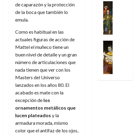
u
a
w
t
u
Análisis
de caparazón y la protección
D
n
l
s
Cómic
:
a
n
de la boca que también lo
o
d
Series
t
s
p
l
h
c
e
emula.
X
u
o
r
g
o
t
M
-
r
:
i
i
m
Como es habitual en las
o
a
M
a
e
m
a
e
r
actuales figuras de acción de
r
e
p
l
e
Series
d
n
E
v
Mattel el muñeco tiene un
n
Análisis
o
o
r
e
a
x
e
buen nivel de detalle y un gran
’
Cómic
p
p
a
j
j
t
l
X
9
número de articulaciones que
c
t
s
a
e
r
-
7
o
nada tienen que ver con los
i
i
d
a
a
30
M
(
n
m
m
Masters del Universo
e
u
ñ
de
e
2
q
i
p
e
n
lanzados en los años 80. El
o
julio
n
×
u
s
r
m
a
acabado es mate con la
de
’
4
i
m
e
o
l
2026
excepción de
los
29
9
)
s
o
s
c
e
de
ornamentos metálicos que
7
:
0
t
y
i
i
y
julio
(
A
lucen plateados
y la
ó
l
o
o
e
de
2
p
armadura morada, mismo
l
a
n
n
n
2026
×
o
a
a
e
color que el antifaz de los ojos,
a
d
3
0
c