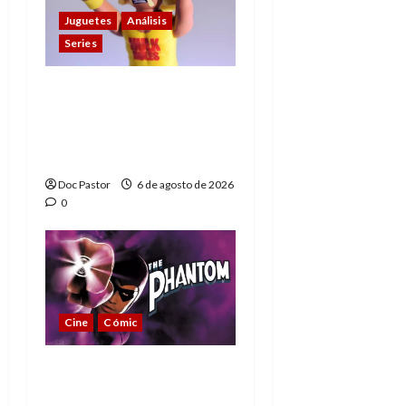
Juguetes
Análisis
Series
Hulk Hogan en
Playmobil: un
homenaje a una
leyenda de la WWE
Doc Pastor
6 de agosto de 2026
0
Cine
Cómic
The Phantom, 90 años
del héroe que nunca