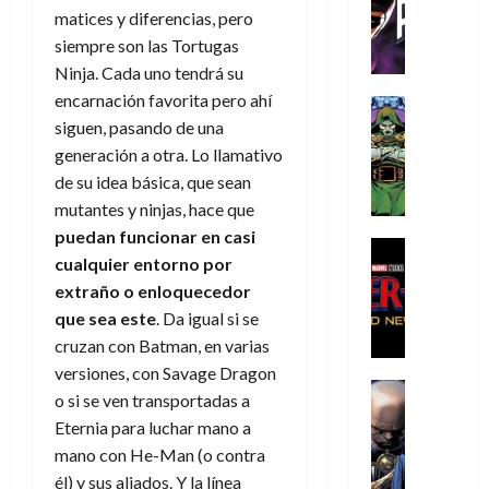
C
T
u
e
s
a
matices y diferencias, pero
de
h
h
a
r
p
r
agosto
siempre son las Tortugas
r
e
n
t
e
e
de
Ninja. Cada uno tendrá su
i
P
d
i
r
s
2026
encarnación favorita pero ahí
s
h
o
c
Cómic
a
u
0
t
a
Reseña
siguen, pasando de una
l
a
d
n
L
o
n
a
l
generación a otra. Lo llamativo
o
a
a
p
t
n
,
c
de su idea básica, que sean
t
h
o
o
f
o
mutantes y ninjas, hace que
30
r
e
m
s
ó
m
de
puedan funcionar en casi
a
r
,
t
Cine
r
julio
p
cualquier entorno por
g
Cómic
N
9
a
m
de
l
Crítica
extraño o enloquecedor
e
o
0
l
2026
u
e
S
d
que sea este
. Da igual si se
l
a
g
l
j
0
p
i
a
ñ
i
a
cruzan con Batman, en varias
a
i
a
n
o
a
r
versiones, con Savage Dragon
a
d
d
Cómic
,
s
d
e
v
o si se ven transportadas a
e
Reseña
e
u
d
e
p
e
Eternia para luchar mano a
r
E
l
n
e
j
e
n
mano con He-Man (o contra
-
l
D
a
l
a
t
t
M
V
él) y sus aliados. Y la línea
o
e
h
d