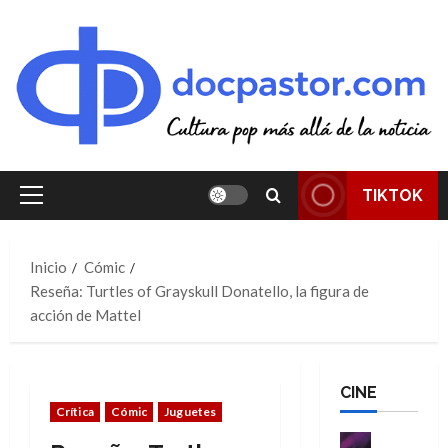
Saltar
al
contenido
TIKTOK
Menú
principal
Inicio
Cómic
Reseña: Turtles of Grayskull Donatello, la figura de
acción de Mattel
CINE
Crítica
Cómic
Juguetes
Cine