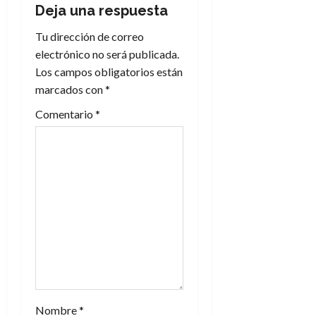
Deja una respuesta
c
Tu dirección de correo
i
electrónico no será publicada.
Los campos obligatorios están
ó
marcados con
*
n
Comentario
*
d
e
e
n
t
r
a
Nombre
*