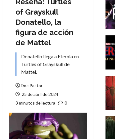
Reseña: Turtles
Cómic
T
of Grayskull
h
Donatello, la
e
P
figura de acción
h
Cine
de Mattel
a
Cómic
Crítica
n
Donatello llega a Eternia en
S
t
p
Turtles of Grayskull de
o
i
m
Mattel.
d
,
Cine
e
Crítica
9
Doc Pastor
r
S
0
25 de abril de 2024
-
p
a
3 minutos de lectura
0
M
i
ñ
a
d
o
n
e
Cine
s
:
r
Cómic
d
Misceláne
B
-
e
V
r
M