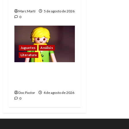
muere
Marc Martí
5 de agosto de 2026
0
Juguetes
Análisis
Literatura
El principito de
Playmobil conquista
con su sencillez
Doc Pastor
4 de agosto de 2026
0