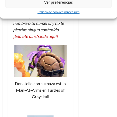
Ver preferencias
d
e
Únete a nuestro canal de
l
0
e
t
t
WhatsApp (totalmente
Política de cookies
Impressum
A
o
u
anónimo, nadie verá tu
p
r
r
nombre o tu número) y no te
o
n
a
pierdas ningún contenido.
c
o
¡Súmate pinchando aquí!
a
9
l
8
de
i
de
julio
p
julio
de
s
de
2026
2026
i
0
s
0
Donatello con su maza estilo
7
de
Man-At-Arms en Turtles of
julio
Grayskull
de
2026
0