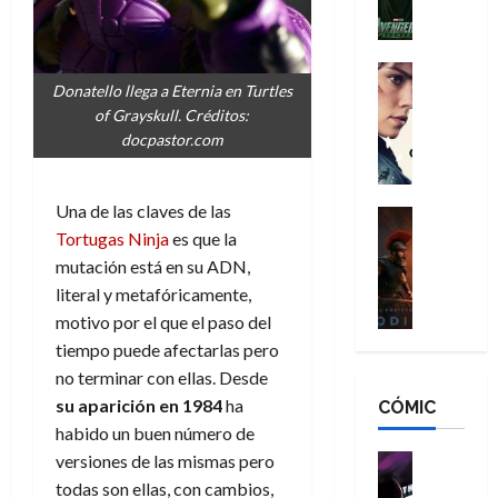
l
e
a
a
h
n
n
n
é
g
d
:
Cine
r
a
Donatello llega a Eternia en Turtles
Crítica
N
B
o
d
C
of Grayskull. Créditos:
e
r
e
o
l
docpastor.com
w
a
q
r
e
D
n
u
e
a
a
d
e
Una de las claves de las
s
n
y
Cine
N
n
:
e
Crítica
Tortugas Ninja
es que la
,
e
u
L
D
r
m
mutación está en su ADN,
w
n
a
o
:
e
D
literal y metafóricamente,
c
O
o
R
j
a
a
motivo por el que el paso del
d
m
e
o
y
m
tiempo puede afectarlas pero
i
s
s
r
,
u
no terminar con ellas. Desde
s
d
c
d
m
e
su aparición en 1984
ha
CÓMIC
e
a
a
e
a
r
a
y
habido un buen número de
t
l
d
e
d
o
e
versiones de las mismas pero
o
Cine
u
e
c
v
Cómic
e
r
todas son ellas, con cambios,
5