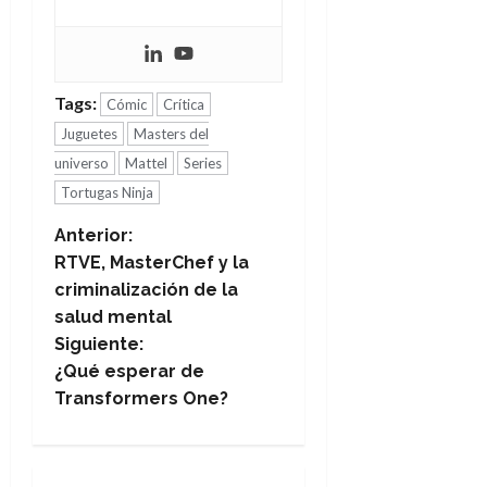
Tags:
Cómic
Crítica
Juguetes
Masters del
universo
Mattel
Series
Tortugas Ninja
N
Anterior:
RTVE, MasterChef y la
a
criminalización de la
salud mental
v
Siguiente:
e
¿Qué esperar de
Transformers One?
g
a