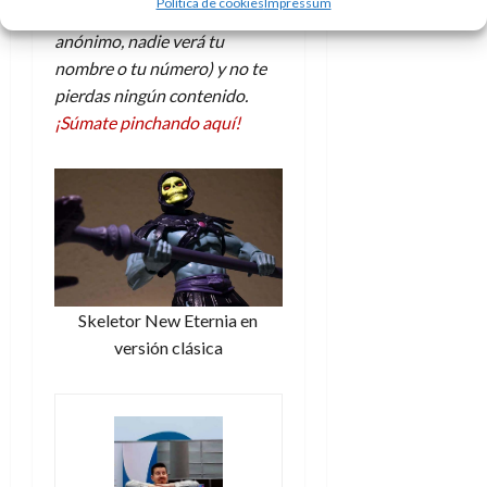
Política de cookies
Impressum
d
e
WhatsApp (totalmente
l
0
e
t
anónimo, nadie verá tu
t
A
o
u
nombre o tu número) y no te
p
r
r
pierdas ningún contenido.
o
n
a
¡Súmate pinchando aquí!
c
o
a
9
l
8
de
i
de
julio
p
julio
de
s
de
2026
2026
i
0
s
0
Skeletor New Eternia en
versión clásica
7
de
julio
de
2026
0