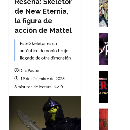
Reseña: Skeletor
Cómic
Literatura
de New Eternia,
A
la figura de
m
í
acción de Mattel
m
Cine
e
Cómic
Este Skeletor es un
g
T
auténtico demonio brujo
u
h
llegado de otra dimensión
s
e
t
P
Doc Pastor
a
h
Cine
19 de diciembre de 2023
L
a
Cómic
Crítica
a
n
3 minutos de lectura
0
S
L
t
p
i
o
i
g
m
d
a
,
Cine
e
Crítica
d
9
r
S
e
0
-
p
l