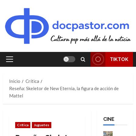
Saltar
al
contenido
TIKTOK
Menú
principal
Inicio
Crítica
Reseña: Skeletor de New Eternia, la figura de acción de
Mattel
CINE
Crítica
Juguetes
Cine