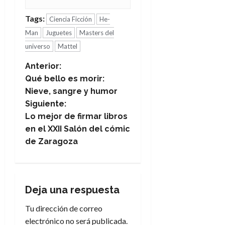
Tags:
Ciencia Ficción
He-
Man
Juguetes
Masters del
universo
Mattel
N
Anterior:
Qué bello es morir:
a
Nieve, sangre y humor
Siguiente:
v
Lo mejor de firmar libros
e
en el XXII Salón del cómic
de Zaragoza
g
a
Deja una respuesta
c
Tu dirección de correo
i
electrónico no será publicada.