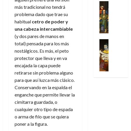
31
u
a
w
u
Análisis
c
julio
f
más tradicional no tendrá
de
l
s
Cómic
:
n
de
i
i
julio
problema dado que trae su
Series
t
s
p
h
2026
p
c
de
X
habitual
cetro de poder y
u
o
r
o
ó
c
2026
0
-
r
:
una cabeza intercambiable
i
m
a
i
M
0
a
e
m
e
(y dos pares de manos en
l
ó
e
p
l
e
Series
n
D
total) pensada para los más
n
n
Análisis
o
o
r
a
o
d
nostálgicos. Es más, el peto
’
Cómic
p
p
a
j
c
e
protector que lleva y en va
X
9
c
t
s
e
t
M
-
encajada la capa puede
7
o
i
i
a
o
a
M
(
retirarse sin problema alguno
n
m
m
u
r
r
e
2
q
para que así luzca más clásico.
i
p
n
E
v
n
×
u
s
r
Conservando en la espalda el
a
x
e
’
4
i
m
e
l
enganche que permite llevar la
t
l
9
)
s
o
s
e
r
cimitarra guardada, o
7
:
t
y
i
y
a
cualquier otro tipo de espada
30
(
A
ó
l
o
e
ñ
de
o arma de filo que se quiera
2
p
l
a
n
n
o
julio
×
o
poner a la figura.
a
a
e
d
de
3
c