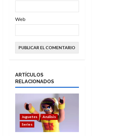
s
Web
ARTÍCULOS
RELACIONADOS
Juguetes
Análisis
Series