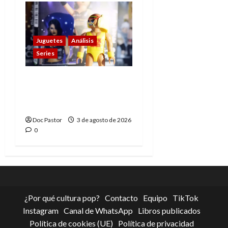
Juguetes
Análisis
Series
Playmobil y WWE Raw:
primeras impresiones
de la línea
Doc Pastor
3 de agosto de 2026
0
¿Por qué cultura pop?
Contacto
Equipo
TikTok
Instagram
Canal de WhatsApp
Libros publicados
Política de cookies (UE)
Política de privacidad