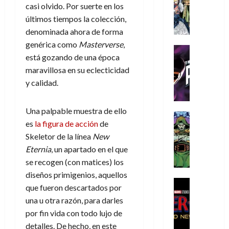
s
Literatura
s
r
,
casi olvido. Por suerte en los
r
u
A
d
c
d
m
i
e
últimos tiempos la colección,
m
a
a
e
a
o
r
denominada ahora de forma
í
y
t
l
d
s
e
genérica como
Masterverse
,
m
o
e
o
Cine
u
(
está gozando de una época
e
c
v
Cómic
e
r
p
5
g
T
maravillosa en su eclecticidad
u
e
s
a
a
de
u
h
a
r
y calidad.
p
r
r
agosto
s
e
n
t
e
e
t
de
t
P
d
i
r
s
2026
e
Una palpable muestra de ello
a
h
o
c
Cómic
a
u
1
es
la figura de acción
de
0
L
a
Reseña
l
a
d
n
)
L
Skeletor de la línea
New
a
n
a
l
o
a
a
L
t
n
Eternia
, un apartado en el que
,
c
7
t
i
o
o
f
se recogen (con matices) los
o
30
de
r
g
m
s
ó
m
diseños primigenios, aquellos
de
agosto
a
a
,
t
Cine
r
julio
p
de
que fueron descartados por
g
Cómic
d
9
a
m
de
2026
l
una u otra razón, para darles
Crítica
e
e
0
l
2026
u
e
S
por fin vida con todo lujo de
0
d
l
a
g
l
j
0
p
detalles. De hecho, en este
i
o
ñ
i
a