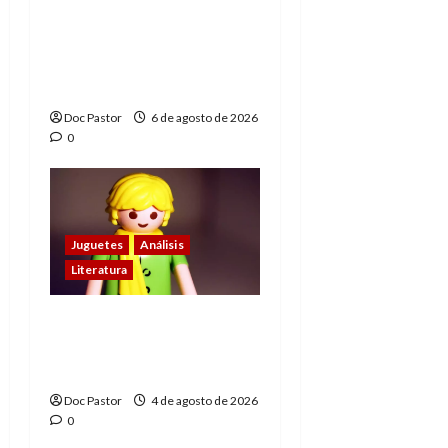
Hulk Hogan en
Playmobil: un
homenaje a una
leyenda de la WWE
Doc Pastor
6 de agosto de 2026
0
Juguetes
Análisis
Literatura
El principito de
Playmobil conquista
con su sencillez
Doc Pastor
4 de agosto de 2026
0