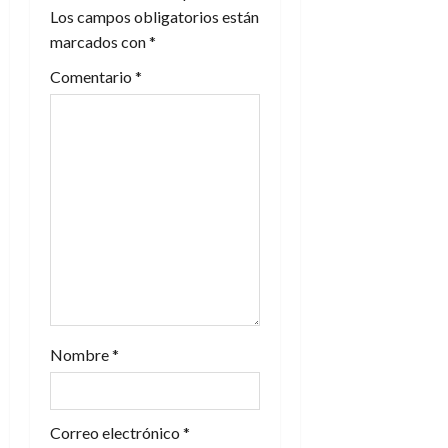
Los campos obligatorios están
ó
marcados con
*
n
Comentario
*
d
e
e
n
t
r
a
Nombre
*
d
Correo electrónico
*
a