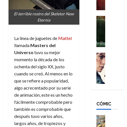
a
M
i
o
ñ
a
d
s
o
El terrible rostro del Skeletor New
n
e
H
Cine
s
Eternia
:
r
Cómic
o
d
Misceláne
B
-
m
e
V
r
M
b
l
La línea de juguetes de
Mattel
e
a
a
r
h
llamada
Masters del
n
n
n
e
é
Universo
tuvo su mejor
g
d
:
Cine
s
r
momento la década de los
a
Crítica
N
B
E
o
d
C
ochenta del siglo XX, justo
e
r
x
e
o
l
w
cuando se creó. Al menos en lo
a
t
q
r
e
D
n
que se refiere a popularidad,
r
u
e
a
a
d
a
e
algo acrecentado por su serie
s
n
y
N
o
n
de animación, este es un hecho
:
e
,
e
r
u
fácilmente comprobable pero
D
CÓMIC
r
m
w
d
n
también es comprobable que
o
:
e
D
i
c
o
después tuvo varios años,
R
j
a
Cine
n
a
m
e
Cómic
largos años, de tropiezos y
o
y
a
m