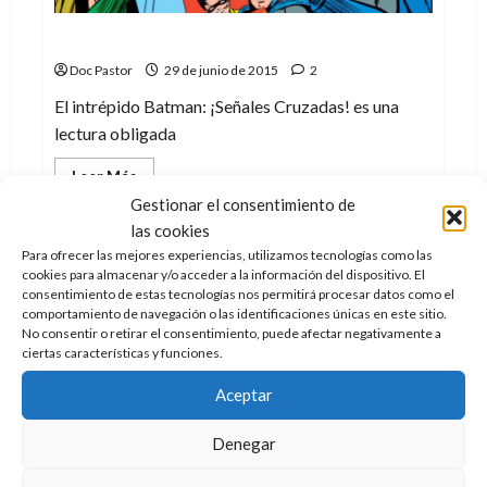
El intrépido Batman: ¡Señales Cruzadas!
Doc Pastor
29 de junio de 2015
2
El intrépido Batman: ¡Señales Cruzadas! es una
lectura obligada
Leer
Leer Más
más
Gestionar el consentimiento de
acerca
de
las cookies
El
intrépido
Para ofrecer las mejores experiencias, utilizamos tecnologías como las
Batman:
cookies para almacenar y/o acceder a la información del dispositivo. El
¡Señales
consentimiento de estas tecnologías nos permitirá procesar datos como el
Cruzadas!
comportamiento de navegación o las identificaciones únicas en este sitio.
No consentir o retirar el consentimiento, puede afectar negativamente a
ciertas características y funciones.
Aceptar
Cine
Series
Denegar
Del lado de los ángeles: una carta de