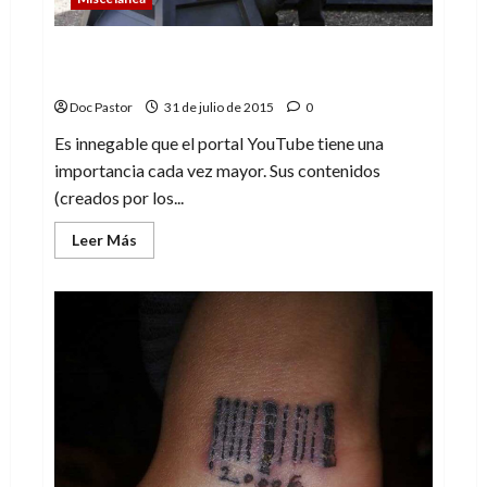
5 consejos para tener un canal en
YouTube
Doc Pastor
31 de julio de 2015
0
Es innegable que el portal YouTube tiene una
importancia cada vez mayor. Sus contenidos
(creados por los...
Leer
Leer Más
más
acerca
de
5
consejos
para
tener
un
canal
en
YouTube