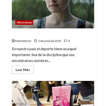
mucha
mala
uva
Miscelánea
¿Respeto de o hacia el deporte?
Marta Beren
5 de junio de 2015
0
En nuestro país el deporte tiene un papel
importante. Sea de la disciplina que sea
encontramos nombres...
Leer
Leer Más
más
acerca
de
¿Respeto
de
o
hacia
el
deporte?