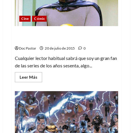
Cine
Cómic
Batman + the Green Hornet: solo apto
para fans
Doc Pastor
20 de julio de 2015
0
Cualquier lector habitual sabrá que soy un gran fan
de las series de los años sesenta, algo...
Leer
Leer Más
más
acerca
de
Batman
+
the
Green
Hornet:
solo
apto
para
fans