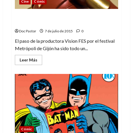
Cine
Cómic
Los artistas de Marvel se rinden ante el
Iron Man español
Doc Pastor
7 de julio de 2015
0
El paso de la productora Vision FES por el festival
Metrópoli de Gijón ha sido todo un...
Leer
Leer Más
más
acerca
de
Los
artistas
de
Marvel
se
rinden
ante
el
Iron
Man
español
Cómic