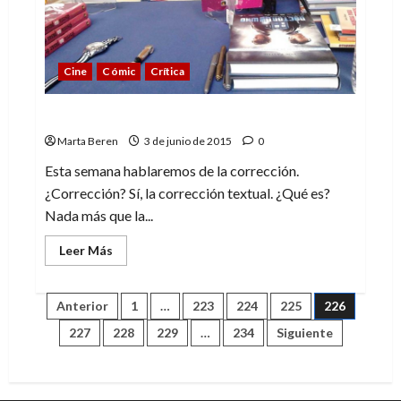
Cine
Cómic
Crítica
Entre catas y correcciones
Marta Beren
3 de junio de 2015
0
Esta semana hablaremos de la corrección.
¿Corrección? Sí, la corrección textual. ¿Qué es?
Nada más que la...
Leer
Leer Más
más
acerca
de
Entre
Paginación
Anterior
1
…
223
224
225
226
catas
y
227
228
229
…
234
Siguiente
correcciones
de
entradas