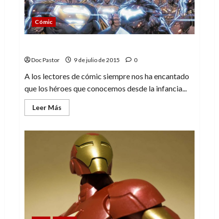
Cómic
El regreso del Multiverso
Doc Pastor
9 de julio de 2015
0
A los lectores de cómic siempre nos ha encantado
que los héroes que conocemos desde la infancia...
Leer
Leer Más
más
acerca
de
El
regreso
del
Multiverso