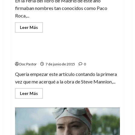
En la Feria del libro de Madrid de este año
firmaban nombres tan conocidos como Paco
Roca,...
Leer
Leer Más
más
Cómic
acerca
de
La
experiencia
The Bomb: chicas, nazis, zombies y mucha
de
mala uva
la
Feria
Doc Pastor
7 de junio de 2015
0
del
libro
de
Quería empezar este artículo contando la primera
Madrid
vez que me acerqué a la obra de Steve Mannion,...
Leer
Leer Más
más
acerca
de
The
Bomb:
chicas,
nazis,
zombies
y