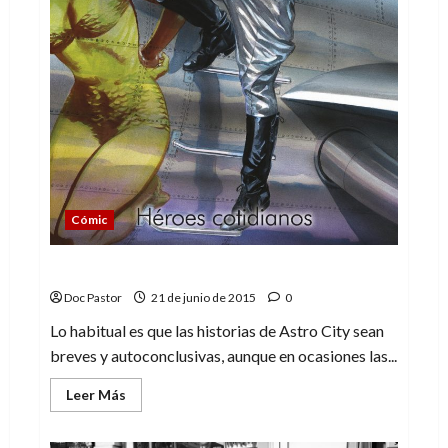
Cómic
Astro City: Confesión. Un Astro City atípico
Doc Pastor
21 de junio de 2015
0
Lo habitual es que las historias de Astro City sean
breves y autoconclusivas, aunque en ocasiones las...
Leer
Leer Más
más
acerca
de