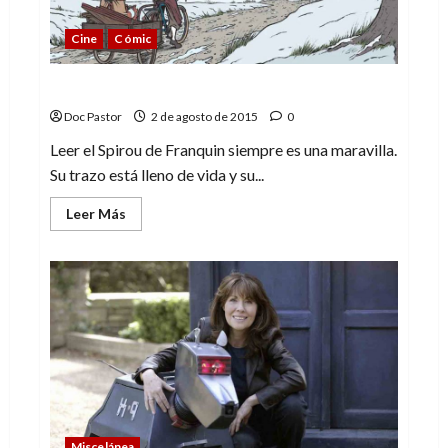
Cine
Cómic
La máscara: el Spirou de Franquin
Doc Pastor
2 de agosto de 2015
0
Leer el Spirou de Franquin siempre es una maravilla.
Su trazo está lleno de vida y su...
Leer
Leer Más
más
acerca
de
La
máscara:
el
Spirou
de
Franquin
Miscelánea