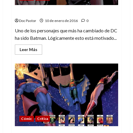
Convergencia: Batman (Flashpoint 1 de 2)
Doc Pastor
10 de enero de 2016
0
Uno de los personajes que más ha cambiado de DC
ha sido Batman. Lógicamente esto está motivado...
Leer
Leer Más
más
acerca
de
Convergencia:
Batman
(Flashpoint
1
de
2)
Cómic
Crítica