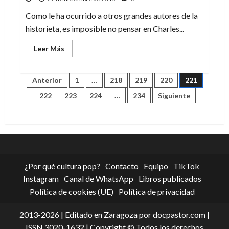
libro
que
es
Como le ha ocurrido a otros grandes autores de la
en
historieta, es imposible no pensar en Charles...
sí
mismo
un
Leer
Leer Más
tesoro
más
acerca
de
Charles
Paginación
Anterior
1
…
218
219
220
221
M.
Schulz,
222
223
224
…
234
Siguiente
el
de
padre
de
Snoopy
entradas
y
Peanuts
¿Por qué cultura pop?
Contacto
Equipo
TikTok
Instagram
Canal de WhatsApp
Libros publicados
Política de cookies (UE)
Política de privacidad
2013-2026 | Editado en Zaragoza por docpastor.com |
ISSN 3020-1632 | Copyright © Todos los derechos