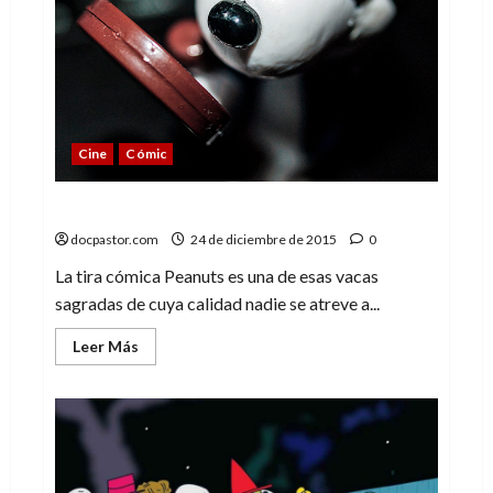
(y,
claro,
Snoopy)
Cine
Cómic
Por qué no me gusta «Peanuts»
docpastor.com
24 de diciembre de 2015
0
La tira cómica Peanuts es una de esas vacas
sagradas de cuya calidad nadie se atreve a...
Leer
Leer Más
más
acerca
de
Por
qué
no
me
gusta
«Peanuts»