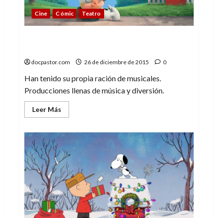
Cine
Cómic
Teatro
De Gordon a Poe: los musicales de Charlie
Brown
docpastor.com
26 de diciembre de 2015
0
Han tenido su propia ración de musicales.
Producciones llenas de música y diversión.
Leer
Leer Más
más
acerca
de
De
Gordon
a
Poe:
los
musicales
de
Charlie
Brown