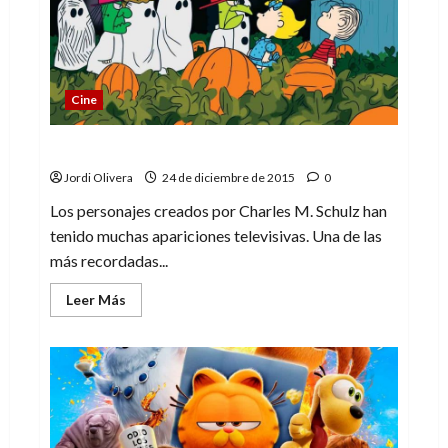
Cine
La llegada de la Gran Calabaza
Jordi Olivera
24 de diciembre de 2015
0
Los personajes creados por Charles M. Schulz han
tenido muchas apariciones televisivas. Una de las
más recordadas...
Leer
Leer Más
más
acerca
de
La
llegada
de
la
Gran
Calabaza