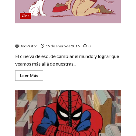
Cine
La chica danesa, la dura lucha por ser uno
mismo
Doc Pastor
15 de enero de 2016
0
El cine va de eso, de cambiar el mundo y lograr que
veamos más allá de nuestras...
Leer
Leer Más
más
acerca
de
La
chica
danesa,
la
dura
lucha
por
ser
uno
mismo