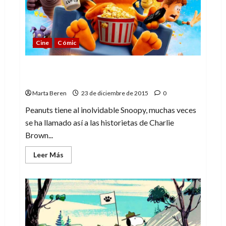
Cine
Cómic
Otros perros (o no) de viñeta más allá de
Snoopy
Marta Beren
23 de diciembre de 2015
0
Peanuts tiene al inolvidable Snoopy, muchas veces
se ha llamado así a las historietas de Charlie
Brown...
Leer
Leer Más
más
acerca
de
Otros
perros
(o
no)
de
viñeta
más