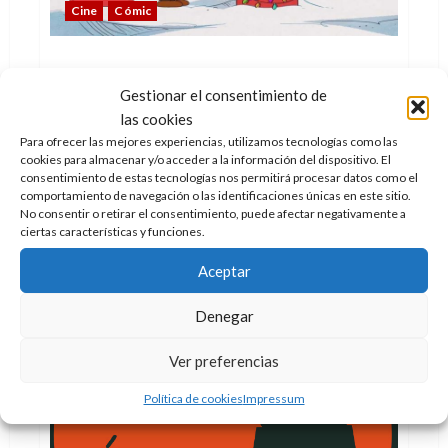
Cine
Cómic
Los hermanos de Snoopy
Doc Pastor
25 de diciembre de 2015
0
Gestionar el consentimiento de
las cookies
Sí, Snoopy tiene hermanos, ¿o acaso conocéis
Para ofrecer las mejores experiencias, utilizamos tecnologías como las
alguna camada con solo un miembro?
cookies para almacenar y/o acceder a la información del dispositivo. El
consentimiento de estas tecnologías nos permitirá procesar datos como el
Leer
Leer Más
comportamiento de navegación o las identificaciones únicas en este sitio.
más
acerca
No consentir o retirar el consentimiento, puede afectar negativamente a
de
ciertas características y funciones.
Los
hermanos
de
Aceptar
Snoopy
Denegar
Ver preferencias
Política de cookies
Impressum