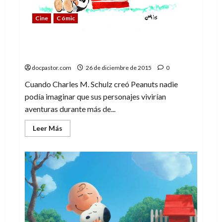
Cine
Cómic
Peanuts – Desde tu tazón de cereales al
espacio
docpastor.com
26 de diciembre de 2015
0
Cuando Charles M. Schulz creó Peanuts nadie
podía imaginar que sus personajes vivirían
aventuras durante más de...
Leer
Leer Más
más
acerca
de
Peanuts
–
Desde
tu
tazón
de
cereales
al
espacio