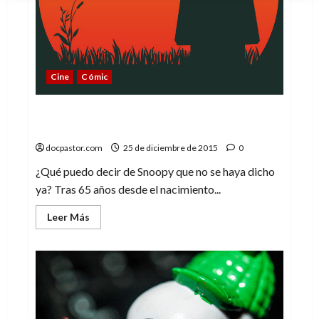
Cine
Cómic
El amor de Charles Schulz por Peanuts (y,
claro, Snoopy)
docpastor.com
25 de diciembre de 2015
0
¿Qué puedo decir de Snoopy que no se haya dicho
ya? Tras 65 años desde el nacimiento...
Leer
Leer Más
más
acerca
de
El
amor
de
Charles
Schulz
por
Peanuts