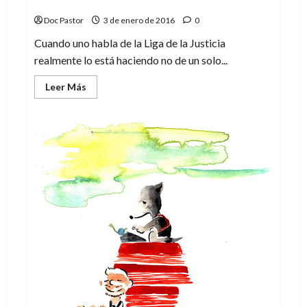
Convergencia: Liga de la Justicia
Doc Pastor
3 de enero de 2016
0
Cuando uno habla de la Liga de la Justicia
realmente lo está haciendo no de un solo...
Leer
Leer Más
más
acerca
de
Convergencia:
Liga
de
la
Justicia