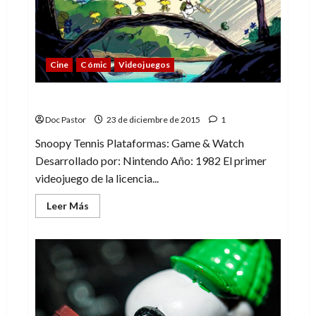
allá
de
Snoopy
Cine
Cómic
Videojuegos
Snoopy y los videojuegos
Doc Pastor
23 de diciembre de 2015
1
Snoopy Tennis Plataformas: Game & Watch
Desarrollado por: Nintendo Año: 1982 El primer
videojuego de la licencia...
Leer
Leer Más
más
acerca
de
Snoopy
y
los
videojuegos