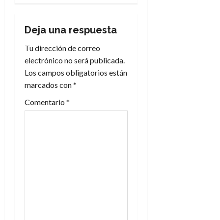
g
a
Deja una respuesta
c
Tu dirección de correo
electrónico no será publicada.
i
Los campos obligatorios están
marcados con
*
ó
Comentario
*
n
d
e
e
n
t