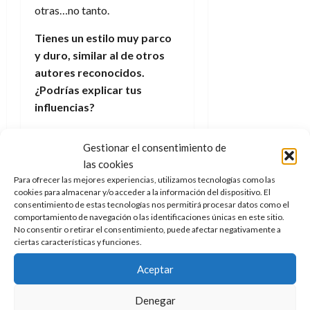
otras…no tanto.
Tienes un estilo muy parco
y duro, similar al de otros
autores reconocidos.
¿Podrías explicar tus
influencias?
Depende del tipo de libro
Gestionar el consentimiento de
hago caso a unas influencias u
las cookies
otras. Ahora mismo que estoy
Para ofrecer las mejores experiencias, utilizamos tecnologías como las
metido más en la novela de
cookies para almacenar y/o acceder a la información del dispositivo. El
aventuras, leo mucho Pérez
consentimiento de estas tecnologías nos permitirá procesar datos como el
comportamiento de navegación o las identificaciones únicas en este sitio.
Reverte y Herman Melville.
No consentir o retirar el consentimiento, puede afectar negativamente a
Recuerdo que una de mis
ciertas características y funciones.
mayores influencias mientras
Aceptar
escribía Cabeza de Ciervo fue
Jim Thompson.
Denegar