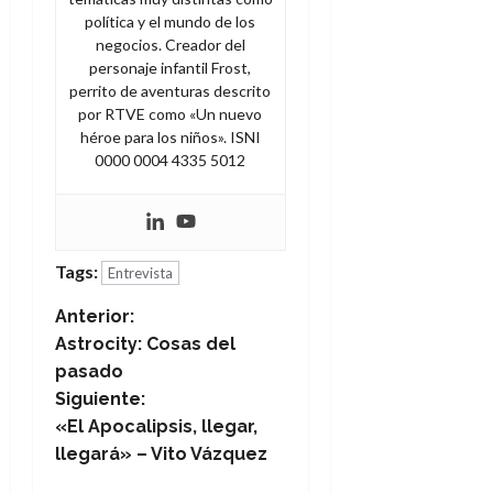
política y el mundo de los
negocios. Creador del
personaje infantil Frost,
perrito de aventuras descrito
por RTVE como «Un nuevo
héroe para los niños». ISNI
0000 0004 4335 5012
Tags:
Entrevista
N
Anterior:
Astrocity: Cosas del
a
pasado
Siguiente:
v
«El Apocalipsis, llegar,
e
llegará» – Vito Vázquez