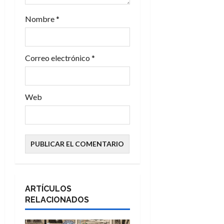
r
Nombre
*
a
d
Correo electrónico
*
a
s
Web
ARTÍCULOS
RELACIONADOS