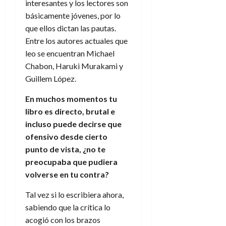
f
m
s
a
interesantes y los lectores son
2026
29
)
a
i
a
d
d
básicamente jóvenes, por lo
de
:
0
l
n
b
e
e
julio
que ellos dictan las pautas.
e
i
a
i
l
l
de
Entre los autores actuales que
l
p
l
l
a
2026
a
o
leo se encuentran Michael
s
d
i
l
W
0
r
i
Chabon, Haruki Murakami y
e
d
í
W
i
s
l
Guillem López.
a
n
E
g
y
M
d
e
e
s
En muchos momentos tu
u
c
a
6
n
u
libro es directo, brutal e
n
o
de
y
p
d
m
incluso puede decirse que
agosto
3
e
u
i
o
de
de
ofensivo desde cierto
l
n
a
2026
c
agosto
punto de vista, ¿no te
d
t
l
de
o
preocupaba que pudiera
0
e
o
2026
n
volverse en tu contra?
s
d
t
20
0
t
e
r
de
Tal vez si lo escribiera ahora,
i
n
julio
a
sabiendo que la crítica lo
n
o
de
c
o
acogió con los brazos
r
2026
u