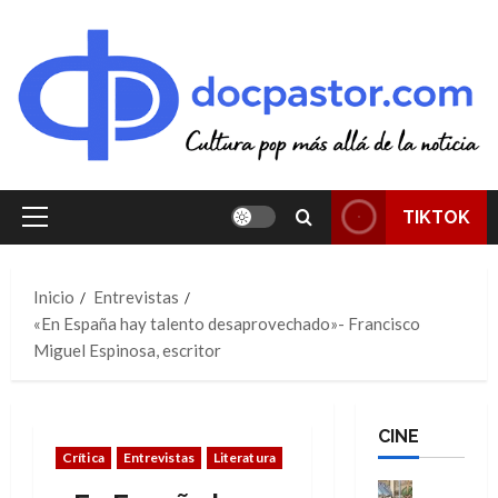
Saltar
al
contenido
TIKTOK
Menú
principal
Inicio
Entrevistas
«En España hay talento desaprovechado»- Francisco
Miguel Espinosa, escritor
CINE
Crítica
Entrevistas
Literatura
Cine