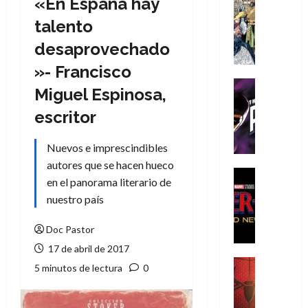
«En España hay
Cómic
Literatura
talento
A
desaprovechado
m
í
»- Francisco
m
Cine
Miguel Espinosa,
e
Cómic
g
T
escritor
u
h
s
e
Nuevos e imprescindibles
t
P
autores que se hacen hueco
a
h
Cine
en el panorama literario de
L
a
Cómic
nuestro país
Crítica
a
n
S
L
t
p
Doc Pastor
i
o
i
g
m
17 de abril de 2017
d
a
,
Cine
5 minutos de lectura
0
e
Crítica
d
9
r
S
e
0
-
p
l