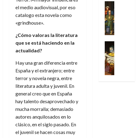
31
u
a
w
u
Análisis
c
julio
f
el medio audiovisual, por eso
de
l
s
Cómic
:
n
de
i
i
julio
catalogo esta novela como
Series
t
s
p
h
2026
p
c
de
X
«grindhouse».
u
o
r
o
ó
c
2026
0
-
r
:
i
m
a
i
¿Cómo valoras la literatura
M
0
a
e
m
e
l
ó
e
que se está haciendo en la
p
l
e
Series
n
D
n
n
Análisis
o
actualidad?
o
r
a
o
d
’
Cómic
p
p
a
j
c
e
X
9
Hay una gran diferencia entre
c
t
s
e
t
M
-
7
España y el extranjero; entre
o
i
i
a
o
a
M
(
n
m
m
terror y novela negra, entre
u
r
r
e
2
q
i
p
n
literatura adulta y juvenil. En
E
v
n
×
u
s
r
a
x
general creo que en España
e
’
4
i
m
e
l
t
l
hay talento desaprovechado y
9
)
s
o
s
e
r
mucha morralla; demasiado
7
:
t
y
i
y
a
30
(
autores anquilosados en lo
A
ó
l
o
e
ñ
de
2
p
clásico, en el siglo pasado. En
l
a
n
n
o
julio
×
o
a
a
el juvenil se hacen cosas muy
e
d
de
3
c