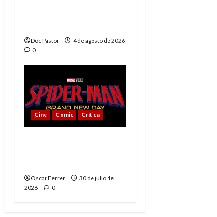
El principito de
Playmobil conquista
con su sencillez
Doc Pastor
4 de agosto de 2026
0
Cine
Cómic
Crítica
Spider-Man: Brand New
Day, mejor de lo
esperado
Oscar Ferrer
30 de julio de
2026
0