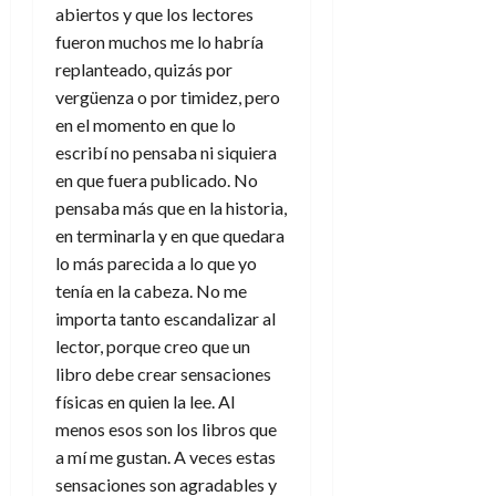
d
e
abiertos y que los lectores
l
0
e
t
fueron muchos me lo habría
t
A
o
u
replanteado, quizás por
p
r
r
vergüenza o por timidez, pero
o
n
a
en el momento en que lo
c
o
escribí no pensaba ni siquiera
a
9
en que fuera publicado. No
l
8
de
i
pensaba más que en la historia,
de
julio
p
julio
en terminarla y en que quedara
de
s
de
2026
lo más parecida a lo que yo
2026
i
tenía en la cabeza. No me
0
s
0
importa tanto escandalizar al
lector, porque creo que un
7
libro debe crear sensaciones
de
julio
físicas en quien la lee. Al
de
menos esos son los libros que
2026
a mí me gustan. A veces estas
0
sensaciones son agradables y