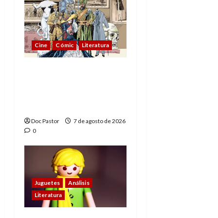
Cine
Cómic
Literatura
A mí me gusta La Liga
de los Hombres
Extraordinarios (parte
1)
Doc Pastor
7 de agosto de 2026
0
Juguetes
Análisis
Literatura