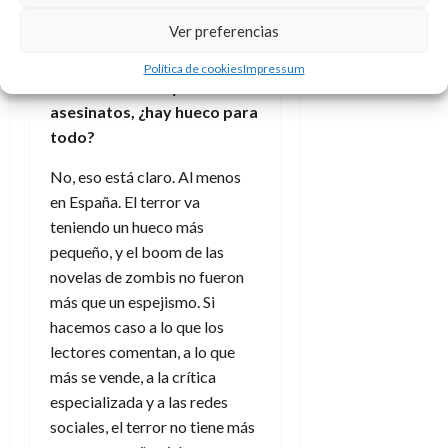
En un mundo que cada vez
Ver preferencias
pide más fantasía y ciencia
ficción tú escribiste un
Política de cookies
Impressum
relato de terror y
asesinatos, ¿hay hueco para
todo?
No, eso está claro. Al menos
en España. El terror va
teniendo un hueco más
pequeño, y el boom de las
novelas de zombis no fueron
más que un espejismo. Si
hacemos caso a lo que los
lectores comentan, a lo que
más se vende, a la crítica
especializada y a las redes
sociales, el terror no tiene más