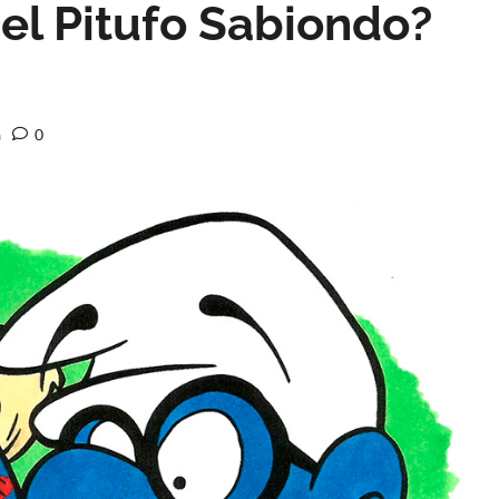
el Pitufo Sabiondo?
a
0