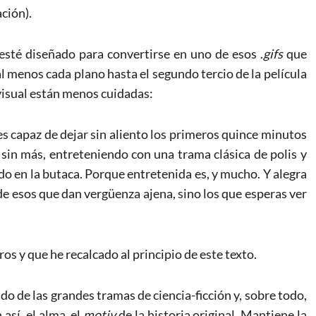
ción).
 esté diseñado para convertirse en uno de esos .
gifs
que
al menos cada plano hasta el segundo tercio de la película
visual están menos cuidadas:
 es capaz de dejar sin aliento los primeros quince minutos
ar sin más, entreteniendo con una trama clásica de polis y
o en la butaca. Porque entretenida es, y mucho. Y alegra
 de esos que dan vergüenza ajena, sino los que esperas ver
s y que he recalcado al principio de este texto.
do de las grandes tramas de ciencia-ficción y, sobre todo,
así, el alma, el
motiv
de la historia original. Mantiene la