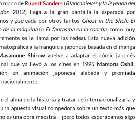
la mano de
Rupert Sanders
(
Blancanieves y la leyenda del
ador
, 2012) llega a la gran pantalla la esperada por
unos y
psé
-eada por otros tantos
Ghost in the Shell: El
a de la máquina
(o
El fantasma en la concha
, como muy
remente se le llama por las redes). Esta nueva adición
matográfica a la franquicia japonesa basada en el manga
asamune Shirow
vuelve a adaptar el cómic japonés
inal que ya llevó a los cines en 1995
Mamoru Oshii
:
sión en animación japonesa alabada y premiada
rnacionalmente.
el alma de la historia y tratar de internacionalizarla y
n una apuesta visual rompedora sobre un texto más que
o es una obra maestra – ¡pero todos esperábamos algo