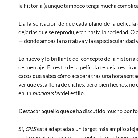
la historia (aunque tampoco tenga mucha complica
Da la sensación de que cada plano de la película
dejarías que se reprodujeran hasta la saciedad. O 
— donde ambas la narrativa y la espectacularidad 
Lo nuevo y lo brillante del concepto de la historia
de metraje. El resto de la película te deja respir
cacos que sabes cómo acabará tras una hora sentad
ver que está llena de clichés, pero bien hechos, no
en un
blockbuster
del estilo.
Destacar aquello que se ha discutido mucho por foro
Sí,
GitS
está adaptada a un target más amplio aleja
de la narrativa japonesa. La película mantiene, aun 