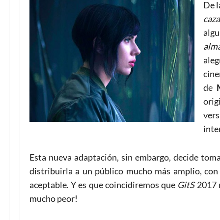
De 
caz
alg
alm
aleg
cine
de
M
orig
ver
inte
Esta nueva adaptación, sin embargo, decide tomar 
distribuirla a un público mucho más amplio, co
aceptable. Y es que coincidiremos que
GitS
2017 n
mucho peor!