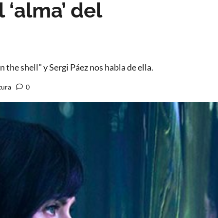
l ‘alma’ del
the shell" y Sergi Páez nos habla de ella.
tura
0