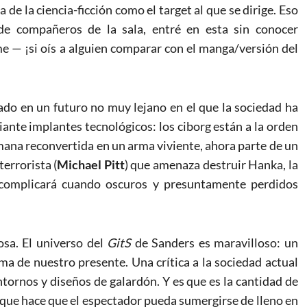
 de la ciencia-ficción como el target al que se dirige. Eso
 de compañeros de la sala, entré en esta sin conocer
e — ¡si oís a alguien comparar con el manga/versión del
uado en un futuro no muy lejano en el que la sociedad ha
nte implantes tecnológicos: los ciborg están a la orden
umana reconvertida en un arma viviente, ahora parte de un
errorista (
Michael Pitt
) que amenaza destruir Hanka, la
 complicará cuando oscuros y presuntamente perdidos
sa. El universo del
GitS
de Sanders es maravilloso: un
ema de nuestro presente. Una crítica a la sociedad actual
ntornos y diseños de galardón. Y es que es la cantidad de
o que hace que el espectador pueda sumergirse de lleno en