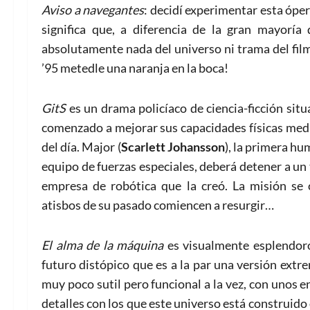
Aviso a navegantes
: decidí experimentar esta ópera
significa que, a diferencia de la gran mayoría
absolutamente nada del universo ni trama del film
’95 metedle una naranja en la boca!
GitS
es un drama policíaco de ciencia-ficción sit
comenzado a mejorar sus capacidades físicas media
del día. Major (
Scarlett Johansson
), la primera h
equipo de fuerzas especiales, deberá detener a un t
empresa de robótica que la creó. La misión se
atisbos de su pasado comiencen a resurgir…
El alma de la máquina
es visualmente esplendoro
futuro distópico que es a la par una versión extr
muy poco sutil pero funcional a la vez, con unos e
detalles con los que este universo está construid