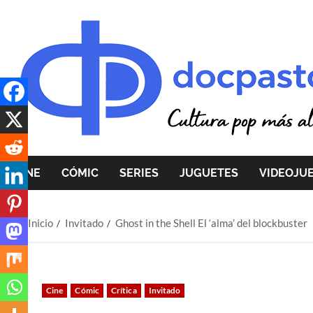
Saltar
al
contenido
CINE
CÓMIC
SERIES
JUGUETES
VIDEOJU
Inicio
Invitado
Ghost in the Shell El ‘alma’ del blockbuster
Cine
Cómic
Crítica
Invitado