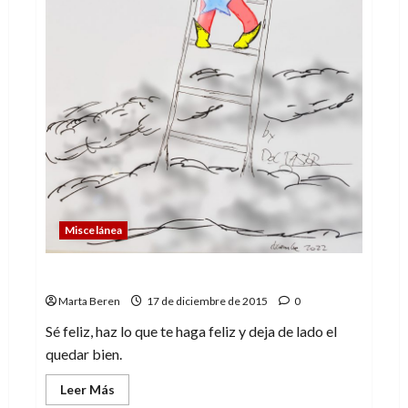
Miscelánea
¿Por qué regalamos en Navidad?
Marta Beren
17 de diciembre de 2015
0
Sé feliz, haz lo que te haga feliz y deja de lado el
quedar bien.
Leer
Leer Más
más