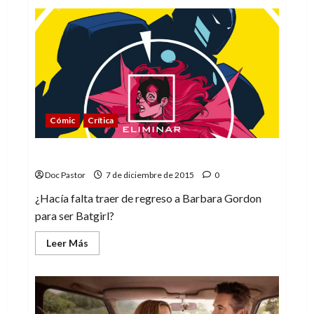
de
La
perfección
no
existe
Cómic
Crítica
Batgirl, la chica murciélago de Burnside
Doc Pastor
7 de diciembre de 2015
0
¿Hacía falta traer de regreso a Barbara Gordon
para ser Batgirl?
Leer
Leer Más
más
acerca
de
Batgirl,
la
chica
murciélago