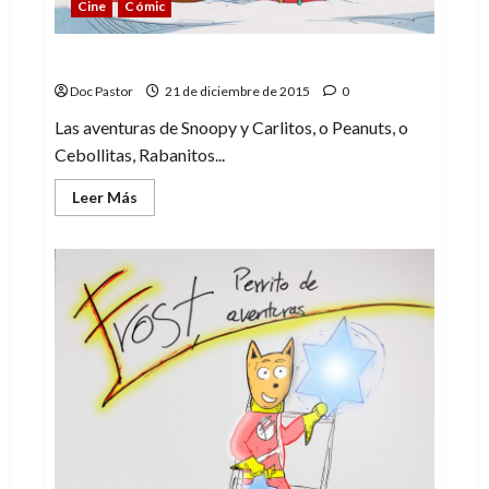
Cine
Cómic
¡Vivan Snoopy y Carlitos!
Doc Pastor
21 de diciembre de 2015
0
Las aventuras de Snoopy y Carlitos, o Peanuts, o
Cebollitas, Rabanitos...
Leer
Leer Más
más
acerca
de
¡Vivan
Snoopy
y
Carlitos!