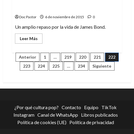
«007: James Bond, de espía a icono».
Libro ya a la venta
Doc Pastor
6 de noviembre de 2015
0
Un amplio repaso por la vida de James Bond.
Leer
Leer Más
más
acerca
de
«007:
Paginación
Anterior
1
…
219
220
221
222
James
Bond,
223
224
225
…
234
Siguiente
de
de
espía
a
icono».
entradas
Libro
ya
a
la
venta
¿Por qué cultura pop?
Contacto
Equipo
TikTok
Instagram
Canal de WhatsApp
Libros publicados
Política de cookies (UE)
Política de privacidad