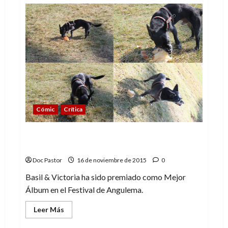
de
La
importancia
de
informarte
Cómic
Crítica
Basil & Victoria. Un cuento de hadas sin
hadas
Doc Pastor
16 de noviembre de 2015
0
Basil & Victoria ha sido premiado como Mejor
Álbum en el Festival de Angulema.
Leer
Leer Más
más
acerca