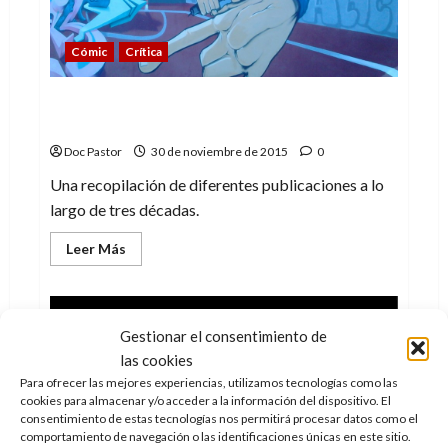
Cómic
Crítica
¡Háblame de amor!, en concreto del de
Robert y Aline Crumb
Doc Pastor
30 de noviembre de 2015
0
Una recopilación de diferentes publicaciones a lo
largo de tres décadas.
Leer
Leer Más
más
acerca
de
¡Háblame
de
amor!,
Gestionar el consentimiento de
en
las cookies
concreto
del
Para ofrecer las mejores experiencias, utilizamos tecnologías como las
de
cookies para almacenar y/o acceder a la información del dispositivo. El
Robert
y
consentimiento de estas tecnologías nos permitirá procesar datos como el
Aline
comportamiento de navegación o las identificaciones únicas en este sitio.
Crumb