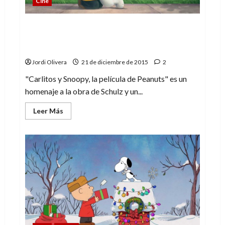
Cine
«Carlitos y Snoopy, la película de
Peanuts». Charles M. Schulz estaría
orgulloso
Jordi Olivera
21 de diciembre de 2015
2
"Carlitos y Snoopy, la película de Peanuts" es un
homenaje a la obra de Schulz y un...
Leer
Leer Más
más
acerca
de
«Carlitos
y
Snoopy,
la
película
de
Peanuts».
Charles
M.
Schulz
estaría
orgulloso