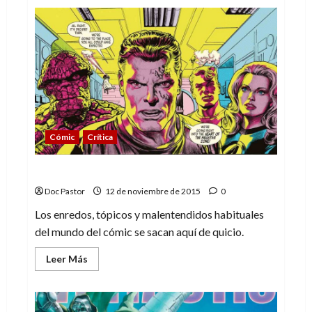
de
Basil
&
Victoria.
Un
cuento
de
hadas
sin
hadas
Cómic
Crítica
Quantum and Woody! Risas para todos
Doc Pastor
12 de noviembre de 2015
0
Los enredos, tópicos y malentendidos habituales
del mundo del cómic se sacan aquí de quicio.
Leer
Leer Más
más
acerca
de
Quantum
and