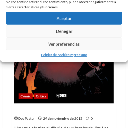
No consentir o retirar el consentimiento, puede afectar negativamente a
ciertas características y funciones.
Aceptar
Denegar
Ver preferencias
Política de cookies
Impressum
Cómic
Crítica
El Multiverso (7): Los Maestros
Doc Pastor
29 de noviembre de 2015
0
Hay que elogiar el dibujo de un inspirado Jim Lee.