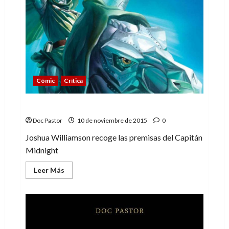
Woody!
Risas
para
todos
Cómic
Crítica
El regreso del Capitán Midnight
Doc Pastor
10 de noviembre de 2015
0
Joshua Williamson recoge las premisas del Capitán
Midnight
Leer
Leer Más
más
acerca
de
El
regreso
del
Capitán
Midnight