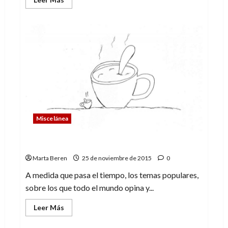
más
acerca
de
¡No
tema!
Bienvenido
al
Multiverso
Miscelánea
La importancia de informarte
Marta Beren
25 de noviembre de 2015
0
A medida que pasa el tiempo, los temas populares,
sobre los que todo el mundo opina y...
Leer
Leer Más
más
acerca