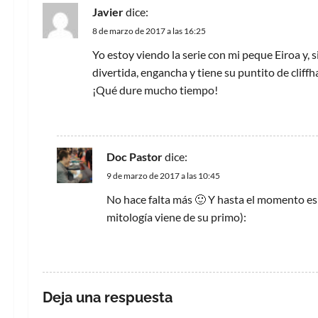
Javier
dice:
c
8 de marzo de 2017 a las 16:25
i
Yo estoy viendo la serie con mi peque Eiroa y, s
divertida, engancha y tiene su puntito de cliffh
ó
¡Qué dure mucho tiempo!
n
RESPONDER
d
Doc Pastor
dice:
e
9 de marzo de 2017 a las 10:45
e
No hace falta más 🙂 Y hasta el momento es 
mitología viene de su primo):
n
RESPONDER
t
r
Deja una respuesta