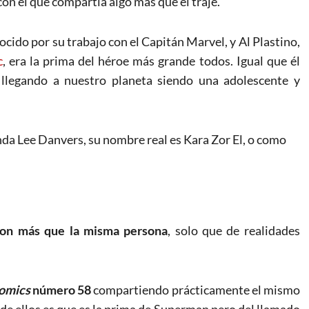
on el que compartía algo más que el traje.
nocido por su trabajo con el Capitán Marvel, y Al Plastino,
c
, era la prima del héroe más grande todos. Igual que él
 llegando a nuestro planeta siendo una adolescente y
nda Lee Danvers, su nombre real es Kara Zor El, o como
 son más que la misma persona
, solo que de realidades
Comics
número 58
compartiendo prácticamente el mismo
o de ellos es que es la prima de Superman pero del llamado