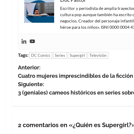
Escritor y periodista de amplia trayect
cultura pop aunque también ha escrito d
negocios. Creador del personaje infanti
héroe para los niños». ISNI 0000 0004 
Tags:
DC Comics
Series
Supergirl
Televisión
N
Anterior:
Cuatro mujeres imprescindibles de la ficción
a
Siguiente:
v
3 (geniales) cameos históricos en series sob
e
g
2 comentarios en «
¿Quién es Supergirl?
a