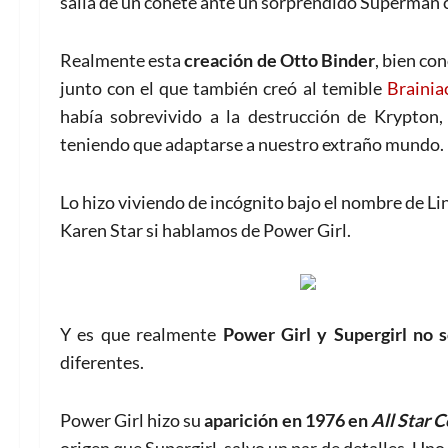
salía de un cohete ante un sorprendido Superman c
Realmente esta
creación de Otto Binder
, bien co
junto con el que también creó al temible
Brainia
había sobrevivido a la destrucción de Krypton,
teniendo que adaptarse a nuestro extraño mundo.
Lo hizo viviendo de incógnito bajo el nombre de Li
Karen Star si hablamos de Power Girl.
Y es que realmente
Power Girl y Supergirl no
diferentes.
Power Girl hizo su
aparición en 1976 en
All Star 
origen que Supergirl, salvo un par de detalles. Un