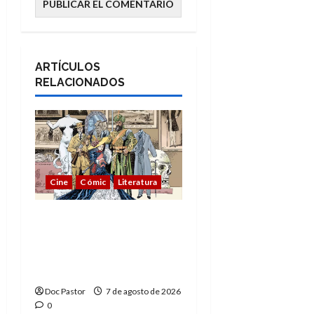
ARTÍCULOS
RELACIONADOS
Cine
Cómic
Literatura
A mí me gusta La Liga
de los Hombres
Extraordinarios (parte
1)
Doc Pastor
7 de agosto de 2026
0