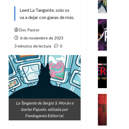
A
m
Leed La Tangente, solo os
í
va a dejar con ganas de más.
m
Cine
e
Cómic
Doc Pastor
g
T
6 de noviembre de 2023
u
h
s
e
3 minutos de lectura
0
t
P
a
h
Cine
L
a
Cómic
Crítica
a
n
S
L
t
p
i
o
i
g
m
d
a
,
Cine
e
Crítica
d
9
La Tangente de Sergio S. Morán e
r
S
e
0
Izarbe Pajuelo, editada por
-
p
l
a
Fandogamia Editorial.
M
i
o
ñ
a
d
s
o