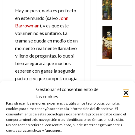
Series
t
s
p
h
2026
p
c
de
X
u
o
r
o
ó
Hay un pero, nada es perfecto
c
2026
0
-
r
:
i
m
a
i
en este mundo (salvo
John
M
0
a
e
m
e
l
ó
Barrowman
), y es que este
e
p
l
e
Series
n
D
n
volumen no es unitario. La
n
Análisis
o
o
r
a
o
d
’
Cómic
trama se queda en medio de un
p
p
a
j
c
e
X
9
c
momento realmente llamativo
t
s
e
t
M
-
7
o
i
i
y lleno de preguntas, lo que si
a
o
a
M
(
n
m
m
u
bien asegurará que muchos
r
r
e
2
q
i
p
n
E
v
esperen con ganas la segunda
n
×
u
s
r
a
x
e
parte creo que rompe la magia
’
4
i
m
e
l
t
l
y el total de la experiencia.
9
)
s
o
s
e
Gestionar el consentimiento de
r
7
:
Más teniendo en cuenta que es
t
y
i
y
a
las cookies
30
(
A
más que probable que
ó
l
o
e
ñ
Para ofrecer las mejores experiencias, utilizamos tecnologías como las
de
2
p
l
a
n
cualquiera que se adentre en el
n
cookies para almacenar y/o acceder a la información del dispositivo. El
o
julio
×
o
a
a
consentimiento de estas tecnologías nos permitirá procesar datos como el
e
d
primer volumen va a querer
de
3
c
comportamiento de navegación o las identificaciones únicas en este sitio.
f
m
s
a
2026
hacerse con el segundo sin
29
No consentir o retirar el consentimiento, puede afectar negativamente a
)
a
i
a
d
d
de
necesidad del cliffhanger (del
ciertas características y funciones.
:
0
l
n
b
e