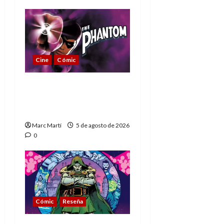
Cine
Cómic
The Phantom, 90 años
del héroe que nunca
muere
Marc Martí
5 de agosto de 2026
0
Cómic
Reseña