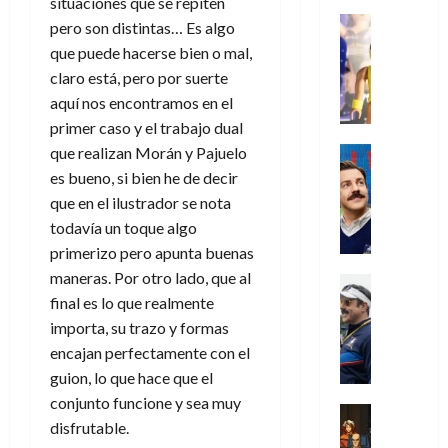
s
situaciones que se repiten
o
s
e
23
0
k
e
j
o
Juguetes
r
(
pero son distintas… Es algo
de
H
x
Análisis
o
c
v
p
que puede hacerse bien o mal,
julio
5
o
Series
p
r
u
i
a
de
de
claro está, pero por suerte
P
g
e
d
l
l
2026
r
agosto
aquí nos encontramos en el
l
a
r
e
t
l
t
de
a
0
n
primer caso y el trabajo dual
i
l
a
2026
a
e
y
e
m
que realizan Morán y Pajuelo
o
Series
s
n
1
0
m
n
Cine
e
e
d
es bueno, si bien he de decir
o
)
o
Misceláne
P
n
s
e
d
que en el ilustrador se nota
C
b
l
t
p
l
e
todavía un toque algo
7
u
i
a
o
e
a
M
de
primerizo pero apunta buenas
a
l
y
q
r
c
a
agosto
n
maneras. Por otro lado, que al
y
m
Crítica
u
a
i
de
r
d
W
Series
final es lo que realmente
o
e
d
e
2026
v
o
T
W
b
importa, su trazo y formas
a
o
n
e
l
0
e
E
i
n
c
encajan perfectamente con el
l
a
d
R
l
t
i
guion, lo que hace que el
30
c
L
a
:
i
a
de
conjunto funcione y sea muy
31
u
a
w
u
Análisis
c
julio
f
de
disfrutable.
l
s
Cómic
:
n
de
i
i
julio