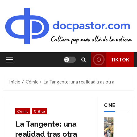
Saltar
al
contenido
TIKTOK
Menú
principal
Inicio
Cómic
La Tangente: una realidad tras otra
CINE
Cómic
Crítica
Cine
La Tangente: una
Cómic
Literatura
realidad tras otra