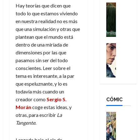
n
e
H
Cine
Hay teorías que dicen que
s
:
r
Cómic
o
d
todo lo que estamos viviendo
Misceláne
B
-
m
e
en nuestra realidad no es más
V
r
M
b
l
que una simulación y otras que
e
a
a
r
h
plantean que el mundo está
n
n
n
e
é
g
dentro de una miríada de
d
:
Cine
s
r
a
Crítica
N
dimensiones por las que
B
E
o
d
C
e
r
pasamos sin ser del todo
x
e
o
l
w
a
t
q
conscientes. Leer sobre el
r
e
D
n
r
u
tema es interesante, a la par
e
a
a
d
a
e
que espeluznante, y lo es
s
n
y
N
o
n
todavía más cuando un
:
e
,
e
r
u
D
creador como
Sergio S.
CÓMIC
r
m
w
d
n
o
:
Morán
coge estas ideas, y
e
D
i
c
o
R
j
a
Cine
otras, para escribir
La
n
a
m
e
Cómic
o
y
a
m
Tangente
.
s
Literatura
s
r
,
r
u
A
d
c
d
m
i
e
m
Lanzada bajo el ala de