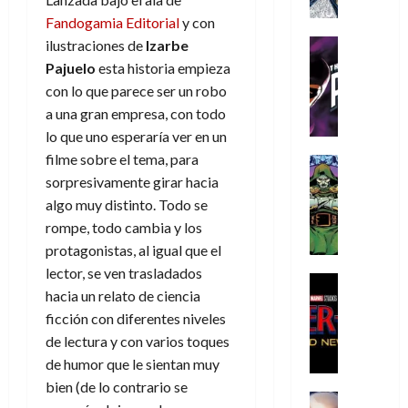
a
a
e
a
o
r
í
y
t
Fandogamia Editorial
y con
l
d
s
e
m
o
e
o
Cine
ilustraciones de
Izarbe
u
(
e
c
v
Cómic
e
r
Pajuelo
esta historia empieza
p
5
g
T
u
e
s
a
a
con lo que parece ser un robo
de
u
h
a
r
p
r
r
agosto
a una gran empresa, con todo
s
e
n
t
e
e
t
de
lo que uno esperaría ver en un
t
P
d
i
r
s
2026
e
filme sobre el tema, para
a
h
o
c
Cómic
a
u
1
0
L
a
Reseña
l
sorpresivamente girar hacia
a
d
n
)
L
a
n
a
l
algo muy distinto. Todo se
o
a
a
L
t
n
,
c
rompe, todo cambia y los
7
t
i
o
o
f
o
30
protagonistas, al igual que el
de
r
g
m
s
ó
m
de
agosto
lector, se ven trasladados
a
a
,
t
Cine
r
julio
p
de
hacia un relato de ciencia
g
Cómic
d
9
a
m
de
2026
l
Crítica
ficción con diferentes niveles
e
e
0
l
2026
u
e
S
0
d
l
a
de lectura y con varios toques
g
l
j
0
p
i
o
ñ
i
a
de humor que le sientan muy
a
i
a
s
o
a
r
a
bien (de lo contrario se
d
d
H
Cómic
s
d
e
v