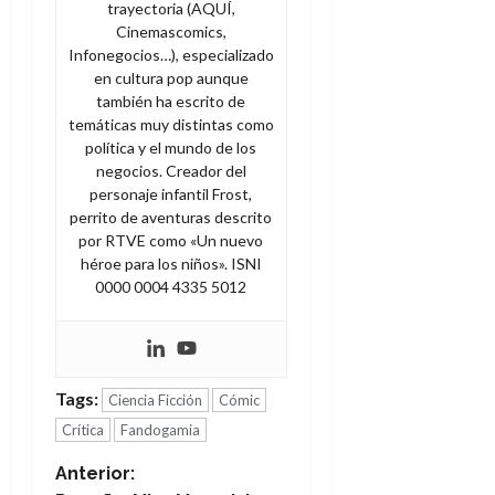
A
o
trayectoria (AQUÍ,
u
p
r
Cinemascomics,
r
o
Infonegocios…), especializado
n
a
c
en cultura pop aunque
o
también ha escrito de
a
9
temáticas muy distintas como
l
8
de
política y el mundo de los
i
de
julio
negocios. Creador del
p
julio
de
personaje infantil Frost,
s
de
2026
perrito de aventuras descrito
2026
i
0
por RTVE como «Un nuevo
s
0
héroe para los niños». ISNI
0000 0004 4335 5012
7
de
julio
de
2026
Tags:
Ciencia Ficción
Cómic
0
Crítica
Fandogamia
N
Anterior: