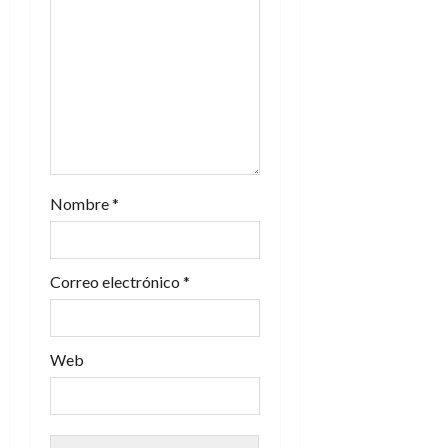
e
e
n
t
r
a
Nombre
*
d
Correo electrónico
*
a
s
Web