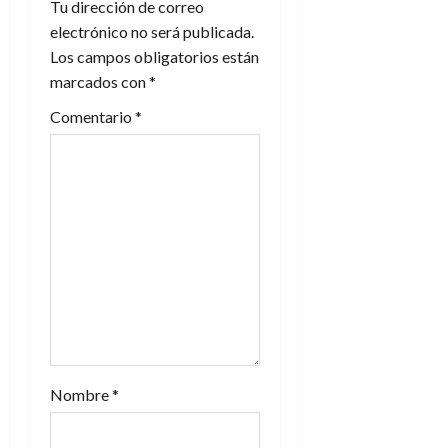
Tu dirección de correo
ó
electrónico no será publicada.
n
Los campos obligatorios están
marcados con
*
d
Comentario
*
e
e
n
t
r
a
d
Nombre
*
a