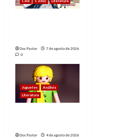
Cine
Cómic
Literatura
A mí me gusta La Liga
de los Hombres
Extraordinarios (parte
1)
Doc Pastor
7 de agosto de 2026
0
Juguetes
Análisis
Literatura
El principito de
Playmobil conquista
con su sencillez
Doc Pastor
4 de agosto de 2026