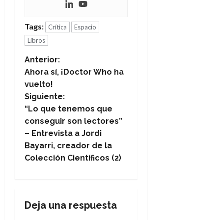
Tags:
Crítica
Espacio
Libros
N
Anterior:
Ahora sí, ¡Doctor Who ha
a
vuelto!
Siguiente:
v
“Lo que tenemos que
e
conseguir son lectores”
– Entrevista a Jordi
g
Bayarri, creador de la
Colección Científicos (2)
a
c
i
Deja una respuesta