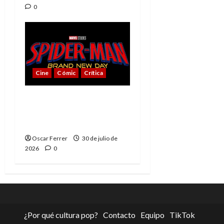
0
Cine
Cómic
Crítica
Spider-Man: Brand New
Day, mejor de lo
esperado
Oscar Ferrer
30 de julio de
2026
0
¿Por qué cultura pop?
Contacto
Equipo
TikTok