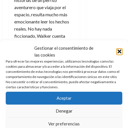
historias de un perrito
e
julio
e
i
a
i
l
l
de
aventurero que viaja por el
l
p
l
l
a
2026
a
espacio, resulta mucho más
o
s
d
i
l
W
emocionante leer los hechos
0
r
i
e
d
í
W
reales. No hay nada
i
s
l
a
n
E
g
y
ficcionado, Walker cuenta
M
d
e
e
s
todo según fue (o lo más
u
c
a
6
n
Gestionar el consentimiento de
u
n
o
aproximado, hay momentos y
de
y
p
las cookies
d
m
agosto
situaciones con relatos
3
e
u
Para ofrecer las mejores experiencias, utilizamos tecnologías como las
i
o
de
de
contradictorios y huecos
l
cookies para almacenar y/o acceder a la información del dispositivo. El
n
a
2026
c
agosto
imposibles de llenar) pero
consentimiento de estas tecnologías nos permitirá procesar datos como el
d
t
l
de
o
comportamiento de navegación o las identificaciones únicas en este sitio.
0
además lo hace de una forma
e
o
2026
n
No consentir o retirar el consentimiento, puede afectar negativamente a
s
apasionada, se nota en sus
d
ciertas características y funciones.
t
20
0
t
e
palabras y logra transmitirlo al
r
de
i
Aceptar
n
julio
a
que está al otro lado. Mientras
n
o
de
c
lees llegas a sufrir por los
o
Denegar
r
2026
u
cosmonautas y astronautas
a
d
e
l
0
partes iguales, te duelen las
e
t
Ver preferencias
t