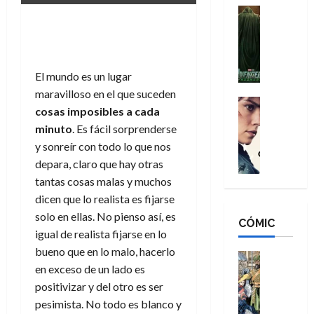
n
e
H
Cine
s
:
r
Cómic
o
d
Misceláne
B
-
m
e
V
r
M
b
l
e
a
a
r
h
El mundo es un lugar
n
n
n
e
é
maravilloso en el que suceden
g
d
:
Cine
s
r
cosas imposibles a cada
a
Crítica
N
B
E
o
minuto
. Es fácil sorprenderse
d
C
e
r
x
e
o
l
y sonreír con todo lo que nos
w
a
t
q
r
e
D
depara, claro que hay otras
n
r
u
e
a
a
d
tantas cosas malas y muchos
a
e
s
n
y
N
o
n
dicen que lo realista es fijarse
:
e
,
e
r
u
solo en ellas. No pienso así, es
D
CÓMIC
r
m
w
d
n
igual de realista fijarse en lo
o
:
e
D
i
c
bueno que en lo malo, hacerlo
o
R
j
a
Cine
n
a
m
en exceso de un lado es
e
Cómic
o
y
a
m
s
Literatura
s
positivizar y del otro es ser
r
,
r
u
A
d
c
d
m
pesimista. No todo es blanco y
i
e
m