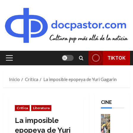
Saltar
al
contenido
TIKTOK
Menú
principal
Inicio
Crítica
La imposible epopeya de Yuri Gagarin
CINE
Crítica
Literatura
Cine
La imposible
Cómic
Literatura
epopeya de Yuri