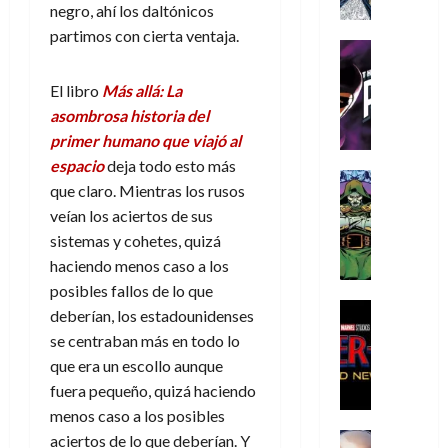
a
a
e
a
o
r
negro, ahí los daltónicos
í
y
t
l
d
s
e
partimos con cierta ventaja.
m
o
e
o
Cine
u
(
e
c
v
Cómic
e
r
p
5
g
T
u
e
El libro
Más allá: La
s
a
a
de
u
h
a
r
p
asombrosa historia del
r
r
agosto
s
e
n
t
e
e
primer humano que viajó al
t
de
t
P
d
i
r
s
2026
e
espacio
deja todo esto más
a
h
o
c
Cómic
a
u
1
que claro. Mientras los rusos
0
L
a
Reseña
l
a
d
n
)
veían los aciertos de sus
L
a
n
a
l
o
a
a
sistemas y cohetes, quizá
L
t
n
,
c
7
t
i
o
o
haciendo menos caso a los
f
o
30
de
r
g
m
s
ó
posibles fallos de lo que
m
de
agosto
a
a
,
t
Cine
r
julio
p
deberían, los estadounidenses
de
g
Cómic
d
9
a
m
de
2026
l
se centraban más en todo lo
Crítica
e
e
0
l
2026
u
e
que era un escollo aunque
S
0
d
l
a
g
l
j
0
p
fuera pequeño, quizá haciendo
i
o
ñ
i
a
a
i
menos caso a los posibles
a
s
o
a
r
a
d
d
H
Cómic
s
aciertos de lo que deberían. Y
d
e
v