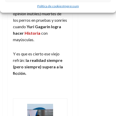
diferentes pruebas que les
A
o
u
Política de cookies
Impressum
p
hicieron, lloras con las (en mi
r
r
o
n
opinión inútiles) muertes de
a
c
o
los perros en pruebas y sonríes
a
cuando
Yuri Gagarin logra
9
l
8
de
hacer
Historia
con
i
de
julio
mayúsculas.
p
julio
de
s
de
2026
2026
i
Y es que es cierto ese viejo
0
s
refrán:
la realidad siempre
0
(pero siempre) supera a la
7
ficción.
de
julio
de
2026
0