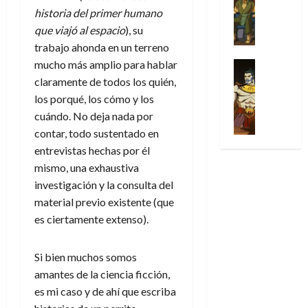
Series
t
s
p
h
2026
p
c
de
historia del primer humano
X
u
o
r
o
ó
c
2026
0
que viajó al espacio
), su
-
r
:
i
m
a
i
M
trabajo ahonda en un terreno
0
a
e
m
e
l
ó
e
p
mucho más amplio para hablar
l
e
Series
n
D
n
n
Análisis
o
o
r
claramente de todos los quién,
a
o
d
’
Cómic
p
p
a
j
los porqué, los cómo y los
c
e
X
9
c
t
s
e
t
M
cuándo. No deja nada por
-
7
o
i
i
a
o
a
contar, todo sustentado en
M
(
n
m
m
u
r
r
entrevistas hechas por él
e
2
q
i
p
n
E
v
n
×
mismo, una exhaustiva
u
s
r
a
x
e
’
4
investigación y la consulta del
i
m
e
l
t
l
9
)
s
o
s
material previo existente (que
e
r
7
:
t
y
i
y
es ciertamente extenso).
a
30
(
A
ó
l
o
e
ñ
de
2
p
l
a
n
n
o
julio
×
Si bien muchos somos
o
a
a
e
d
de
3
c
amantes de la ciencia ficción,
f
m
s
a
2026
29
)
a
i
es mi caso y de ahí que escriba
a
d
d
de
:
0
l
n
b
e