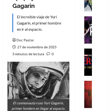
A
Gagarin
m
í
El increíble viaje de Yuri
m
Cine
e
Gagarin, el primer hombre
Cómic
g
T
en ir al espacio.
u
h
s
e
Doc Pastor
t
P
27 de noviembre de 2023
a
h
Cine
3 minutos de lectura
0
L
a
Cómic
Crítica
a
n
S
L
t
p
i
o
i
g
m
d
a
,
Cine
e
Crítica
d
9
r
S
e
0
-
p
l
a
El cosmonauta ruso Yuri Gagarin,
M
i
o
ñ
primer hombre en llegar al espacio.
a
d
s
o