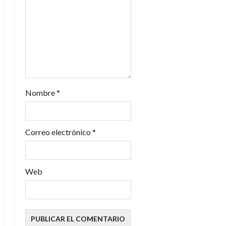
n
t
r
a
Nombre
*
d
a
Correo electrónico
*
s
Web