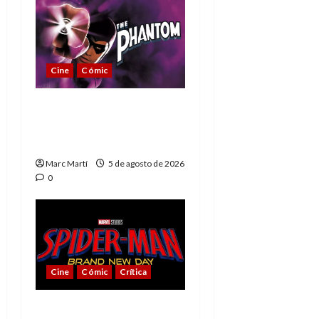
Cine
Cómic
The Phantom, 90 años
del héroe que nunca
muere
Marc Martí
5 de agosto de 2026
0
Cine
Cómic
Crítica
Spider-Man: Brand New