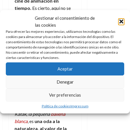
cine de animación en
e
t
t
tiempo.
Es cierto, aquí no se
A
o
u
p
cuenta con el presupuesto que
r
r
Gestionar el consentimiento de
o
n
puede tener un título de Pixar
a
las cookies
c
o
Animation Studios pero es que
Para ofrecer las mejores experiencias, utilizamos tecnologías como las
a
tampoco parece necesario,
cookies para almacenar y/o acceder a la información del dispositivo. El
9
l
consentimiento de estas tecnologías nos permitirá procesar datos como el
8
de
evita ser barroca para
i
comportamiento de navegación o las identificaciones únicas en este sitio.
de
julio
encubrir sus problemas
No consentir o retirar el consentimiento, puede afectar negativamente a
p
julio
de
ciertas características y funciones.
argumentales (justo lo
s
de
2026
2026
i
opuesto a lo que sucede en
Aceptar
0
s
Elemental) y todo lo que
0
aparece en pantalla sirve a la
Denegar
7
trama, a la emoción y al
de
sentimiento que trata de
Ver preferencias
julio
transmitir.
de
Política de cookies
Impressum
2026
Katak, la pequeña
ballena
0
blanca
, es
una oda a la
naturaleza, al valor de la