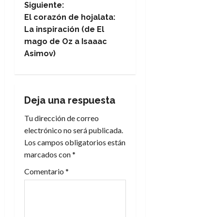
Siguiente:
v
El corazón de hojalata:
e
La inspiración (de El
mago de Oz a Isaaac
g
Asimov)
a
c
Deja una respuesta
i
Tu dirección de correo
electrónico no será publicada.
ó
Los campos obligatorios están
n
marcados con
*
Comentario
*
d
e
e