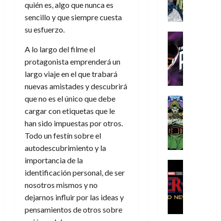
A
d
c
d
m
quién es, algo que nunca es
i
e
m
a
a
e
a
o
r
sencillo y que siempre cuesta
í
y
t
l
d
s
e
su esfuerzo.
m
o
e
o
Cine
u
(
e
c
v
Cómic
e
r
p
A lo largo del filme el
5
g
T
u
e
s
a
a
protagonista emprenderá un
de
u
h
a
r
p
r
r
agosto
largo viaje en el que trabará
s
e
n
t
e
e
t
de
nuevas amistades y descubrirá
t
P
d
i
r
s
2026
e
a
que no es el único que debe
h
o
c
Cómic
a
u
1
0
L
a
Reseña
l
a
cargar con etiquetas que le
d
n
)
L
a
n
a
l
o
han sido impuestas por otros.
a
a
L
t
n
,
c
Todo un festín sobre el
7
t
i
o
o
f
o
30
autodescubrimiento y la
de
r
g
m
s
ó
m
de
agosto
importancia de la
a
a
,
t
Cine
r
julio
p
de
identificación personal, de ser
g
Cómic
d
9
a
m
de
2026
l
Crítica
e
nosotros mismos y no
e
0
l
2026
u
e
S
0
d
l
a
g
dejarnos influir por las ideas y
l
j
0
p
i
o
ñ
i
a
pensamientos de otros sobre
a
i
a
s
o
a
r