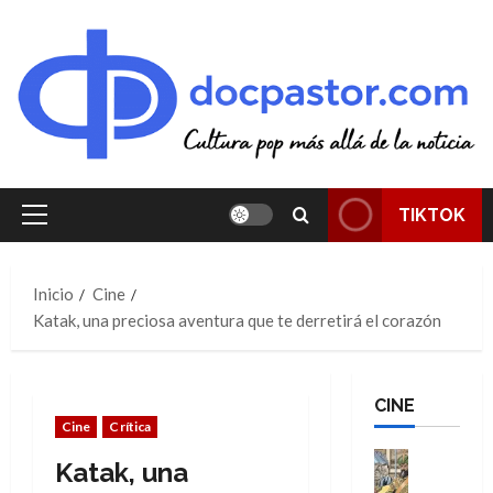
Saltar
al
contenido
TIKTOK
Menú
principal
Inicio
Cine
Katak, una preciosa aventura que te derretirá el corazón
CINE
Cine
Crítica
Cine
Katak, una
Cómic