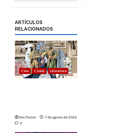
ARTÍCULOS
RELACIONADOS
Cine
Cómic
Literatura
A mí me gusta La Liga
de los Hombres
Extraordinarios (parte
1)
Doc Pastor
7 de agosto de 2026
0