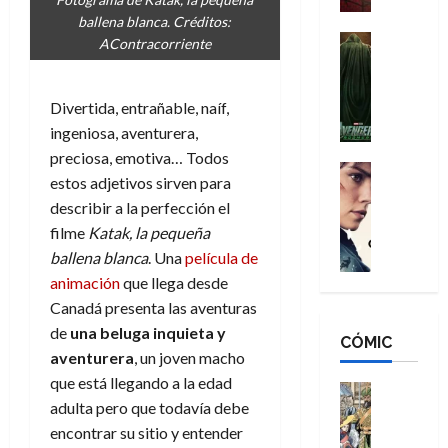
a
d
s
o
ballena blanca. Créditos:
n
e
H
Cine
s
AContracorriente
:
r
Cómic
o
d
Misceláne
B
-
m
e
V
r
M
b
Divertida, entrañable, naíf,
l
e
a
a
r
h
ingeniosa, aventurera,
n
n
n
e
é
preciosa, emotiva… Todos
g
d
:
Cine
s
r
estos adjetivos sirven para
a
Crítica
N
B
E
o
describir a la perfección el
d
C
e
r
x
e
o
l
filme
Katak, la pequeña
w
a
t
q
r
e
D
ballena blanca
. Una
película de
n
r
u
e
a
a
d
animación
que llega desde
a
e
s
n
y
N
o
n
Canadá presenta las aventuras
:
e
,
e
r
u
de
una beluga inquieta y
D
CÓMIC
r
m
w
d
n
aventurera
, un joven macho
o
:
e
D
i
c
que está llegando a la edad
o
R
j
a
Cine
n
a
m
adulta pero que todavía debe
e
Cómic
o
y
a
m
s
Literatura
s
encontrar su sitio y entender
r
,
r
u