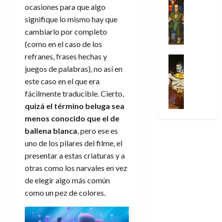
l
s
Cómic
:
n
ocasiones para que algo
de
i
i
julio
Series
t
s
p
h
2026
p
c
signifique lo mismo hay que
de
X
u
o
r
o
ó
c
2026
cambiarlo por completo
0
-
r
:
i
m
a
i
(como en el caso de los
M
0
a
e
m
e
l
ó
e
refranes, frases hechas y
p
l
e
Series
n
D
n
n
Análisis
juegos de palabras), no así en
o
o
r
a
o
d
’
Cómic
p
p
a
este caso en el que era
j
c
e
X
9
c
t
s
e
fácilmente traducible. Cierto,
t
M
-
7
o
i
i
a
o
quizá el término beluga sea
a
M
(
n
m
m
u
r
r
menos conocido que el de
e
2
q
i
p
n
E
v
ballena blanca
, pero ese es
n
×
u
s
r
a
x
e
’
uno de los pilares del filme, el
4
i
m
e
l
t
l
9
)
presentar a estas criaturas y a
s
o
s
e
r
7
:
t
y
otras como los narvales en vez
i
y
a
30
(
A
ó
l
o
e
de elegir algo más común
ñ
de
2
p
l
a
n
n
o
como un pez de colores.
julio
×
o
a
a
e
d
de
3
c
f
m
s
a
2026
29
)
a
i