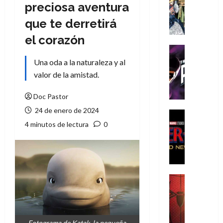
Literatura
preciosa aventura
A
que te derretirá
m
í
el corazón
m
Cine
e
Cómic
Una oda a la naturaleza y al
g
T
valor de la amistad.
u
h
s
e
Doc Pastor
t
P
24 de enero de 2024
a
h
Cine
L
a
Cómic
4 minutos de lectura
0
Crítica
a
n
S
L
t
p
i
o
i
g
m
d
a
,
Cine
e
Crítica
d
9
r
S
e
0
-
p
l
a
M
i
o
ñ
Fotograma de Katak, la pequeña