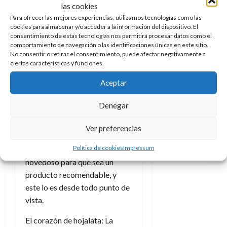
las cookies
relatos protagonizados por
Para ofrecer las mejores experiencias, utilizamos tecnologías como las
robots, seguramente el
cookies para almacenar y/o acceder a la información del dispositivo. El
recopilatorio Yo, robot sea el
consentimiento de estas tecnologías nos permitirá procesar datos como el
comportamiento de navegación o las identificaciones únicas en este sitio.
más conocido de todos,
No consentir o retirar el consentimiento, puede afectar negativamente a
aunque no es el único
ciertas características y funciones.
antecedente que hay en la
Aceptar
ficción. Desde los droides
de
Star Wars
a Terminator con la
Denegar
omnipresente Skynet o Not All
Robots. en el mundo del
Ver preferencias
cómic, entre otros tantos.
Política de cookies
Impressum
Pero no es preciso narrar algo
novedoso para que sea un
producto recomendable, y
este lo es desde todo punto de
vista.
El corazón de hojalata: La