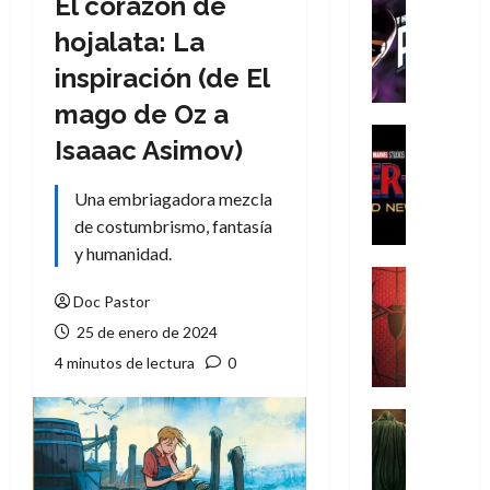
El corazón de
Cómic
T
hojalata: La
h
inspiración (de El
e
P
mago de Oz a
h
Cine
Isaaac Asimov)
a
Cómic
Crítica
n
Una embriagadora mezcla
S
t
p
de costumbrismo, fantasía
o
i
m
y humanidad.
d
,
Cine
e
Crítica
9
Doc Pastor
r
S
0
25 de enero de 2024
-
p
a
4 minutos de lectura
0
M
i
ñ
a
d
o
n
e
Cine
s
:
r
Cómic
d
Misceláne
B
-
e
V
r
M