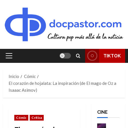
Saltar
al
contenido
TIKTOK
Menú
principal
Inicio
Cómic
El corazón de hojalata: La inspiración (de El mago de Oz a
Isaaac Asimov)
CINE
Cómic
Crítica
Cine