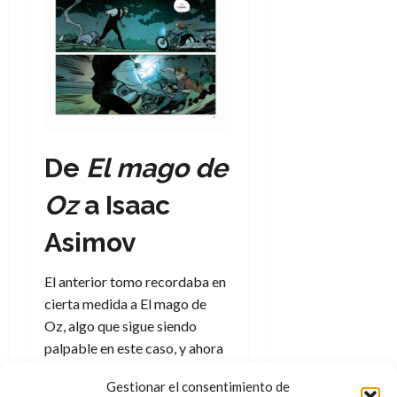
d
e
l
0
e
t
t
A
o
u
p
r
r
o
n
a
c
o
a
9
l
8
de
De
El mago de
i
de
julio
p
julio
de
Oz
a Isaac
s
de
2026
2026
i
Asimov
0
s
0
El anterior tomo recordaba en
7
de
cierta medida a El mago de
julio
Oz, algo que sigue siendo
de
palpable en este caso, y ahora
2026
resulta imposible no pensar en
0
Gestionar el consentimiento de
Isaac Asimov
y sus diferentes