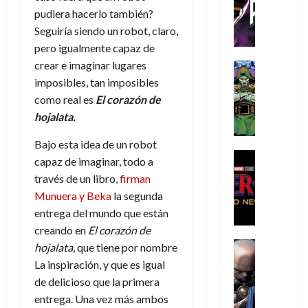
C
T
u
e
s
a
de
pudiera hacerlo también?
h
h
a
r
p
r
agosto
Seguiría siendo un robot, claro,
r
e
n
t
e
e
de
pero igualmente capaz de
i
P
d
i
r
s
2026
s
h
crear e imaginar lugares
o
c
Cómic
a
u
0
t
a
Reseña
l
a
imposibles, tan imposibles
d
n
L
o
n
a
l
o
a
como real es
El corazón de
a
p
t
n
,
c
hojalata.
t
h
o
o
f
o
30
r
e
m
s
ó
Bajo esta idea de un robot
m
de
a
r
,
t
Cine
r
julio
p
capaz de imaginar, todo a
g
Cómic
N
9
a
m
de
l
través de un libro,
firman
Crítica
e
o
0
l
2026
u
e
Munuera y Beka
la segunda
S
d
l
a
g
l
j
0
p
entrega del mundo que están
i
a
ñ
i
a
a
i
a
creando en
El corazón de
n
o
a
r
a
d
d
Cómic
,
s
d
hojalata
, que tiene por nombre
e
v
e
Reseña
e
u
d
e
p
La inspiración, y que es igual
e
r
E
l
n
e
j
e
n
de delicioso que la primera
-
l
D
a
l
a
t
t
entrega. Una vez más ambos
M
V
o
e
h
d