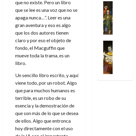
que no existe. Pero un libro
u
a
w
t
u
Análisis
D
n
l
s
Cómic
que se lee es una voz que no se
:
a
n
o
d
Series
t
s
p
l
h
apaga nunca…”. Leer es una
c
e
X
u
o
r
g
o
gran aventura y eso es algo
t
M
-
r
:
i
i
m
o
que los dos autores tienen
a
M
a
e
m
a
e
r
r
claro y por eso el objeto de
e
p
l
e
Series
d
n
E
v
fondo, el Macguffin que
n
Análisis
o
o
r
e
a
x
e
’
Cómic
mueve toda la trama, es un
p
p
a
j
j
t
l
X
9
c
libro.
t
s
a
e
r
-
7
o
i
i
d
a
a
30
M
(
Un sencillo libro escrito, y aquí
n
m
m
e
u
ñ
de
e
2
viene todo, por un robot. Algo
q
i
p
e
n
o
julio
n
×
u
s
r
que para muchos humanos es
m
a
de
’
4
i
m
e
o
l
terrible, es un robo de su
2026
29
9
)
s
o
s
c
e
esencia y la demostración de
de
7
:
0
t
y
i
i
y
julio
que son más de lo que se desea
(
A
ó
l
o
o
e
de
de ellos. Algo que entronca
2
p
l
a
n
n
n
2026
×
hoy directamente con el uso
o
a
a
e
a
d
3
0
c
de la IA con el importante