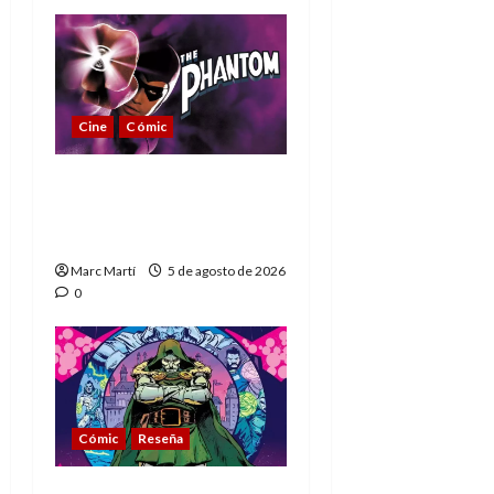
Cine
Cómic
The Phantom, 90 años
del héroe que nunca
muere
Marc Martí
5 de agosto de 2026
0
Cómic
Reseña