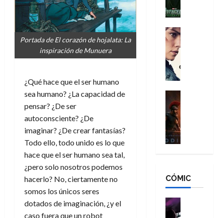
l
e
a
a
h
n
n
n
é
g
d
:
Cine
r
a
Portada de El corazón de hojalata: La
Crítica
N
B
o
d
C
inspiración de Munuera
e
r
e
o
l
w
a
q
r
e
D
n
u
¿Qué hace que el ser humano
e
a
a
d
e
s
n
sea humano? ¿La capacidad de
y
Cine
N
n
:
e
Crítica
,
pensar? ¿De ser
e
u
L
D
r
m
w
autoconsciente? ¿De
n
a
o
:
e
D
c
imaginar? ¿De crear fantasías?
O
o
R
j
a
a
Todo ello, todo unido es lo que
d
m
e
o
y
m
hace que el ser humano sea tal,
i
s
s
r
,
u
¿pero solo nosotros podemos
s
d
c
d
m
e
CÓMIC
e
a
hacerlo? No, ciertamente no
a
e
a
r
a
y
t
somos los únicos seres
l
d
e
d
o
e
o
Cine
u
dotados de imaginación, ¿y el
e
c
v
Cómic
e
r
caso fuera que un robot
5