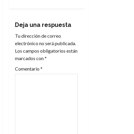
a
c
i
Deja una respuesta
Tu dirección de correo
ó
electrónico no será publicada.
n
Los campos obligatorios están
marcados con
*
d
Comentario
*
e
e
n
t
r