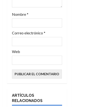
a
d
Nombre
*
a
s
Correo electrónico
*
Web
ARTÍCULOS
RELACIONADOS