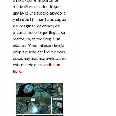
f
m
s
r
a
)
a
i
a
matiz diferenciador de que
d
d
:
l
n
b
e
e
una IA es una superplagiadora
27
e
i
a
i
l
l
de
y
el robot firmante es capaz
l
p
l
l
a
a
julio
de imaginar
, de crear y de
o
s
d
i
l
de
W
plasmar aquello que llega a su
r
i
e
2026
d
í
W
i
mente. Es, en toda regla, un
s
l
a
n
E
0
g
y
escritor. Y por mi experiencia
M
d
e
e
s
u
propia puedo decir que pocas
c
a
6
n
u
n
o
cosas hay más maravillosas en
de
y
p
d
m
agosto
este mundo que
escribir un
3
e
u
i
o
de
de
libro
.
l
n
a
2026
c
agosto
d
t
l
de
o
0
e
o
2026
n
s
d
t
20
0
t
e
r
de
i
n
julio
a
n
o
de
c
o
r
2026
u