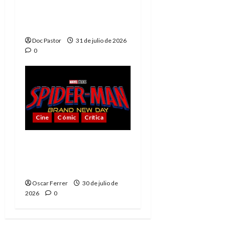
La tragedia del Doctor
Muerte, el mejor
villano de Marvel
Doc Pastor
31 de julio de 2026
0
Cine
Cómic
Crítica
Spider-Man: Brand New
Day, mejor de lo
esperado
Oscar Ferrer
30 de julio de
2026
0