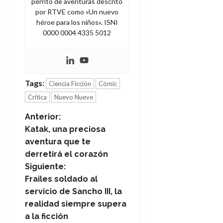
perrito de aventuras descrito
por RTVE como «Un nuevo
héroe para los niños». ISNI
0000 0004 4335 5012
Tags:
Ciencia Ficción
Cómic
Crítica
Nuevo Nueve
N
Anterior:
Katak, una preciosa
a
aventura que te
derretirá el corazón
v
Siguiente:
e
Frailes soldado al
servicio de Sancho III, la
g
realidad siempre supera
a la ficción