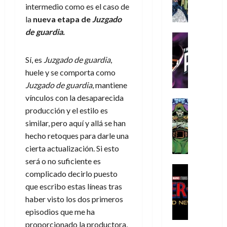
A
d
c
d
m
i
e
intermedio como es el caso de
m
a
a
e
a
o
r
la
nueva etapa de
Juzgado
í
y
t
l
d
s
e
de guardia.
m
o
e
o
Cine
u
(
e
c
v
Cómic
e
r
p
5
g
T
u
e
s
Sí, es
Juzgado de guardia
,
a
a
de
u
h
a
r
p
r
huele y se comporta como
r
agosto
s
e
n
t
e
e
t
de
Juzgado de guardia
, mantiene
t
P
d
i
r
s
2026
e
vínculos con la desaparecida
a
h
o
c
Cómic
a
u
1
producción y el estilo es
0
L
a
Reseña
l
a
d
n
)
L
similar, pero aquí y allá se han
a
n
a
l
o
a
a
L
t
n
hecho retoques para darle una
,
c
7
t
i
o
o
f
cierta actualización. Si esto
o
30
de
r
g
m
s
ó
m
será o no suficiente es
de
agosto
a
a
,
t
Cine
r
julio
p
de
complicado decirlo puesto
g
Cómic
d
9
a
m
de
2026
l
que escribo estas líneas tras
Crítica
e
e
0
l
2026
u
e
S
haber visto los dos primeros
0
d
l
a
g
l
j
0
p
episodios que me ha
i
o
ñ
i
a
a
i
a
s
o
proporcionado la productora,
a
r