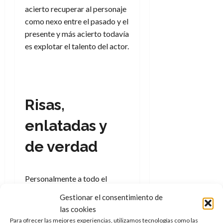
a
d
d
de
:
0
l
acierto recuperar al personaje
n
b
e
e
julio
e
i
como nexo entre el pasado y el
a
i
l
l
de
l
p
l
l
a
presente y más acierto todavía
2026
a
o
s
d
i
l
W
es explotar el talento del actor.
0
r
i
e
d
í
W
i
s
l
a
n
E
g
y
M
d
e
e
s
u
c
a
6
n
u
n
o
Risas,
de
y
p
d
m
agosto
3
e
u
i
o
de
enlatadas y
de
l
n
a
2026
c
agosto
d
t
l
de
o
de verdad
0
e
o
2026
n
s
d
t
20
0
t
e
r
de
Personalmente a todo el
i
n
julio
a
producto le encuentro un fallo
n
o
de
Gestionar el consentimiento de
c
y son las innecesarias risas
o
r
2026
u
las cookies
d
enlatadas. Sí, es verdad que en
e
l
Para ofrecer las mejores experiencias, utilizamos tecnologías como las
0