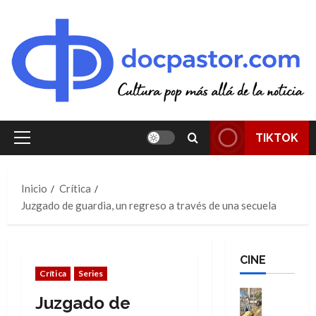
Saltar
al
contenido
TIKTOK
Menú
principal
Inicio
Crítica
Juzgado de guardia, un regreso a través de una secuela
CINE
Crítica
Series
Cine
Juzgado de
Cómic