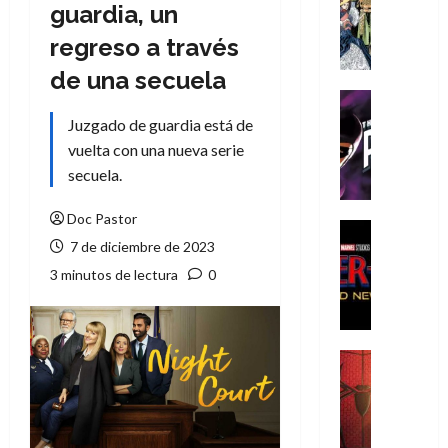
Literatura
guardia, un
A
regreso a través
m
í
de una secuela
m
Cine
e
Cómic
Juzgado de guardia está de
g
T
vuelta con una nueva serie
u
h
secuela.
s
e
t
P
Doc Pastor
a
h
Cine
7 de diciembre de 2023
L
a
Cómic
Crítica
a
n
3 minutos de lectura
0
S
L
t
p
i
o
i
g
m
d
a
,
Cine
e
Crítica
d
9
r
S
e
0
-
p
l
a
M
i
o
ñ