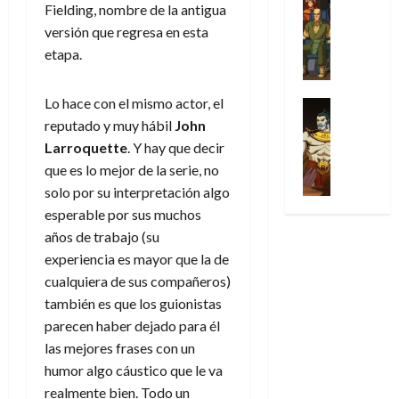
l
s
Cómic
:
Fielding, nombre de la antigua
n
de
i
i
julio
Series
t
s
p
h
2026
versión que regresa en esta
p
c
de
X
u
o
r
o
ó
c
etapa.
2026
0
-
r
:
i
m
a
i
M
0
a
e
m
e
l
ó
e
Lo hace con el mismo actor, el
p
l
e
Series
n
D
n
n
Análisis
o
o
reputado y muy hábil
John
r
a
o
d
’
Cómic
p
p
a
j
Larroquette
. Y hay que decir
c
e
X
9
c
t
s
e
t
que es lo mejor de la serie, no
M
-
7
o
i
i
a
o
a
solo por su interpretación algo
M
(
n
m
m
u
r
r
esperable por sus muchos
e
2
q
i
p
n
E
v
n
años de trabajo (su
×
u
s
r
a
x
e
’
4
experiencia es mayor que la de
i
m
e
l
t
l
9
)
s
cualquiera de sus compañeros)
o
s
e
r
7
:
t
y
i
también es que los guionistas
y
a
30
(
A
ó
l
o
e
parecen haber dejado para él
ñ
de
2
p
l
a
n
n
o
las mejores frases con un
julio
×
o
a
a
e
d
de
humor algo cáustico que le va
3
c
f
m
s
a
2026
29
realmente bien. Todo un
)
a
i