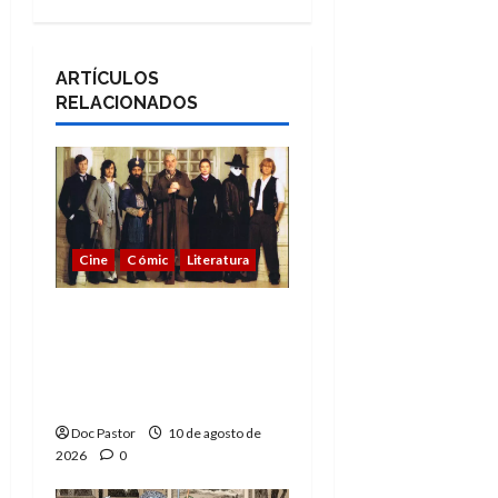
ARTÍCULOS
RELACIONADOS
Cine
Cómic
Literatura
A mí me gusta La Liga
de los Hombres
Extraordinarios (parte
2)
Doc Pastor
10 de agosto de
2026
0