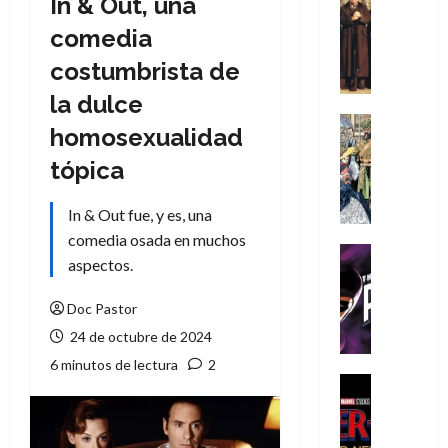
In & Out, una
Cómic
Literatura
comedia
A
costumbrista de
m
í
la dulce
m
Cine
homosexualidad
e
Cómic
g
Literatura
tópica
A
u
m
s
In & Out fue, y es, una
í
t
comedia osada en muchos
m
a
Cine
aspectos.
e
L
Cómic
g
T
a
Doc Pastor
u
h
L
s
e
24 de octubre de 2024
i
t
P
g
6 minutos de lectura
2
a
h
a
Cine
L
a
Cómic
d
Crítica
a
n
e
S
L
t
l