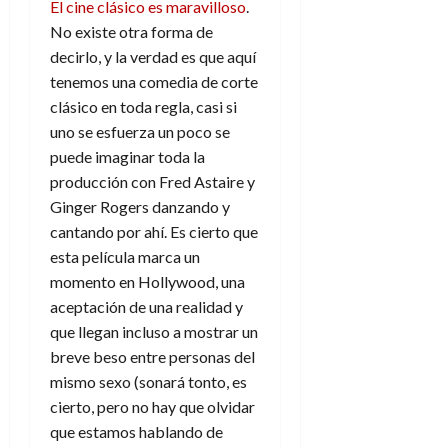
El cine clásico es maravilloso
.
d
e
l
0
e
No existe otra forma de
t
t
A
o
decirlo, y la verdad es que aquí
u
p
r
tenemos una comedia de corte
r
o
n
a
clásico en toda regla, casi si
c
o
uno se esfuerza un poco se
a
9
puede imaginar toda la
l
8
de
producción con Fred Astaire y
i
de
julio
Ginger Rogers danzando y
p
julio
de
s
de
cantando por ahí. Es cierto que
2026
2026
i
esta película marca un
0
s
momento en Hollywood, una
0
aceptación de una realidad y
7
que llegan incluso a mostrar un
de
breve beso entre personas del
julio
mismo sexo (sonará tonto, es
de
2026
cierto, pero no hay que olvidar
que estamos hablando de
0