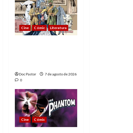
Cine
Cómic
Literatura
A mí me gusta La Liga
de los Hombres
Extraordinarios (parte
1)
Doc Pastor
7 de agosto de 2026
0
Cine
Cómic