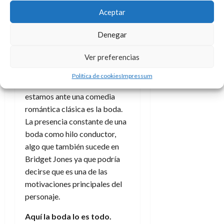
Dillon (además dejando de
Aceptar
lado la presión social de estar
delgada, y siendo ella mismo
Denegar
de nuevo al topar con alguien
Ver preferencias
que la quiere según es), todo
esto sucede pero el punto que
Política de cookies
Impressum
más evidente hace ver que
estamos ante una comedia
romántica clásica es la boda.
La presencia constante de una
boda como hilo conductor,
algo que también sucede en
Bridget Jones ya que podría
decirse que es una de las
motivaciones principales del
personaje.
Aquí la boda lo es todo.