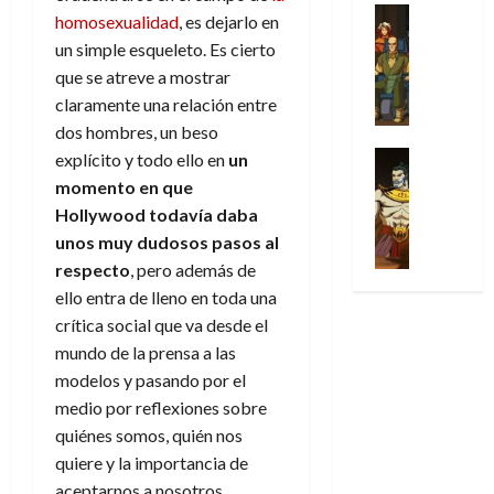
u
a
w
u
Análisis
a
i
homosexualidad
, es dejarlo en
de
r
l
s
Cómic
:
n
d
e
2026
v
un simple esqueleto. Es cierto
Series
t
s
p
h
o
n
e
que se atreve a mostrar
X
0
u
o
r
o
c
l
-
claramente una relación entre
r
:
i
m
i
30
M
a
dos hombres, un beso
e
m
e
a
de
31
e
p
l
e
Series
explícito y todo ello en
un
n
julio
f
de
n
Análisis
o
o
r
a
de
momento en que
i
julio
’
Cómic
p
p
a
2026
j
c
Hollywood todavía daba
de
X
9
c
t
s
e
c
2026
unos muy dudosos pasos al
0
-
7
o
i
i
a
i
respecto
, pero además de
M
(
0
n
m
m
u
ó
e
2
ello entra de lleno en toda una
q
i
p
n
n
n
×
crítica social que va desde el
u
s
r
a
d
’
4
i
m
e
mundo de la prensa a las
l
e
9
)
s
o
s
e
modelos y pasando por el
M
7
:
t
y
i
y
a
medio por reflexiones sobre
(
A
ó
l
o
e
r
quiénes somos, quién nos
2
p
l
a
n
n
v
quiere y la importancia de
×
o
a
a
e
d
e
3
aceptarnos a nosotros
c