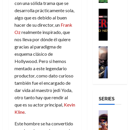
o
30
de
con una sólida trama que se
r
g
m
s
s
m
de
agosto
desarrolla prácticamente sola,
a
a
,
t
H
Cine
julio
p
de
g
Cómic
d
9
algo que es debido al buen
a
o
de
2026
l
Crítica
e
e
0
l
m
2026
hacer de su director, un
Frank
e
S
0
d
l
a
g
b
j
Oz
realmente inspirado, que
0
p
i
o
ñ
i
r
a
nos lleva por dónde él quiere
i
a
s
o
a
e
a
gracias al paradigma de
d
d
H
Cómic
s
d
s
v
e
esquema clásico de
Reseña
e
o
d
e
E
e
r
E
Hollywood. Pero si hemos
l
m
e
j
x
n
-
l
D
b
mentado a este legendario
l
a
t
t
M
V
o
r
h
d
r
productor, como dato curioso
u
a
i
c
e
é
e
a
también fue el encargado de
r
n
g
t
s
r
e
o
a
dar vida al maestro jedi Yoda,
:
i
o
E
o
m
r
otro tanto hay que rendir al
B
SERIES
l
r
x
e
o
d
29
que es su actor principal,
Kevin
r
a
M
t
q
c
i
de
a
n
Kline
.
u
r
Juguetes
u
i
n
julio
n
t
Análisis
e
a
e
o
a
de
Este hombre se ha convertido
d
Series
e
r
o
n
n
r
2026
H