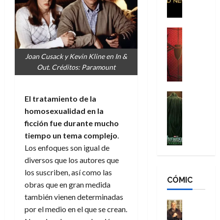
p
i
o
o
i
g
m
s
d
a
,
H
Cine
e
Crítica
d
9
o
r
S
e
0
m
Joan Cusack y Kevin Kline en In &
-
p
l
a
b
Out. Créditos: Paramount
M
i
o
ñ
r
a
d
s
o
e
n
e
H
Cine
s
s
El tratamiento de la
:
r
Cómic
o
d
E
homosexualidad en la
Misceláne
B
-
m
e
x
ficción fue durante mucho
V
r
M
b
l
t
e
tiempo un tema complejo
.
a
a
r
h
r
n
Los enfoques son igual de
n
n
e
é
a
g
d
:
diversos que los autores que
s
r
o
a
N
B
E
o
los suscriben, así como las
r
d
CÓMIC
e
r
x
e
d
obras que en gran medida
o
w
a
t
q
i
también vienen determinadas
r
D
n
r
Cine
u
n
por el medio en el que se crean.
e
a
d
Cómic
a
e
a