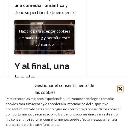
una comedia romántica
y
tiene su pertinente buen cierre.
Haz clic para aceptar cookies
de marketing y permitir este
contenido
Y al final, una
boda
Gestionar el consentimiento de
Ya no es solo que
Kevin Kline
las cookies
encuentre al amor de su
Para ofrecer las mejores experiencias, utilizamos tecnologías como las
cookies para almacenar y/o acceder a la información del dispositivo. El
vida en Tom Selleck
(¿quién
consentimiento de estas tecnologías nos permitirá procesar datos como el
no lo haría?), o que la Emily de
comportamiento de navegación o las identificaciones únicas en este sitio.
Joan Cusack se enamore del
No consentir o retirar el consentimiento, puede afectar negativamente a
ciertas características y funciones.
Cameron Drake de Matt