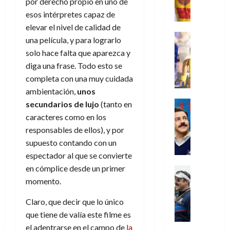
N
y
por derecho propio en uno de
t
r
u
a
i
u
0
e
l
esos intérpretes capaz de
e
d
n
r
o
l
w
a
,
i
c
elevar el nivel de calidad de
s
k
D
s
Juguetes
e
n
a
(
una película, y para lograrlo
27
H
a
j
Análisis
l
a
m
p
de
solo hace falta que aparezca y
o
Series
y
o
m
r
u
a
julio
diga una frase. Todo esto se
P
g
,
y
e
i
de
e
r
l
completa con una muy cuidada
a
m
a
2026
j
o
r
t
a
n
e
ambientación,
unos
s
o
s
e
e
0
y
e
j
o
Series
secundarios de lujo
(tanto en
r
(
2
m
n
Cine
o
c
v
p
caracteres como en los
)
5
o
Misceláne
P
r
u
i
a
responsables de ellos), y por
de
C
b
l
d
l
l
r
agosto
supuesto contando con un
10
u
i
a
e
t
l
t
de
de
espectador al que se convierte
a
l
y
l
a
2026
a
e
agosto
n
y
en cómplice desde un primer
m
o
Crítica
s
n
1
de
0
d
W
Series
o
momento.
e
d
2026
o
)
o
T
W
b
s
e
d
l
0
e
Claro, que decir que lo único
E
i
p
l
e
7
a
d
R
l
que tiene de valía este filme es
e
a
M
de
c
L
a
:
r
c
el adentrarse en el campo de
la
a
agosto