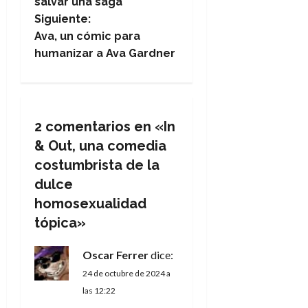
salvar una saga
v
Siguiente:
e
Ava, un cómic para
humanizar a Ava Gardner
g
a
c
2 comentarios en «
In
& Out, una comedia
i
costumbrista de la
ó
dulce
homosexualidad
n
tópica
»
d
Oscar Ferrer
dice:
e
24 de octubre de 2024 a
las 12:22
e