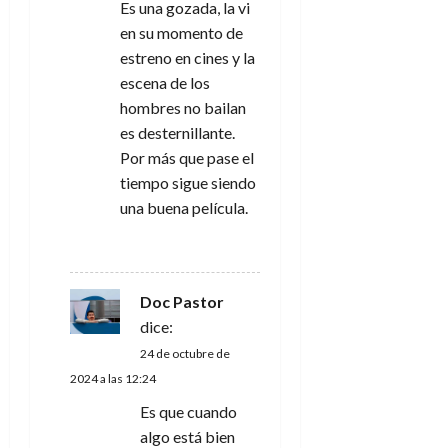
Es una gozada, la vi
n
en su momento de
estreno en cines y la
t
escena de los
hombres no bailan
r
es desternillante.
a
Por más que pase el
tiempo sigue siendo
d
una buena película.
a
RESPONDER
s
Doc Pastor
dice:
24 de octubre de
2024 a las 12:24
Es que cuando
algo está bien