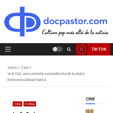
Saltar
al
contenido
TIKTOK
Menú
principal
Inicio
Cine
In & Out, una comedia costumbrista de la dulce
homosexualidad tópica
CINE
Cine
Crítica
Cine