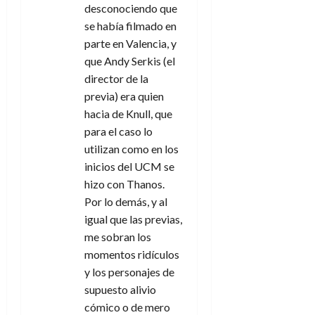
desconociendo que
n
se había filmado en
parte en Valencia, y
t
que Andy Serkis (el
director de la
r
previa) era quien
a
hacia de Knull, que
para el caso lo
d
utilizan como en los
inicios del UCM se
a
hizo con Thanos.
s
Por lo demás, y al
igual que las previas,
me sobran los
momentos ridículos
y los personajes de
supuesto alivio
cómico o de mero