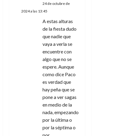
24 de octubre de
2024 a las 13:45
A estas alturas
de la fiesta dudo
que nadie que
vaya a verla se
encuentre con
algo que no se
espere. Aunque
como dice Paco
es verdad que
hay peña que se
pone a ver sagas
en medio de la
nada, empezando
por la última o
por la séptima o
por…