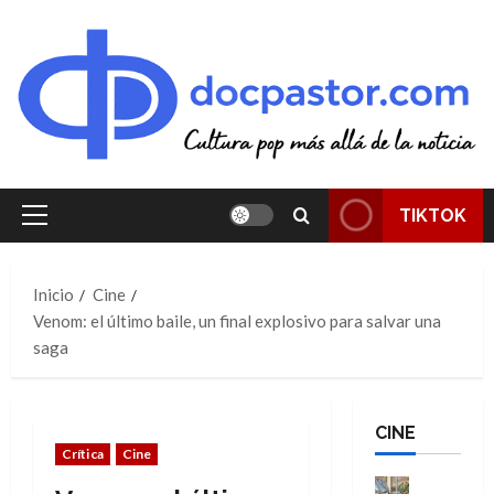
Saltar
al
contenido
TIKTOK
Menú
principal
Inicio
Cine
Venom: el último baile, un final explosivo para salvar una
saga
CINE
Crítica
Cine
Cine