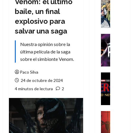
Venom: el último
Cómic
Literatura
baile, un final
A
explosivo para
m
í
salvar una saga
m
Cine
e
Cómic
Nuestra opinión sobre la
g
T
última película de la saga
u
h
sobre el simbionte Venom.
s
e
t
P
Paco Silva
a
h
Cine
24 de octubre de 2024
L
a
Cómic
Crítica
a
n
4 minutos de lectura
2
S
L
t
p
i
o
i
g
m
d
a
,
Cine
e
Crítica
d
9
r
S
e
0
-
p
l