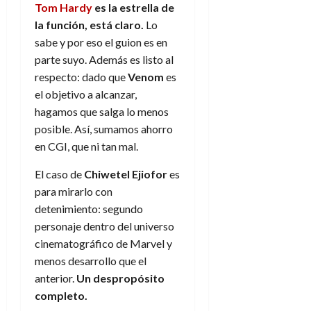
d
Tom Hardy
es la estrella de
e
l
0
e
t
la función, está claro.
Lo
t
A
o
u
sabe y por eso el guion es en
p
r
r
parte suyo. Además es listo al
o
n
a
respecto: dado que
Venom
es
c
o
el objetivo a alcanzar,
a
9
hagamos que salga lo menos
l
8
de
i
posible. Así, sumamos ahorro
de
julio
p
julio
en CGI, que ni tan mal.
de
s
de
2026
2026
El caso de
Chiwetel Ejiofor
es
i
0
s
para mirarlo con
0
detenimiento: segundo
7
personaje dentro del universo
de
cinematográfico de Marvel y
julio
menos desarrollo que el
de
anterior.
Un despropósito
2026
completo.
0