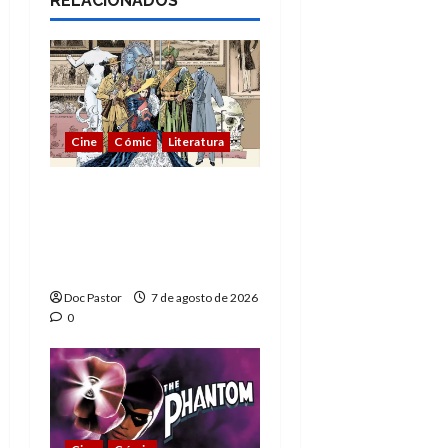
RELACIONADOS
Cine
Cómic
Literatura
A mí me gusta La Liga
de los Hombres
Extraordinarios (parte
1)
Doc Pastor
7 de agosto de 2026
0