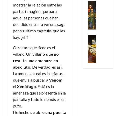
31
u
a
w
u
Análisis
c
julio
f
mostrar la relación entre las
de
l
s
Cómic
:
n
de
i
i
partes (imagino que para
julio
Series
t
s
p
h
2026
p
c
de
aquellas personas que han
X
u
o
r
o
ó
c
2026
0
-
decidido entrar a ver una saga
r
:
i
m
a
i
M
0
por su último capítulo, que las
a
e
m
e
l
ó
e
p
l
e
Series
hay, ¿eh?)
n
D
n
n
Análisis
o
o
r
a
o
d
’
Cómic
Otra tara que tiene es el
p
p
a
j
c
e
X
9
c
t
villano.
Un villano que no
s
e
t
M
-
7
o
i
i
a
resulta una amenaza en
o
a
M
(
n
m
m
u
r
absoluto.
De verdad, es así.
r
e
2
q
i
p
n
E
v
La amenaza real es la criatura
n
×
u
s
r
a
x
e
que envía a buscar a
Venom
:
’
4
i
m
e
l
t
l
9
el
Xenófago
. Está es la
)
s
o
s
e
r
7
:
amenaza que se presenta en la
t
y
i
y
a
30
(
A
ó
pantalla y todo lo demás es un
l
o
e
ñ
de
2
p
l
a
n
pufo.
n
o
julio
×
o
a
a
e
d
De hecho
se abre una puerta
de
3
c