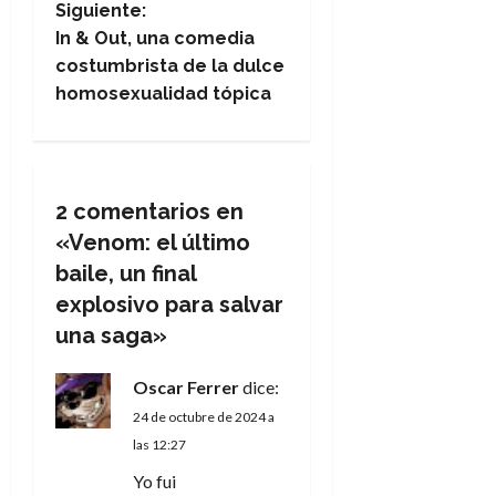
Siguiente:
v
In & Out, una comedia
e
costumbrista de la dulce
homosexualidad tópica
g
a
c
2 comentarios en
«
Venom: el último
i
baile, un final
ó
explosivo para salvar
una saga
»
n
Oscar Ferrer
dice:
d
24 de octubre de 2024 a
e
las 12:27
Yo fui
e