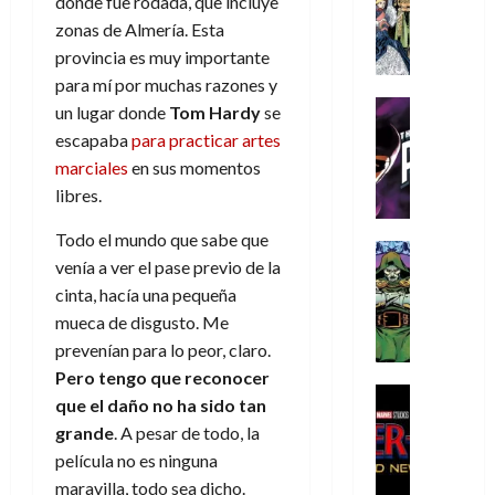
donde fue rodada, que incluye
s
Literatura
s
r
,
r
u
A
zonas de Almería. Esta
d
c
d
m
i
e
m
a
a
provincia es muy importante
e
a
o
r
í
y
t
l
d
para mí por muchas razones y
s
e
m
o
e
o
Cine
u
(
un lugar donde
Tom Hardy
se
e
c
v
Cómic
e
r
p
escapaba
para practicar artes
5
g
T
u
e
s
a
a
de
marciales
en sus momentos
u
h
a
r
p
r
r
agosto
libres.
s
e
n
t
e
e
t
de
t
P
d
i
r
s
2026
e
Todo el mundo que sabe que
a
h
o
c
Cómic
a
u
1
venía a ver el pase previo de la
0
L
a
Reseña
l
a
d
n
)
L
cinta, hacía una pequeña
a
n
a
l
o
a
a
L
t
n
mueca de disgusto. Me
,
c
7
t
i
o
o
f
prevenían para lo peor, claro.
o
30
de
r
g
m
s
ó
m
Pero tengo que reconocer
de
agosto
a
a
,
t
Cine
r
julio
p
de
que el daño no ha sido tan
g
Cómic
d
9
a
m
de
2026
l
grande
. A pesar de todo, la
Crítica
e
e
0
l
2026
u
e
S
película no es ninguna
0
d
l
a
g
l
j
0
p
maravilla, todo sea dicho.
i
o
ñ
i
a