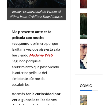
a
M
i
o
ñ
a
d
s
o
Imagen promocional de Venom: el
n
e
H
Cine
s
último baile. Créditos: Sony Pictures.
:
r
Cómic
o
d
Misceláne
B
-
m
e
V
r
M
b
l
Me presento ante esta
e
a
a
r
h
película con mucho
n
n
n
e
é
resquemor
: primero porque
g
d
:
Cine
s
r
la última vez que pise esta sala
a
Crítica
N
B
E
o
d
C
fue viendo
Madame Web
.
e
r
x
e
o
l
w
Segundo porque el
a
t
q
r
e
D
n
aburrimiento que pasé viendo
r
u
e
a
a
d
a
e
la anterior película del
s
n
y
N
o
n
simbionte aún me da
:
e
,
e
r
u
escalofríos.
D
CÓMIC
r
m
w
d
n
o
:
e
D
i
c
Además
tenía curiosidad por
o
R
j
a
Cine
n
a
ver algunas localizaciones
m
e
Cómic
o
y
a
m