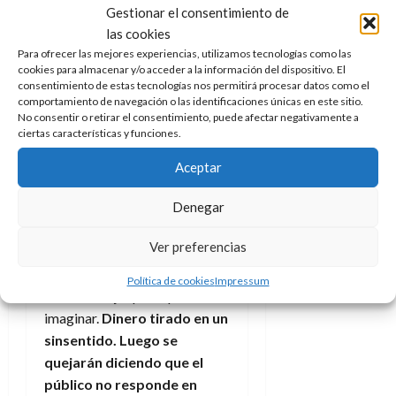
sus escenas post-créditos»
.
Gestionar el consentimiento de
En el caso de esta película, el
las cookies
artículo sería más que breve:
Para ofrecer las mejores experiencias, utilizamos tecnologías como las
cookies para almacenar y/o acceder a la información del dispositivo. El
las escenas no tienen
NADA
consentimiento de estas tecnologías nos permitirá procesar datos como el
que aportar. Caso subrayado
comportamiento de navegación o las identificaciones únicas en este sitio.
No consentir o retirar el consentimiento, puede afectar negativamente a
con la segunda de estas, que
ciertas características y funciones.
tras 10 minutos de créditos (o
así lo sentí) la escena no
Aceptar
aportaba nada en absoluto.
Denegar
Esto me produce una desazón
terrible, ya que seguro que esa
Ver preferencias
escena de un minuto, ha
costado más que cualquier
Política de cookies
Impressum
cortometraje que se pueda
imaginar.
Dinero tirado en un
sinsentido. Luego se
quejarán diciendo que el
público no responde en