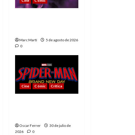
Cine
Cómic
The Phantom, 90 años
del héroe que nunca
muere
Marc Martí
5 de agosto de 2026
0
Cine
Cómic
Crítica
Spider-Man: Brand New
Day, mejor de lo
esperado
Oscar Ferrer
30 de julio de
2026
0