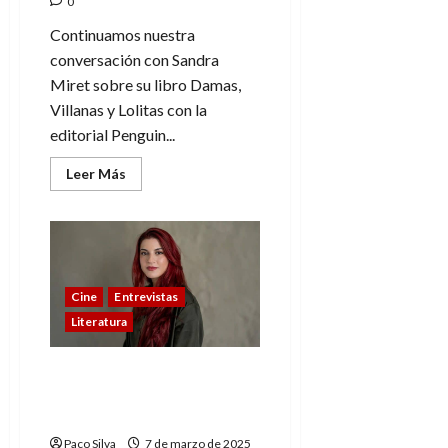
0
Continuamos nuestra
conversación con Sandra
Miret sobre su libro Damas,
Villanas y Lolitas con la
editorial Penguin...
Leer
Leer Más
más
acerca
de
«No
me
he
inventado
nada,
Cine
Entrevistas
todo
existe
Literatura
ya»
–
Sandra
Miret,
«Estamos en un ritmo de
autora
inmediatez» – Sandra
(3)
Miret, autora (2)
Paco Silva
7 de marzo de 2025