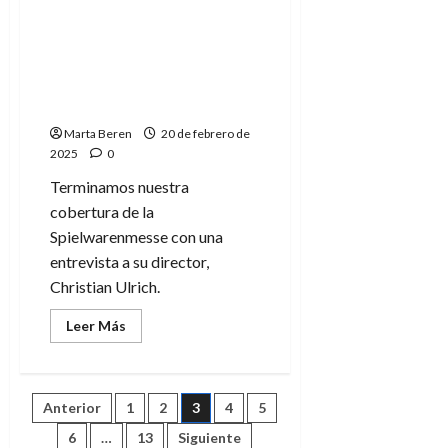
director
muchos comentarios
de
la
muy positivos» –
Spielwarenmesse
(2)
Christian Ulrich, director
de la Spielwarenmesse
(1)
Marta Beren
20 de febrero de
2025
0
Terminamos nuestra
cobertura de la
Spielwarenmesse con una
entrevista a su director,
Christian Ulrich.
Leer
Leer Más
más
acerca
de
«Hemos
recibido
Paginación
Anterior
1
2
3
4
5
muchos
comentarios
muy
6
…
13
Siguiente