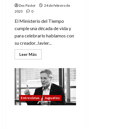
autora
(1)
Doc Pastor
24 de febrero de
2025
0
El Ministerio del Tiempo
cumple una década de vida y
para celebrarlo hablamos con
su creador, Javier...
Leer
Leer Más
más
acerca
de
El
Ministerio
del
Tiempo,
entrevista
a
su
Entrevistas
Juguetes
creador
(Javier
Olivares)
a
«Si no es divertido los
10
niños no juegan» –
años
del
Christian Ulrich, director
estreno