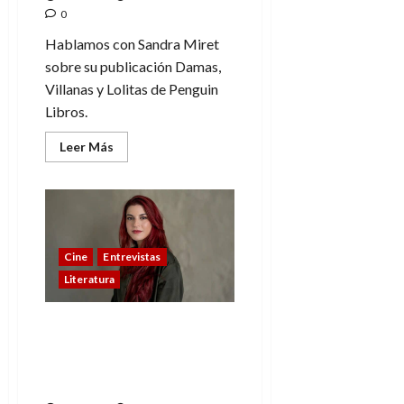
0
Hablamos con Sandra Miret
sobre su publicación Damas,
Villanas y Lolitas de Penguin
Libros.
Leer
Leer Más
más
acerca
de
«Estamos
en
un
ritmo
de
Cine
Entrevistas
inmediatez»
–
Literatura
Sandra
Miret,
autora
(2)
«Un enorme error de la
humanidad es anteponer
el arte a lo humano» –
Sandra Miret, autora (1)