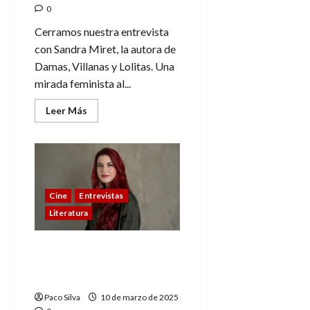
0
Cerramos nuestra entrevista
con Sandra Miret, la autora de
Damas, Villanas y Lolitas. Una
mirada feminista al...
Leer
Leer Más
más
acerca
de
«La
crítica
que
me
da
Cine
Entrevistas
miedo
es
Literatura
la
crítica
cercana»
–
«No me he inventado
Sandra
nada, todo existe ya» –
Miret,
autora
Sandra Miret, autora (3)
(4)
Paco Silva
10 de marzo de 2025