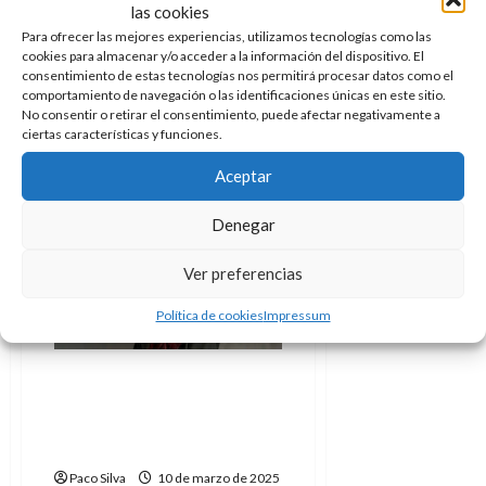
A
o
Hablamos con Pablo
las cookies
u
p
r
r
González, el primer LEGO
Para ofrecer las mejores experiencias, utilizamos tecnologías como las
o
n
cookies para almacenar y/o acceder a la información del dispositivo. El
a
Certified Professional (LCP)
consentimiento de estas tecnologías nos permitirá procesar datos como el
c
o
de España, sobre esta icónica
comportamiento de navegación o las identificaciones únicas en este sitio.
a
9
No consentir o retirar el consentimiento, puede afectar negativamente a
juguetera.
l
8
ciertas características y funciones.
de
i
de
julio
Leer
Leer Más
p
julio
Aceptar
más
de
acerca
s
de
2026
de
2026
i
LEGO
Denegar
0
es
s
«una
0
forma
Ver preferencias
de
Cine
Entrevistas
7
entender
la
Política de cookies
Impressum
de
Literatura
realidad»
julio
–
Pablo
de
González,
«La crítica que me da
2026
1er
miedo es la crítica
LEGO
Certified
0
cercana» – Sandra Miret,
Professional
autora (4)
de
España
Paco Silva
10 de marzo de 2025