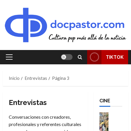
Saltar
al
contenido
TIKTOK
Menú
principal
Inicio
Entrevistas
Página 3
CINE
Entrevistas
Cine
Conversaciones con creadores,
Cómic
profesionales y referentes culturales
Literatura