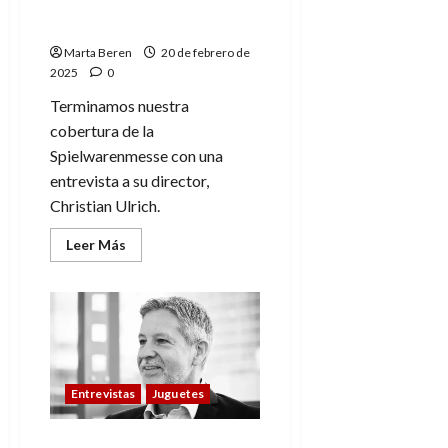
de la Spielwarenmesse
(2)
Marta Beren
20 de febrero de
2025
0
Terminamos nuestra
cobertura de la
Spielwarenmesse con una
entrevista a su director,
Christian Ulrich.
Leer
Leer Más
más
acerca
de
«Si
no
es
divertido
los
niños
no
Entrevistas
Juguetes
juegan»
–
Christian
Ulrich,
«Hemos recibido