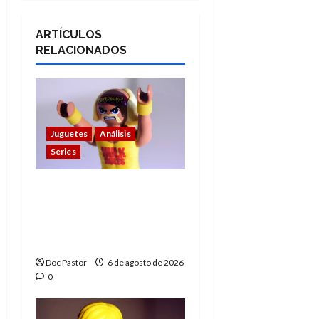
ARTÍCULOS
RELACIONADOS
Juguetes
Análisis
Series
Hulk Hogan en
Playmobil: un
homenaje a una
leyenda de la WWE
Doc Pastor
6 de agosto de 2026
0