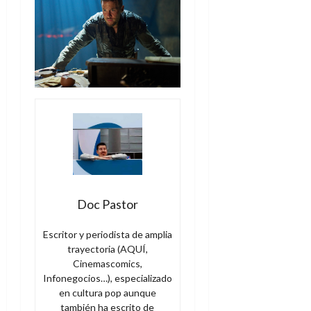
e
t
t
A
o
u
p
r
r
o
n
a
c
o
a
9
l
8
de
i
de
julio
p
julio
de
s
de
2026
2026
i
0
s
0
Doc Pastor
7
de
julio
Escritor y periodista de amplia
de
trayectoria (AQUÍ,
2026
Cinemascomics,
Infonegocios…), especializado
0
en cultura pop aunque
también ha escrito de