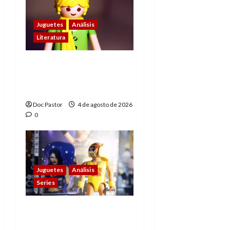
Juguetes
Análisis
Literatura
El principito de
Playmobil conquista
con su sencillez
Doc Pastor
4 de agosto de 2026
0
Juguetes
Análisis
Series
Playmobil y WWE Raw:
primeras impresiones