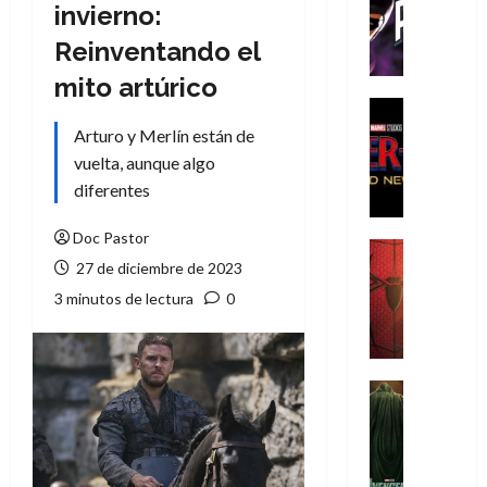
T
invierno:
h
Reinventando el
e
P
mito artúrico
h
Cine
a
Cómic
Arturo y Merlín están de
Crítica
n
vuelta, aunque algo
S
t
diferentes
p
o
i
m
Doc Pastor
d
,
Cine
e
27 de diciembre de 2023
Crítica
9
r
S
0
3 minutos de lectura
0
-
p
a
M
i
ñ
a
d
o
n
e
Cine
s
:
r
Cómic
d
Misceláne
B
-
e
V
r
M
l
e
a
a