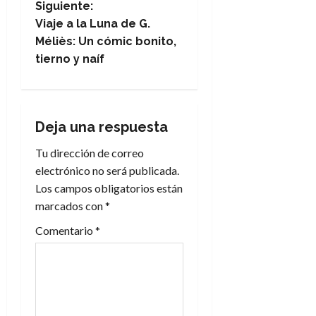
e
Siguiente:
Viaje a la Luna de G.
g
Méliès: Un cómic bonito,
tierno y naíf
a
c
i
Deja una respuesta
Tu dirección de correo
ó
electrónico no será publicada.
n
Los campos obligatorios están
marcados con
*
d
Comentario
*
e
e
n