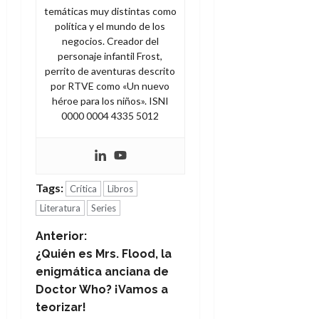
temáticas muy distintas como
política y el mundo de los
negocios. Creador del
personaje infantil Frost,
perrito de aventuras descrito
por RTVE como «Un nuevo
héroe para los niños». ISNI
0000 0004 4335 5012
Tags:
Crítica
Libros
Literatura
Series
N
Anterior:
¿Quién es Mrs. Flood, la
a
enigmática anciana de
Doctor Who? ¡Vamos a
v
teorizar!