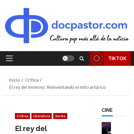
Saltar
al
contenido
TIKTOK
Menú
principal
Inicio
Crítica
El rey del invierno: Reinventando el mito artúrico
CINE
Crítica
Literatura
Series
Cine
El rey del
Cómic