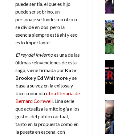
h
h
a
r
p
r
puede ser tía, el que es hijo
agosto
r
e
n
t
e
e
de
puede ser sobrino, un
i
P
d
i
r
s
2026
personaje se funde con otro o
s
h
o
c
Cómic
a
u
se divide en dos, pero la
0
t
a
Reseña
l
a
d
n
L
esencia siempre está ahí y eso
o
n
a
l
o
a
a
p
t
n
es lo importante.
,
c
t
h
o
o
f
o
30
El rey del invierno
es una de las
r
e
m
s
ó
m
de
a
r
,
últimas reinvenciones de esta
t
Cine
r
julio
p
g
Cómic
N
9
a
m
saga, viene firmada por
Kate
de
l
Crítica
e
o
0
l
2026
u
e
Brooke y Ed Whitmore
y se
S
d
l
a
g
l
j
basa a su vez en la exitosa y
0
p
i
a
ñ
i
a
a
bien conocida
obra literaria de
i
a
n
o
a
r
a
d
Bernard Cornwell
. Una serie
d
Cómic
,
s
d
e
v
e
Reseña
que actualiza la mitología a los
e
u
d
e
p
e
r
E
l
gustos del público actual,
n
e
j
e
n
-
l
D
a
l
a
t
tanto en la propuesta como en
t
M
V
o
e
h
d
i
la puesta en escena, con
u
a
i
c
s
é
e
d