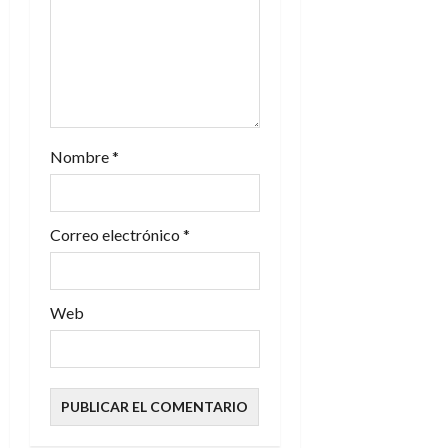
t
r
a
d
Nombre
*
a
s
Correo electrónico
*
Web