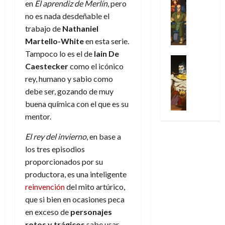
en
El
aprendiz
de Merlín
, pero
l
s
Cómic
:
a
n
o
d
Series
t
s
p
no es nada desdeñable el
l
h
c
e
X
u
o
r
g
o
trabajo de
Nathaniel
t
M
-
r
:
i
i
m
Martello-White
en esta serie.
o
a
M
a
e
m
a
e
r
r
Tampoco lo es el de
Iain De
e
p
l
e
Series
d
n
E
v
Caestecker
como el icónico
n
Análisis
o
o
r
e
a
x
e
rey, humano y sabio como
’
Cómic
p
p
a
j
j
t
l
X
9
debe ser, gozando de muy
c
t
s
a
e
r
-
7
o
i
buena química con el que es su
i
d
a
a
30
M
(
n
m
m
e
u
mentor.
ñ
de
e
2
q
i
p
e
n
o
julio
n
×
u
El rey del invierno
, en base a
s
r
m
a
de
’
4
i
m
e
los tres episodios
o
l
2026
29
9
)
s
o
s
c
e
proporcionados por su
de
7
:
0
t
y
i
i
y
productora, es una inteligente
julio
(
A
ó
l
o
o
e
de
reinvención
del mito artúrico,
2
p
l
a
n
n
n
2026
que si bien en ocasiones peca
×
o
a
a
e
a
d
3
0
c
en exceso de
personajes
f
m
s
r
a
)
a
rotos y trágicos
sabe usar
i