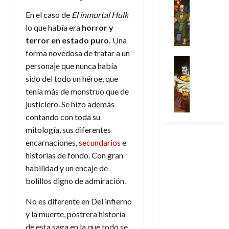
l
s
Cómic
:
a
n
o
d
Series
En el caso de
El inmortal Hulk
t
s
p
l
h
c
e
X
u
o
r
lo que había era
horror y
g
o
t
M
-
r
:
i
i
m
terror
en estado puro.
Una
o
a
M
a
e
m
a
e
forma novedosa de tratar a un
r
r
e
p
l
e
Series
d
n
E
v
personaje que nunca había
n
Análisis
o
o
r
e
a
x
e
sido del todo un héroe, que
’
Cómic
p
p
a
j
j
t
l
X
tenía más de monstruo que de
9
c
t
s
a
e
r
-
7
justiciero. Se hizo además
o
i
i
d
a
a
30
M
(
n
m
contando con toda su
m
e
u
ñ
de
e
2
q
i
p
e
n
mitología, sus diferentes
o
julio
n
×
u
s
r
m
a
encarnaciones,
secundarios
e
de
’
4
i
m
e
o
l
2026
historias de fondo. Con gran
29
9
)
s
o
s
c
e
de
habilidad y un encaje de
7
:
0
t
y
i
i
y
julio
(
bolillos digno de admiración.
A
ó
l
o
o
e
de
2
p
l
a
n
n
n
2026
No es diferente en Del infierno
×
o
a
a
e
a
d
y la muerte, postrera historia
3
0
c
f
m
s
r
a
)
a
de esta saga en la que todo se
i