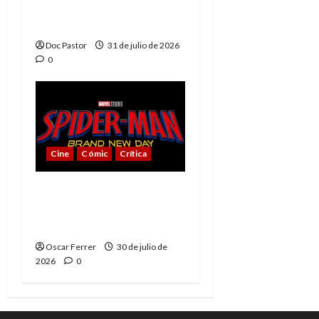
Muerte, el mejor
villano de Marvel
Doc Pastor
31 de julio de 2026
0
Cine
Cómic
Crítica
Spider-Man: Brand New
Day, mejor de lo
esperado
Oscar Ferrer
30 de julio de
2026
0