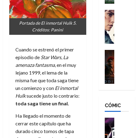
h
n
n
n
é
g
d
:
Cine
r
a
Crítica
N
B
o
Portada de El inmortal Hulk 5.
d
C
e
r
e
Créditos: Panini
o
l
w
a
q
r
e
D
n
u
e
a
a
d
e
Cuando se estrenó el primer
s
n
y
Cine
N
n
episodio de
Star Wars
,
La
:
e
Crítica
,
e
u
L
amenaza fantasma
, en el muy
D
r
m
w
n
a
o
:
lejano 1999, el lema de la
e
D
c
O
o
R
j
a
misma fue que toda saga tiene
a
d
m
e
o
y
un comienzo y con
El inmortal
m
i
s
s
r
,
u
Hulk
sucede justo lo contrario:
s
d
c
d
m
e
toda saga tiene un final.
CÓMIC
e
a
a
e
a
r
a
y
t
l
d
e
Ha llegado el momento de
d
o
e
o
Cine
u
cerrar este capítulo que ha
e
c
v
Cómic
e
r
5
durado cinco tomos de tapa
C
T
u
e
s
a
de