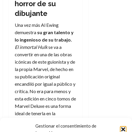
e
horror de su
t
t
A
o
u
dibujante
p
r
r
o
n
a
Una vez más Al Ewing
c
o
demuestra
su gran talento y
a
9
lo ingenioso de su trabajo.
l
8
de
El inmortal Hulk
se va a
i
de
julio
p
convertir en una de las obras
julio
de
s
de
2026
icónicas de este guionista y de
2026
i
la propia Marvel, de hecho en
0
s
0
su publicación original
encandiló por igual a público y
7
crítica. No era para menos y
de
esta edición en cinco tomos de
julio
de
Marvel Deluxe es una forma
2026
ideal de tenerla en la
biblioteca.
0
Gestionar el consentimiento de