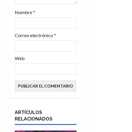
a
Nombre
*
d
a
Correo electrónico
*
s
Web
ARTÍCULOS
RELACIONADOS