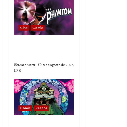
Cine
Cómic
The Phantom, 90 años
del héroe que nunca
muere
Marc Martí
5 de agosto de 2026
0
Cómic
Reseña
La tragedia del Doctor