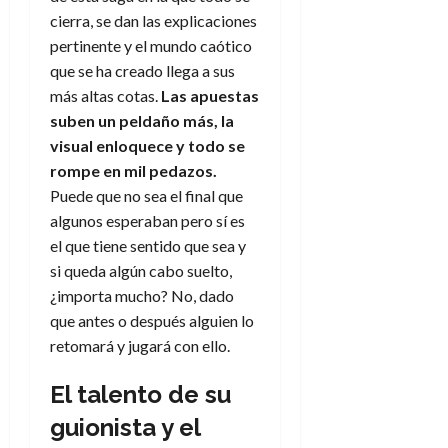
a
d
d
:
l
cierra, se dan las explicaciones
n
b
e
e
27
e
i
a
i
l
pertinente y el mundo caótico
l
de
l
p
l
l
a
a
julio
que se ha creado llega a sus
o
s
d
i
l
de
W
más altas cotas.
Las apuestas
r
i
e
2026
d
í
W
suben un peldaño más, la
i
s
l
a
n
E
0
visual enloquece y todo se
g
y
M
d
e
e
rompe en mil pedazos.
s
u
c
a
6
n
u
Puede que no sea el final que
n
o
de
y
p
d
m
algunos esperaban pero sí es
agosto
3
e
u
i
o
de
el que tiene sentido que sea y
de
l
n
a
2026
c
agosto
si queda algún cabo suelto,
d
t
l
de
o
¿importa mucho? No, dado
0
e
o
2026
n
que antes o después alguien lo
s
d
t
20
0
t
retomará y jugará con ello.
e
r
de
i
n
julio
a
n
El talento de su
o
de
c
o
r
2026
u
guionista y el
d
e
l
0