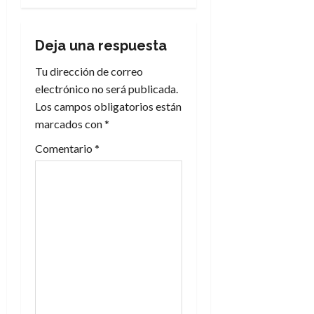
a
c
Deja una respuesta
i
Tu dirección de correo
electrónico no será publicada.
ó
Los campos obligatorios están
n
marcados con
*
Comentario
*
d
e
e
n
t
r