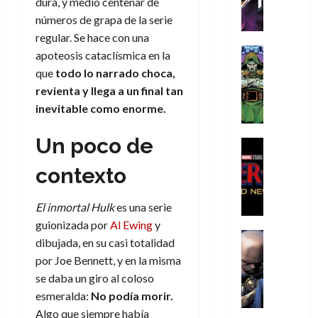
dura, y medio centenar de
h
h
a
r
p
r
agosto
r
e
n
números de grapa de la serie
t
e
e
de
i
P
d
i
regular. Se hace con una
r
s
2026
s
h
o
c
Cómic
a
u
apoteosis cataclísmica en la
0
t
a
Reseña
l
a
d
n
que
todo lo narrado choca,
L
o
n
a
l
o
a
revienta y llega a un final tan
a
p
t
n
,
c
inevitable como enorme.
t
h
o
o
f
o
30
r
e
m
s
ó
m
de
Un poco de
a
r
,
t
Cine
r
julio
p
g
Cómic
N
9
a
m
de
l
contexto
Crítica
e
o
0
l
2026
u
e
S
d
l
a
g
l
j
0
p
i
a
ñ
i
El inmortal Hulk
es una serie
a
a
i
a
n
o
a
r
guionizada por
Al Ewing
y
a
d
d
Cómic
,
s
d
e
v
dibujada, en su casi totalidad
e
Reseña
e
u
d
e
p
e
por Joe Bennett, y en la misma
r
E
l
n
e
j
e
n
se daba un giro al coloso
-
l
D
a
l
a
t
t
M
V
esmeralda:
No podía morir.
o
e
h
d
i
u
a
i
Algo que siempre había
c
s
é
e
d