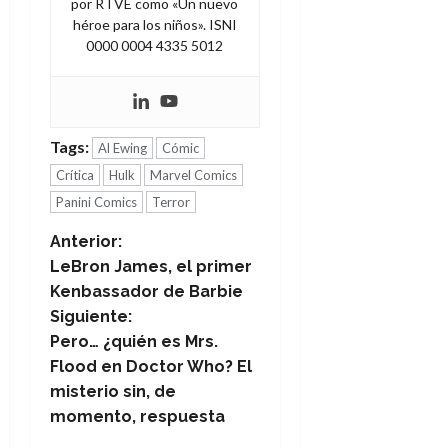
por RTVE como «Un nuevo
héroe para los niños». ISNI
0000 0004 4335 5012
Tags:
Al Ewing
Cómic
Crítica
Hulk
Marvel Comics
Panini Comics
Terror
N
Anterior:
LeBron James, el primer
a
Kenbassador de Barbie
Siguiente:
v
Pero… ¿quién es Mrs.
e
Flood en Doctor Who? El
misterio sin, de
g
momento, respuesta