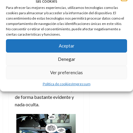
Por su lado Joe Bennett
las cookies
empezó fuerte con esta
Para ofrecer las mejores experiencias, utilizamos tecnologías como las
cookies para almacenar y/o acceder a la información del dispositivo. El
colección y solo ha ido
consentimiento de estas tecnologías nos permitirá procesar datos como el
creciendo con la misma.
Su
comportamiento de navegación o las identificaciones únicas en este sitio.
No consentir o retirar el consentimiento, puede afectar negativamente a
terror visual es
ciertas características y funciones.
espeluznante, su impacto
artístico increíble y su
Aceptar
imaginación tan
Denegar
desbordante como
horrible.
Bebe de clásicos del
Ver preferencias
cine como
Un hombre lobo
americano en Londres
y de
Política de cookies
Impressum
creadores como Rick Baker,
de forma bastante evidente y
nada oculta.