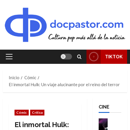
Saltar
al
contenido
TIKTOK
Menú
principal
Inicio
Cómic
El inmortal Hulk: Un viaje alucinante por el reino del terror
CINE
Cómic
Crítica
Cine
El inmortal Hulk:
Cómic