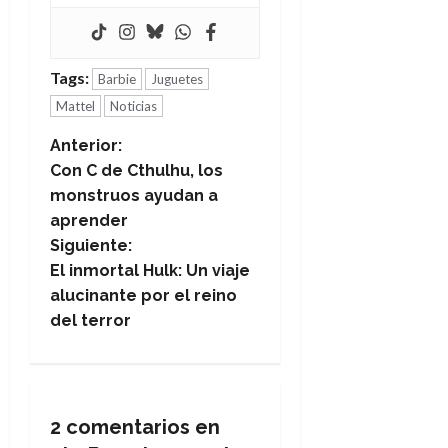
Tags:
Barbie
Juguetes
Mattel
Noticias
N
Anterior:
Con C de Cthulhu, los
a
monstruos ayudan a
aprender
v
Siguiente:
e
El inmortal Hulk: Un viaje
alucinante por el reino
g
del terror
a
c
2 comentarios en
i