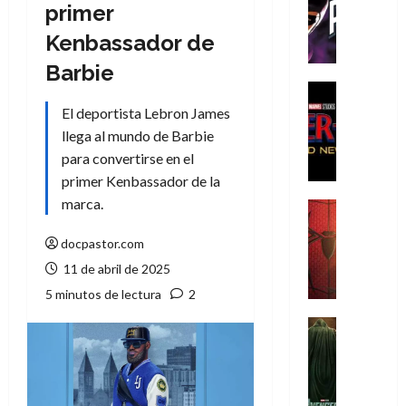
T
primer
h
Kenbassador de
e
P
Barbie
h
Cine
a
Cómic
El deportista Lebron James
Crítica
n
llega al mundo de Barbie
S
t
para convertirse en el
p
o
primer Kenbassador de la
i
m
d
marca.
,
Cine
e
Crítica
9
r
S
docpastor.com
0
-
p
a
11 de abril de 2025
M
i
ñ
5 minutos de lectura
2
a
d
o
n
e
Cine
s
:
r
Cómic
d
Misceláne
B
-
e
V
r
M
l
e
a
a