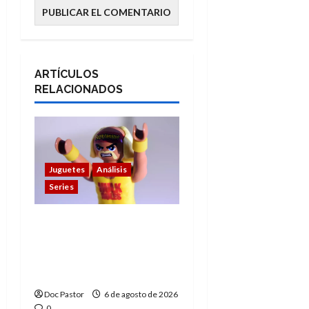
ARTÍCULOS
RELACIONADOS
Juguetes
Análisis
Series
Hulk Hogan en
Playmobil: un
homenaje a una
leyenda de la WWE
Doc Pastor
6 de agosto de 2026
0