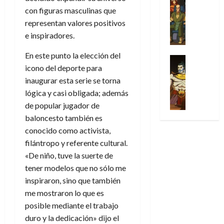
l
s
Cómic
:
a
n
o
d
con figuras masculinas que
Series
t
s
p
l
h
c
e
representan valores positivos
X
u
o
r
g
o
t
M
-
e inspiradores.
r
:
i
i
m
o
a
M
a
e
m
a
e
r
r
En este punto la elección del
e
p
l
e
Series
d
n
E
v
n
icono del deporte para
Análisis
o
o
r
e
a
x
e
’
Cómic
inaugurar esta serie se torna
p
p
a
j
j
t
l
X
9
c
t
s
lógica y casi obligada; además
a
e
r
-
7
o
i
i
d
a
de popular jugador de
a
30
M
(
n
m
m
e
u
baloncesto también es
ñ
de
e
2
q
i
p
e
n
o
conocido como activista,
julio
n
×
u
s
r
m
a
de
filántropo y referente cultural.
’
4
i
m
e
o
l
2026
29
9
«De niño, tuve la suerte de
)
s
o
s
c
e
de
7
:
0
tener modelos que no sólo me
t
y
i
i
y
julio
(
A
ó
l
inspiraron, sino que también
o
o
e
de
2
p
l
a
n
n
n
me mostraron lo que es
2026
×
o
a
a
e
a
d
posible mediante el trabajo
3
0
c
f
m
s
r
a
duro y la dedicación» dijo el
)
a
i