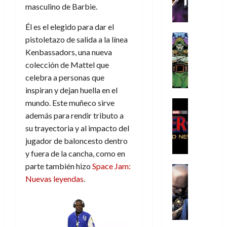
h
h
a
r
p
r
masculino de Barbie.
agosto
r
e
n
t
e
e
de
i
P
d
i
Él es el elegido para dar el
r
s
2026
s
h
o
c
Cómic
a
u
pistoletazo de salida a la línea
0
t
a
Reseña
l
a
d
n
Kenbassadors, una nueva
L
o
n
a
l
o
a
colección de Mattel que
a
p
t
n
,
c
celebra a personas que
t
h
o
o
f
o
30
inspiran y dejan huella en el
r
e
m
s
ó
m
de
a
r
,
mundo. Este muñeco sirve
t
Cine
r
julio
p
g
Cómic
N
9
a
m
además para rendir tributo a
de
l
Crítica
e
o
0
l
2026
u
e
su trayectoria y al impacto del
S
d
l
a
g
l
j
jugador de baloncesto dentro
0
p
i
a
ñ
i
a
a
y fuera de la cancha, como en
i
a
n
o
a
r
a
d
parte también hizo
Space Jam:
d
Cómic
,
s
d
e
v
e
Reseña
Nuevas leyendas
.
e
u
d
e
p
e
r
E
l
n
e
j
e
n
-
l
D
a
l
a
t
t
M
V
o
e
h
d
i
u
a
i
c
s
é
e
d