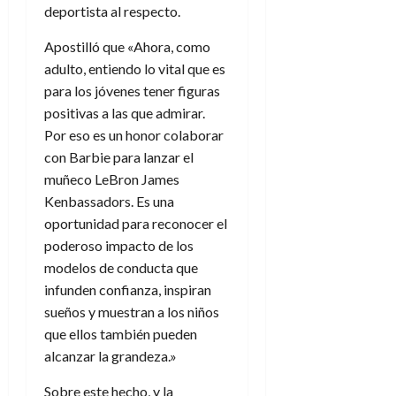
a
d
d
deportista al respecto.
:
l
n
b
e
e
27
e
i
a
i
l
l
de
Apostilló que «Ahora, como
l
p
l
l
a
a
julio
adulto, entiendo lo vital que es
o
s
d
i
l
de
W
para los jóvenes tener figuras
r
i
e
2026
d
í
W
i
s
positivas a las que admirar.
l
a
n
E
0
g
y
Por eso es un honor colaborar
M
d
e
e
s
u
c
a
con Barbie para lanzar el
6
n
u
n
o
muñeco LeBron James
de
y
p
d
m
agosto
3
Kenbassadors. Es una
e
u
i
o
de
de
oportunidad para reconocer el
l
n
a
2026
c
agosto
poderoso impacto de los
d
t
l
de
o
0
e
modelos de conducta que
o
2026
n
s
d
infunden confianza, inspiran
t
20
0
t
e
r
sueños y muestran a los niños
de
i
n
julio
a
que ellos también pueden
n
o
de
c
alcanzar la grandeza.»
o
r
2026
u
d
e
l
Sobre este hecho, y la
0