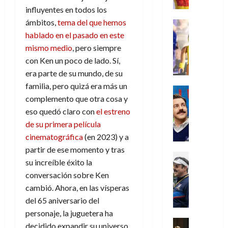
r
e
t
l
de
julio
influyentes en todos los
o
l
0
i
l
a
2026
a
de
o
k
ámbitos,
tema del que hemos
m
o
Juguetes
s
2026
n
0
m
H
Análisis
e
hablado en el pasado en este
e
d
o
0
s
o
Series
n
s
e
mismo medio
, pero siempre
d
P
d
g
t
p
l
e
con Ken un poco de lado. Sí,
l
a
a
o
e
a
M
era parte de su mundo, de su
a
y
n
q
r
c
a
familia, pero quizá era más un
y
o
e
Series
u
a
i
r
m
complemento que otra cosa y
c
n
Cine
e
d
e
v
o
Misceláne
u
P
eso quedó claro con
el estreno
a
o
n
e
C
b
a
l
de su primera película
n
c
l
u
i
n
a
t
i
cinematográfica
(en 2023) y a
30
a
l
d
y
i
a
de
partir de ese momento y tras
31
n
y
o
m
Crítica
c
julio
f
su increíble éxito la
de
d
W
Series
l
o
de
i
i
julio
conversación sobre Ken
o
T
W
a
b
2026
p
c
de
l
e
cambió. Ahora, en las vísperas
E
n
i
ó
c
2026
0
a
d
R
o
l
del 65 aniversario del
a
i
c
L
0
a
s
:
personaje, la juguetera ha
l
ó
u
a
w
t
u
Análisis
D
decidido expandir su universo
n