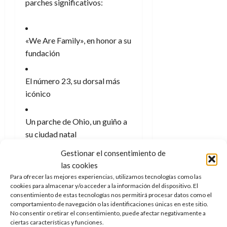
parches significativos:
«We Are Family», en honor a su
fundación
El número 23, su dorsal más
icónico
Un parche de Ohio, un guiño a
su ciudad natal
Gestionar el consentimiento de
No solo eso, el conjunto se
las cookies
completa con una serie de
Para ofrecer las mejores experiencias, utilizamos tecnologías como las
elementos clave en él: una
cookies para almacenar y/o acceder a la información del dispositivo. El
camiseta de su fundación,
consentimiento de estas tecnologías nos permitirá procesar datos como el
comportamiento de navegación o las identificaciones únicas en este sitio.
zapatillas Nike Terminator
No consentir o retirar el consentimiento, puede afectar negativamente a
altas, auriculares Beats, gafas
ciertas características y funciones.