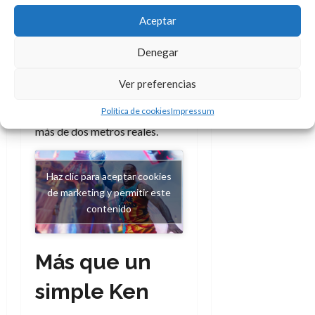
de sol, una riñonera, un reloj y,
Aceptar
por supuesto, su icónica banda
«I Promise». Además de un
Denegar
tamaño más alto que la media
del resto de muñecos, mide
Ver preferencias
dos centímetros más que el
Política de cookies
Impressum
clásico para así reflejar sus
más de dos metros reales.
Haz clic para aceptar cookies
de marketing y permitir este
contenido
Más que un
simple Ken