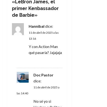
«
LeBron James, el
ó
primer Kenbassador
de Barbie
»
n
Hannibal
dice:
d
11 de abril de 2025 a las
e
13:16
Y con Action Man
e
qué pasaría? Jajajaja
n
RESPONDER
t
Doc Pastor
r
dice:
11 de abril de 2025 a
a
las 14:40
d
No sé yo si