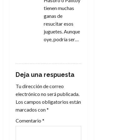
Hasbro o Palitoy
a
tienen muchas
s
ganas de
resucitar esos
juguetes. Aunque
oye, podría ser…
RESPONDER
Deja una respuesta
Tu dirección de correo
electrónico no será publicada.
Los campos obligatorios están
marcados con
*
Comentario
*