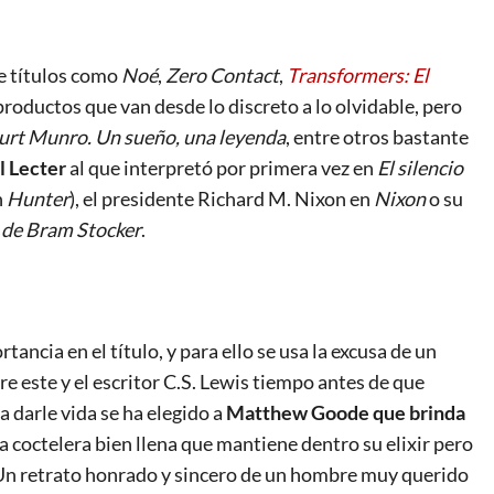
ne títulos como
Noé
,
Zero Contact
,
Transformers: El
 productos que van desde lo discreto a lo olvidable, pero
urt Munro. Un sueño, una leyenda
, entre otros bastante
l Lecter
al que interpretó por primera vez en
El silencio
n
Hunter
), el presidente Richard M. Nixon en
Nixon
o su
 de Bram Stocker
.
rtancia en el título, y para ello se usa la excusa de un
tre este y el escritor C.S. Lewis tiempo antes de que
ra darle vida se ha elegido a
Matthew Goode que brinda
a coctelera bien llena que mantiene dentro su elixir pero
n retrato honrado y sincero de un hombre muy querido