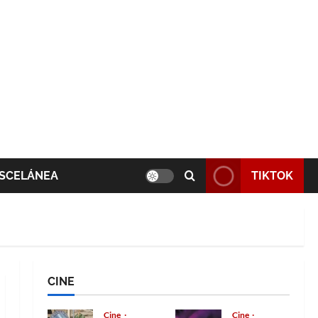
SCELÁNEA
TIKTOK
CINE
Cine
Cine