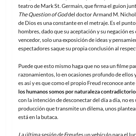
teatro de Mark St. Germain, que firma el guion junt
The Question of God
del doctor Armand M. Nicholi J
de Dios es una constante en el metraje. Es el punto
hombres, dado que su aceptación y su negación es
vencedor, solo una exposición de ideas y pensamien
espectadores saque su propia conclusión al respec
Puede que esto mismo haga que no sea un filme par
razonamientos, lo en ocasiones profundo de ellos y
es así y es que como el propio Freud reconoce ante
los humanos somos por naturaleza contradictorio
con la intención de desconectar del día a día, no e
producción que transmite un dilema, unos planteam
está en la butaca.
La última sesión de Freud
es un vehículo para el l