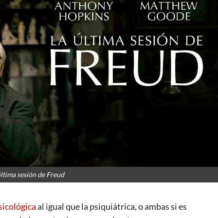
última sesión de Freud
sicológica
al igual que la psiquiátrica, o ambas si es