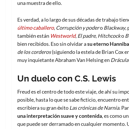
una muestra de ello.
Es verdad, a lo largo de sus décadas de trabajo tie
último caballero
,
Corrupción y poder
o
Blackway
,
también están
Westworld
,
El padre
,
Hitchcock
o
B
bien recibidos. Eso sin olvidar a
su eterno Hanniba
de los corderos
(siguiendo la estela de Brian Cox e
muy inquietante Abraham Van Helsing en
Drácula
Un duelo con C.S. Lewis
Freud es el centro de todo este viaje, de ahí su impo
posible, hasta lo que se sabe ficticio, encuentro en
escribiera su gran éxito
Las crónicas de Narnia
. Pa
una interpretación suave y contenida
, es como un
que puede ser derramado en cualquier momento. U