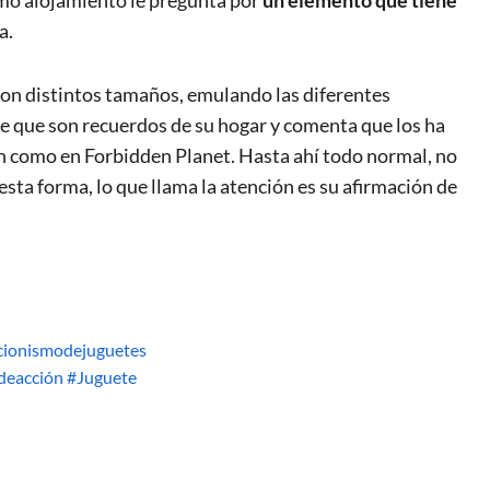
smo alojamiento le pregunta por
un elemento que tiene
a.
 con distintos tamaños, emulando las diferentes
ice que son recuerdos de su hogar y comenta que los ha
 como en Forbidden Planet. Hasta ahí todo normal, no
sta forma, lo que llama la atención es su afirmación de
cionismodejuguetes
deacción
#Juguete