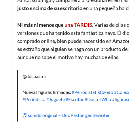
Anita, su amiga y compañera profesional en el mi
justo encima de su escritorio
en una pequeña bald
Ni más ni menos que
una TARDIS
.
Varias de ellas
versiones que ha tenido esta fantástica nave. Él d
comprado online, bien puede hacer sido en Amazon
es extraño que alguien se haga con un producto de e
aunque no sabe el motivo hay muchas de ellas.
@docpastor
Nuevas figuras firmadas.
#Periodistatiktokero
#Colec
#Periodista
#Juguete
#Escritor
#DoctorWho
#figuras
♬ sonido original – Doc Pastor, gentlewriter