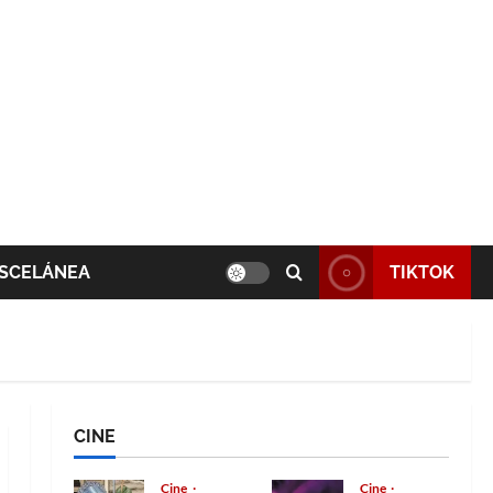
SCELÁNEA
TIKTOK
CINE
Cine
Cine