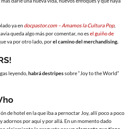
z más darle una nueva vida, nuevos enfoques y que haya
blado ya en
docpastor.com – Amamos la Cultura Pop
,
davía queda algo más por comentar, no es
el guiño de
que va por otro lado, por
el camino del merchandising.
RS!
sigas leyendo,
habrá destripes
sobre “Joy to the World”
Who
n de hotel en la que iba a pernoctar Joy, allí poco a poco
s y adornos por aquí y por allá. En un momento dado