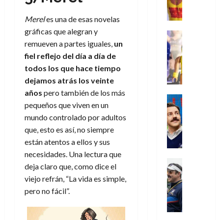
,
,
y
e
i
de
e
l
u
e
m
a
2026
j
o
r
Merel
es una de esas novelas
l
l
e
s
o
s
e
23
0
gráficas que alegran y
k
e
j
o
Juguetes
r
(
de
H
remueven a partes iguales,
un
x
Análisis
o
c
v
p
julio
5
o
Series
p
r
fiel reflejo del día a día de
u
i
a
de
de
P
g
e
d
l
todos los que hace tiempo
l
2026
r
agosto
l
a
r
e
t
l
t
de
dejamos atrás los veinte
a
0
n
i
l
a
2026
a
e
años
pero también de los más
y
e
m
o
Series
s
n
1
pequeños que viven en un
0
m
n
Cine
e
e
d
o
)
mundo controlado por adultos
o
Misceláne
P
n
s
e
d
C
b
l
que, esto es así, no siempre
t
p
l
e
7
u
i
a
o
están atentos a ellos y sus
e
a
M
de
a
l
y
q
r
c
necesidades. Una lectura que
a
agosto
n
y
m
Crítica
u
a
i
de
r
deja claro que, como dice el
d
W
Series
o
e
d
e
2026
v
viejo refrán, “La vida es simple,
o
T
W
b
a
o
n
e
pero no fácil”.
l
0
e
E
i
n
c
l
a
d
R
l
t
i
30
c
L
a
:
i
a
de