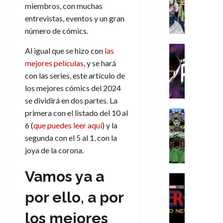
s
Literatura
s
r
,
miembros, con muchas
r
u
A
d
c
d
m
i
e
entrevistas, eventos y un gran
m
a
a
e
a
o
r
número de cómics.
í
y
t
l
d
s
e
m
o
e
o
Cine
u
(
Al igual que se hizo con
las
e
c
v
Cómic
e
r
p
mejores películas
, y se hará
5
g
T
u
e
s
a
a
de
con las series, este artículo de
u
h
a
r
p
r
r
agosto
los mejores cómics del 2024
s
e
n
t
e
e
t
de
t
se dividirá en dos partes. La
P
d
i
r
s
2026
e
a
h
o
c
primera con el listado del 10 al
Cómic
a
u
1
0
L
a
Reseña
l
a
d
6 (
que puedes leer aquí
) y la
n
)
L
a
n
a
l
o
a
segunda con el 5 al 1, con la
a
L
t
n
,
c
joya de la corona.
7
t
i
o
o
f
o
30
de
r
g
m
s
ó
m
de
agosto
Vamos ya a
a
a
,
t
Cine
r
julio
p
de
g
Cómic
d
9
a
m
de
2026
l
por ello, a por
Crítica
e
e
0
l
2026
u
e
S
0
d
l
a
g
l
j
los mejores
0
p
i
o
ñ
i
a