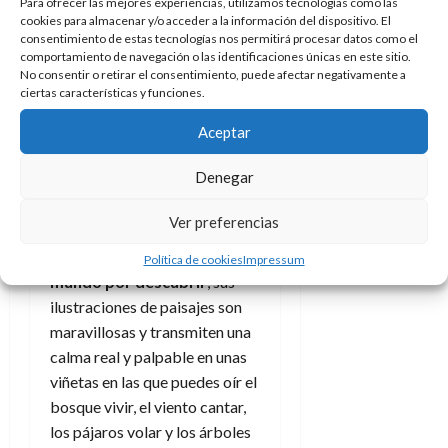
Para ofrecer las mejores experiencias, utilizamos tecnologías como las
cookies para almacenar y/o acceder a la información del dispositivo. El
2) El abismo
consentimiento de estas tecnologías nos permitirá procesar datos como el
comportamiento de navegación o las identificaciones únicas en este sitio.
No consentir o retirar el consentimiento, puede afectar negativamente a
El abismo
es un
coming-of-
ciertas características y funciones.
age
entremezclado con una
road trip
, el viaje es real y
Aceptar
cierto, sucede por dentro y por
Denegar
fuera. A través de sus páginas
Souza (al que entrevistamos en
Ver preferencias
docpastor.com-Amamos la
Cultura Pop
)
enseña todo un
Política de cookies
Impressum
mundo por descubrir
, sus
ilustraciones de paisajes son
maravillosas y transmiten una
calma real y palpable en unas
viñetas en las que puedes oír el
bosque vivir, el viento cantar,
los pájaros volar y los árboles