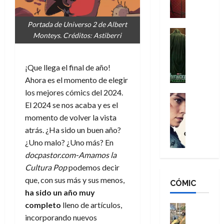
a
M
i
o
ñ
a
d
s
o
Portada de Universo 2 de Albert
n
e
H
Cine
s
Monteys. Créditos: Astiberri
:
r
Cómic
o
d
Misceláne
B
-
m
e
V
r
M
b
l
¡Que llega el final de año!
e
a
a
r
h
Ahora es el momento de elegir
n
n
n
e
é
los mejores cómics del 2024.
g
d
:
Cine
s
r
El 2024 se nos acaba y es el
a
Crítica
N
B
E
o
d
C
momento de volver la vista
e
r
x
e
o
l
w
atrás. ¿Ha sido un buen año?
a
t
q
r
e
D
n
¿Uno malo? ¿Uno más? En
r
u
e
a
a
d
a
e
docpastor.com-Amamos la
s
n
y
N
o
n
Cultura Pop
podemos decir
:
e
,
e
r
u
que, con sus más y sus menos,
D
CÓMIC
r
m
w
d
n
ha sido un año muy
o
:
e
D
i
c
o
completo
lleno de artículos,
R
j
a
Cine
n
a
m
e
Cómic
incorporando nuevos
o
y
a
m