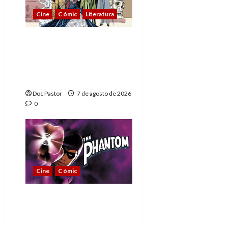
Cine
Cómic
Literatura
A mí me gusta La Liga
de los Hombres
Extraordinarios (parte
1)
Doc Pastor
7 de agosto de 2026
0
Cine
Cómic
The Phantom, 90 años
del héroe que nunca
muere