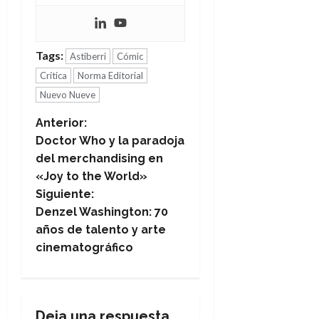
Tags:
Astiberri
Cómic
Crítica
Norma Editorial
Nuevo Nueve
N
Anterior:
Doctor Who y la paradoja
a
del merchandising en
«Joy to the World»
v
Siguiente:
e
Denzel Washington: 70
años de talento y arte
g
cinematográfico
a
c
Deja una respuesta