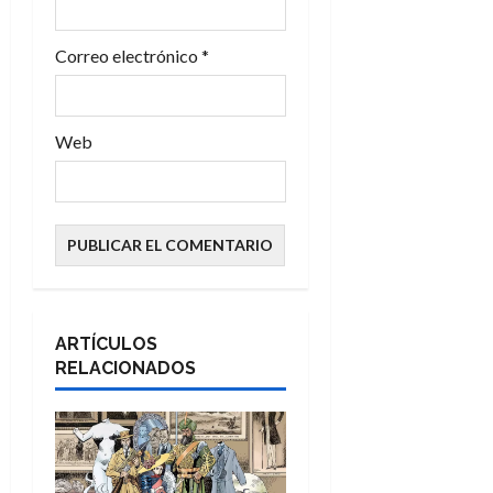
a
Correo electrónico
*
s
Web
ARTÍCULOS
RELACIONADOS