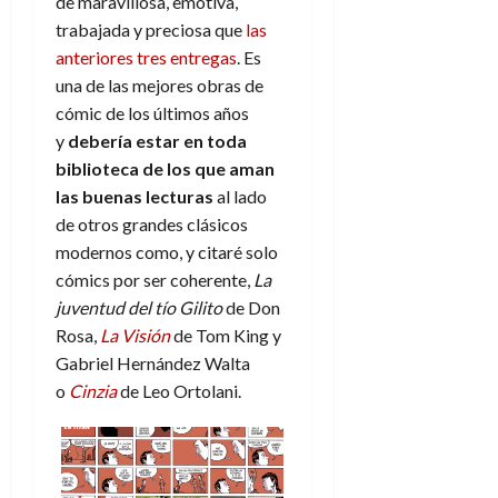
f
de maravillosa, emotiva,
m
s
a
2026
29
)
a
i
a
d
trabajada y preciosa que
las
d
de
:
0
l
n
b
e
e
anteriores tres entregas
. Es
julio
e
i
a
i
l
l
de
una de las mejores obras de
l
p
l
l
a
2026
a
cómic de los últimos años
o
s
d
i
l
W
0
y
debería estar en toda
r
i
e
d
í
W
i
s
biblioteca de los que aman
l
a
n
E
g
y
las buenas lecturas
al lado
M
d
e
e
s
u
c
a
de otros grandes clásicos
6
n
u
n
o
modernos como, y citaré solo
de
y
p
d
m
agosto
3
cómics por ser coherente,
La
e
u
i
o
de
de
juventud del tío Gilito
de Don
l
n
a
2026
c
agosto
Rosa,
La Visión
de Tom King y
d
t
l
de
o
0
e
Gabriel Hernández Walta
o
2026
n
s
d
o
Cinzia
de Leo Ortolani.
t
20
0
t
e
r
de
i
n
julio
a
n
o
de
c
o
r
2026
u