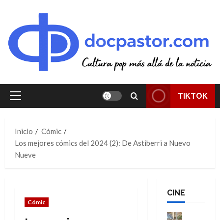
Saltar
al
contenido
TIKTOK
Menú
principal
Inicio
Cómic
Los mejores cómics del 2024 (2): De Astiberri a Nuevo
Nueve
CINE
Cómic
Cine