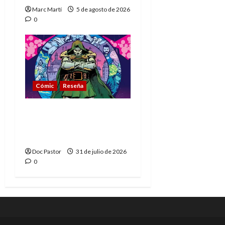
Marc Martí
5 de agosto de 2026
0
Cómic
Reseña
La tragedia del Doctor
Muerte, el mejor
villano de Marvel
Doc Pastor
31 de julio de 2026
0