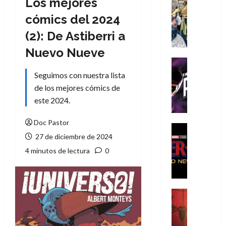
Los mejores
Cómic
Literatura
cómics del 2024
A
(2): De Astiberri a
m
í
Nuevo Nueve
m
Cine
e
Cómic
Seguimos con nuestra lista
g
T
de los mejores cómics de
u
h
este 2024.
s
e
t
P
Doc Pastor
a
h
Cine
27 de diciembre de 2024
L
a
Cómic
Crítica
a
n
4 minutos de lectura
0
S
L
t
p
i
o
i
g
m
d
a
,
Cine
e
Crítica
d
9
r
S
e
0
-
p
l