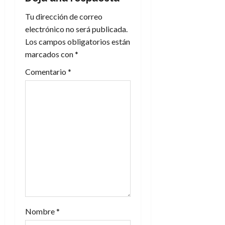
i
Tu dirección de correo
electrónico no será publicada.
ó
Los campos obligatorios están
n
marcados con
*
Comentario
*
d
e
e
n
t
r
a
Nombre
*
d