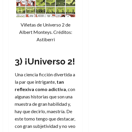
d
e
l
0
e
t
t
A
o
u
p
r
r
Viñetas de Universo 2 de
o
n
a
Albert Monteys. Créditos:
c
o
Astiberri
a
9
l
8
de
i
de
julio
3) ¡Universo 2!
p
julio
de
s
de
2026
2026
i
Una ciencia ficción divertida a
0
s
la par que intrigante,
tan
0
reflexiva como adictiva
, con
7
algunas historias que son una
de
muestra de gran habilidad y,
julio
hay que decirlo, maestría. De
de
2026
este tomo tengo que destacar,
con gran subjetividad y no veo
0