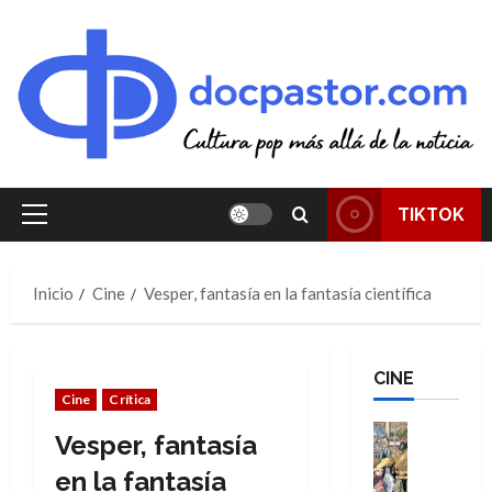
Saltar
al
contenido
TIKTOK
Menú
principal
Inicio
Cine
Vesper, fantasía en la fantasía científica
CINE
Cine
Crítica
Cine
Vesper, fantasía
Cómic
Literatura
en la fantasía