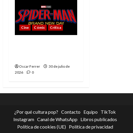
Cine
Cómic
Crítica
Spider-Man: Brand New
Day, mejor de lo
esperado
Oscar Ferrer
30 de julio de
2026
0
¿Por qué cultura pop?
Contacto
Equipo
TikTok
Instagram
Canal de WhatsApp
Libros publicados
Política de cookies (UE)
Política de privacidad