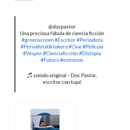
@docpastor
Una preciosa fábula de ciencia ficción
#greenscreen
#Escritor
#Periodista
#Periodistatiktokero
#Cine
#Película
#Vesper
#Cienciaficción
#Distopía
#Futuro
#estrenos
♬ sonido original – Doc Pastor,
escritor con tupé