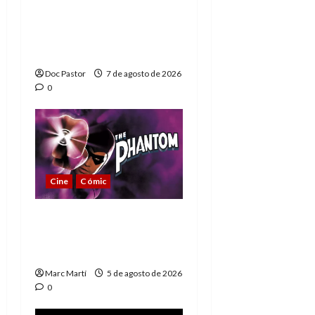
A mí me gusta La Liga
de los Hombres
Extraordinarios (parte
1)
Doc Pastor
7 de agosto de 2026
0
Cine
Cómic
The Phantom, 90 años
del héroe que nunca
muere
Marc Martí
5 de agosto de 2026
0