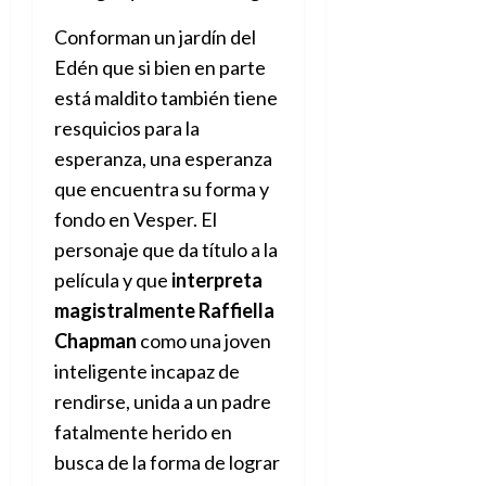
e
julio
e
i
a
i
l
l
de
Conforman un jardín del
l
p
l
l
a
2026
a
o
s
Edén que si bien en parte
d
i
l
W
0
r
i
e
d
í
está maldito también tiene
W
i
s
l
a
n
E
resquicios para la
g
y
M
d
e
esperanza, una esperanza
e
s
u
c
a
6
n
u
que encuentra su forma y
n
o
de
y
p
d
m
agosto
fondo en Vesper. El
3
e
u
i
o
de
de
personaje que da título a la
l
n
a
2026
c
agosto
d
película y que
interpreta
t
l
de
o
0
e
o
2026
n
magistralmente Raffiella
s
d
t
20
Chapman
como una joven
0
t
e
r
de
inteligente incapaz de
i
n
julio
a
n
o
rendirse, unida a un padre
de
c
o
r
2026
u
fatalmente herido en
d
e
l
0
busca de la forma de lograr
e
t
t