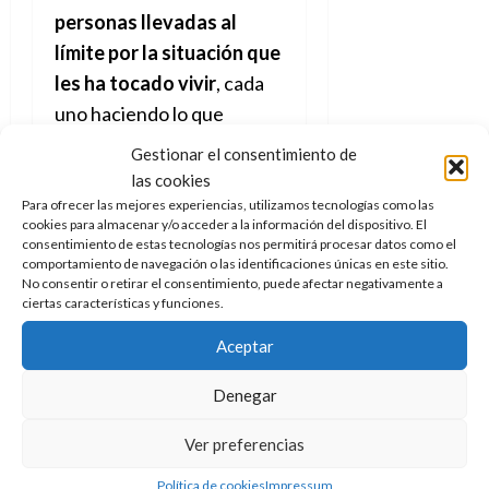
personas llevadas al
límite por la situación que
les ha tocado vivir
, cada
uno haciendo lo que
considera que es mejor
Gestionar el consentimiento de
para su supervivencia y la
las cookies
de los que les rodean.
Para ofrecer las mejores experiencias, utilizamos tecnologías como las
cookies para almacenar y/o acceder a la información del dispositivo. El
Claro está que las
consentimiento de estas tecnologías nos permitirá procesar datos como el
elecciones de unos son
comportamiento de navegación o las identificaciones únicas en este sitio.
No consentir o retirar el consentimiento, puede afectar negativamente a
más cuestionables que las
ciertas características y funciones.
de otros pero todas ellas
Aceptar
nos hacen pensar y
reflexionar, ¿acaso
Denegar
obraríamos nosotros igual?
Ver preferencias
La pregunta está en el aire
y queda por ser resuelta
Política de cookies
Impressum