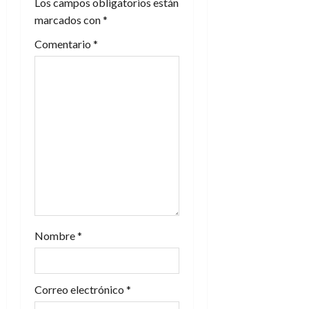
n
Los campos obligatorios están
marcados con
*
d
Comentario
*
e
e
n
t
r
a
d
Nombre
*
a
s
Correo electrónico
*