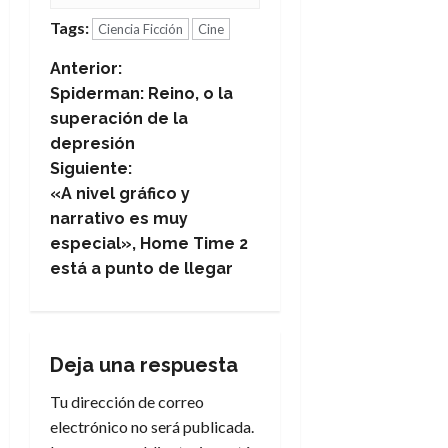
Tags:
Ciencia Ficción
Cine
N
Anterior:
Spiderman: Reino, o la
a
superación de la
depresión
v
Siguiente:
e
«A nivel gráfico y
narrativo es muy
g
especial», Home Time 2
está a punto de llegar
a
c
i
Deja una respuesta
Tu dirección de correo
ó
electrónico no será publicada.