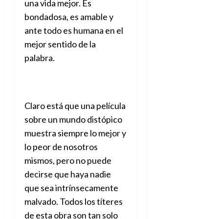
una vida mejor. Es
A
o
u
p
r
bondadosa, es amable y
r
o
n
a
ante todo es humana en el
c
o
mejor sentido de la
a
9
l
palabra.
8
de
i
de
julio
p
julio
de
s
de
2026
2026
i
Claro está que una película
0
s
0
sobre un mundo distópico
muestra siempre lo mejor y
7
de
lo peor de nosotros
julio
mismos, pero no puede
de
2026
decirse que haya nadie
que sea intrínsecamente
0
malvado. Todos los títeres
de esta obra son tan solo