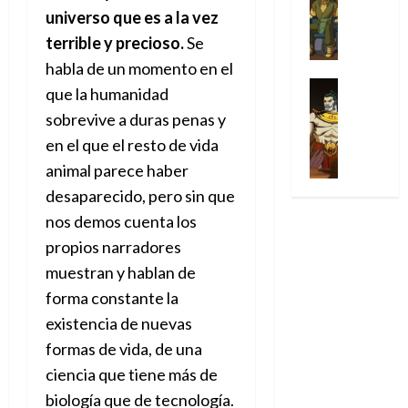
Series
t
s
p
h
2026
p
c
de
universo que es a la vez
X
u
o
r
o
ó
c
2026
0
-
terrible y precioso.
Se
r
:
i
m
a
i
M
0
a
e
m
habla de un momento en el
e
l
ó
e
p
l
e
Series
n
D
que la humanidad
n
n
Análisis
o
o
r
a
o
d
sobrevive a duras penas y
’
Cómic
p
p
a
j
c
e
X
9
en el que el resto de vida
c
t
s
e
t
M
-
7
o
i
i
a
animal parece haber
o
a
M
(
n
m
m
u
r
r
desaparecido, pero sin que
e
2
q
i
p
n
E
v
n
nos demos cuenta los
×
u
s
r
a
x
e
’
4
i
propios narradores
m
e
l
t
l
9
)
s
o
s
e
muestran y hablan de
r
7
:
t
y
i
y
a
forma constante la
30
(
A
ó
l
o
e
ñ
de
2
p
existencia de nuevas
l
a
n
n
o
julio
×
o
a
a
e
formas de vida, de una
d
de
3
c
f
m
s
a
2026
ciencia que tiene más de
29
)
a
i
a
d
d
de
biología que de tecnología.
:
0
l
n
b
e