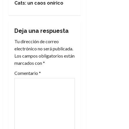
e
Cats: un caos onírico
g
a
Deja una respuesta
c
Tu dirección de correo
electrónico no será publicada.
i
Los campos obligatorios están
marcados con
*
ó
Comentario
*
n
d
e
e
n