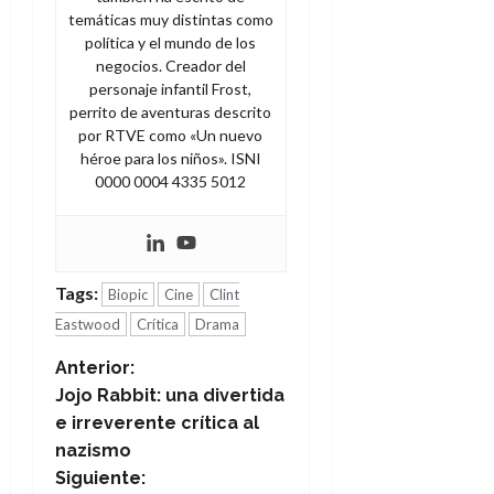
temáticas muy distintas como
política y el mundo de los
negocios. Creador del
personaje infantil Frost,
perrito de aventuras descrito
por RTVE como «Un nuevo
héroe para los niños». ISNI
0000 0004 4335 5012
Tags:
Biopic
Cine
Clint
Eastwood
Crítica
Drama
N
Anterior:
Jojo Rabbit: una divertida
a
e irreverente crítica al
nazismo
v
Siguiente: