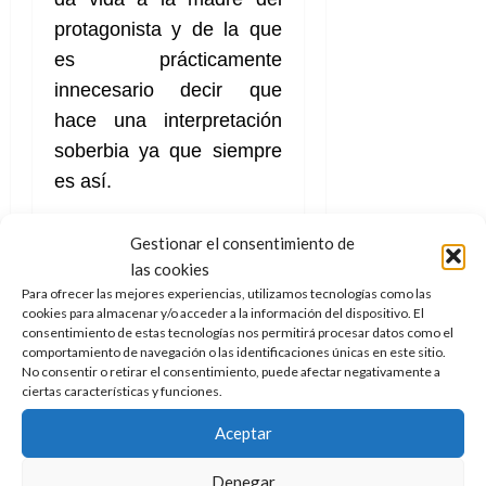
A
o
u
protagonista y de la que
p
r
r
o
n
es prácticamente
a
c
o
innecesario decir que
a
9
hace una interpretación
l
8
de
i
soberbia ya que siempre
de
julio
p
julio
de
es así.
s
de
2026
2026
i
0
Gestionar el consentimiento de
s
0
Pero otro tanto hay que
las cookies
Para ofrecer las mejores experiencias, utilizamos tecnologías como las
7
elogiar a la propia labor
cookies para almacenar y/o acceder a la información del dispositivo. El
de
de dirección, su ritmo,
consentimiento de estas tecnologías nos permitirá procesar datos como el
julio
comportamiento de navegación o las identificaciones únicas en este sitio.
fotografía o la muy
de
No consentir o retirar el consentimiento, puede afectar negativamente a
2026
acertada música de
ciertas características y funciones.
Arturo Sandoval quién
0
Aceptar
también fue el compositor
de Mula. Y es que
el
Denegar