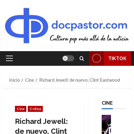
Saltar
al
contenido
TIKTOK
Menú
principal
Inicio
Cine
Richard Jewell: de nuevo, Clint Eastwood
CINE
Cine
Crítica
Cine
Richard Jewell:
Cómic
T
de nuevo, Clint