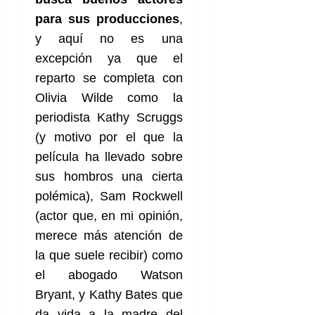
e
27
e
i
a
i
l
l
de
para sus
producciones
,
l
p
l
l
a
a
julio
y aquí no es una
o
s
d
i
l
de
W
r
i
excepción ya que el
e
2026
d
í
W
i
s
l
a
n
reparto se completa con
E
0
g
y
M
d
e
Olivia Wilde como la
e
s
u
c
a
6
periodista Kathy Scruggs
n
u
n
o
de
y
p
(y motivo por el que la
d
m
agosto
3
e
u
i
o
de
de
película ha llevado sobre
l
n
a
2026
c
agosto
sus hombros una cierta
d
t
l
de
o
0
e
polémica), Sam Rockwell
o
2026
n
s
d
t
(actor que, en mi opinión,
20
0
t
e
r
de
merece más atención de
i
n
julio
a
la que suele recibir) como
n
o
de
c
o
r
2026
el abogado Watson
u
d
e
l
Bryant, y Kathy Bates que
0
e
t
t
da vida a la madre del