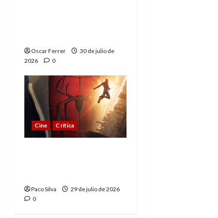
Spider-Man: Brand New
Day, mejor de lo
esperado
Oscar Ferrer
30 de julio de
2026
0
Cine
Crítica
Spider-Man: Brand New
Day, madurar es una
compleja aventura
Paco Silva
29 de julio de 2026
0