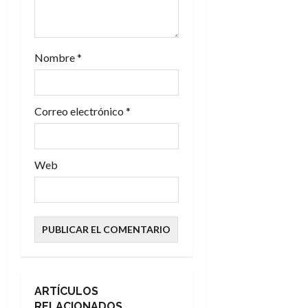
t
r
Nombre
*
a
d
Correo electrónico
*
a
s
Web
ARTÍCULOS
RELACIONADOS