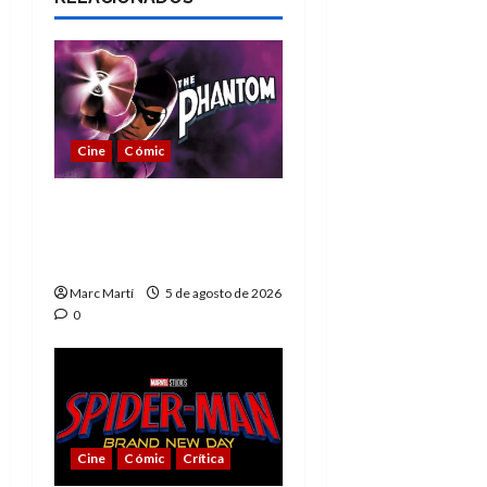
Cine
Cómic
The Phantom, 90 años
del héroe que nunca
muere
Marc Martí
5 de agosto de 2026
0
Cine
Cómic
Crítica