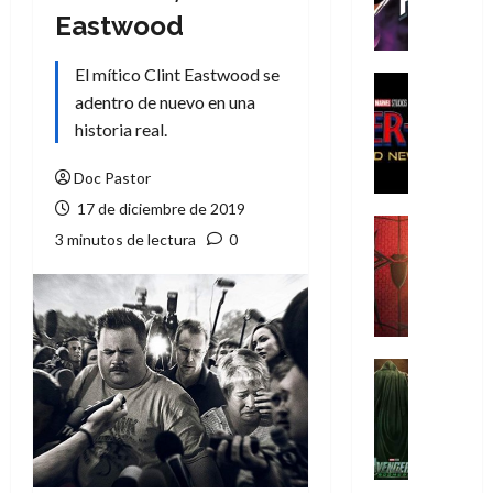
h
Eastwood
e
P
El mítico Clint Eastwood se
h
Cine
adentro de nuevo en una
a
Cómic
Crítica
n
historia real.
S
t
p
o
Doc Pastor
i
m
17 de diciembre de 2019
d
,
Cine
3 minutos de lectura
0
e
Crítica
9
r
S
0
-
p
a
M
i
ñ
a
d
o
n
e
Cine
s
:
r
Cómic
d
Misceláne
B
-
e
V
r
M
l
e
a
a
h
n
n
n
é