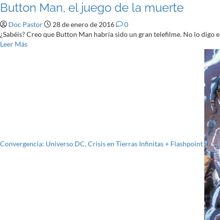
Button Man, el juego de la muerte
Salón
el
del
Salón
Doc Pastor
28 de enero de 2016
0
Cine
del
¿Sabéis? Creo que Button Man habría sido un gran telefilme. No lo digo en
y
cine
Leer
Leer Más
las
más
Series:
acerca
lo
de
bueno
Button
(y
Man,
menos
el
bueno)
juego
de
de
una
la
primera
muerte
edición
Convergencia: Universo DC, Crisis en Tierras Infinitas + Flashpoint