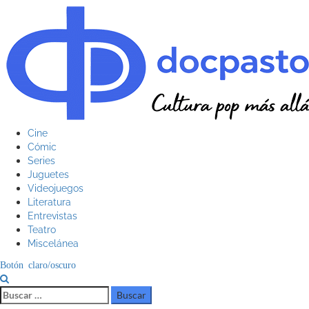
Saltar
al
contenido
Menú
Cine
principal
Cómic
Series
Juguetes
Videojuegos
Literatura
Entrevistas
Teatro
Miscelánea
Botón claro/oscuro
Buscar: