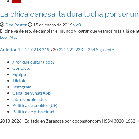
acerca
Cine
Elbe
de
La chica danesa, la dura lucha por ser 
Convergencia:
El
Doc Pastor
15 de enero de 2016
0
Multiverso
El cine va de eso, de cambiar el mundo y lograr que veamos más allá de nu
Leer
Leer Más
más
Paginación
acerca
Anterior
1
…
217
218
219
220
221
222
223
…
234
Siguiente
de
de
La
¿Por qué cultura pop?
chica
Contacto
entradas
danesa,
Equipo
la
TikTok
dura
Instagram
lucha
Canal de WhatsApp
por
Libros publicados
ser
Política de cookies (UE)
uno
Política de privacidad
mismo
2013-2026 | Editado en Zaragoza por docpastor.com | ISSN 3020-1632 |