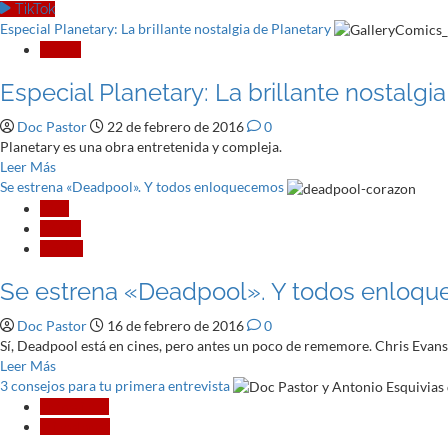
TikTok
Especial Planetary: La brillante nostalgia de Planetary
Cómic
Especial Planetary: La brillante nostalgi
Doc Pastor
22 de febrero de 2016
0
Planetary es una obra entretenida y compleja.
Leer
Leer Más
más
Se estrena «Deadpool». Y todos enloquecemos
acerca
Cine
de
Cómic
Especial
Crítica
Planetary:
Se estrena «Deadpool». Y todos enloq
La
brillante
Doc Pastor
16 de febrero de 2016
0
nostalgia
Sí, Deadpool está en cines, pero antes un poco de rememore. Chris Evans 
de
Leer
Leer Más
Planetary
más
3 consejos para tu primera entrevista
acerca
Entrevistas
de
Miscelánea
Se