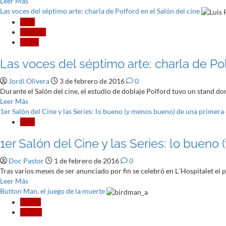
Leer
Leer Más
más
Las voces del séptimo arte: charla de Polford en el Salón del cine
acerca
Cine
de
Invitado
Zootrópolis,
Series
lo
Las voces del séptimo arte: charla de Pol
nuevo
de
Jordi Olivera
3 de febrero de 2016
0
Walt
Durante el Salón del cine, el estudio de doblaje Polford tuvo un stand do
Disney
Leer
Leer Más
más
1er Salón del Cine y las Series: lo bueno (y menos bueno) de una primera
acerca
Cine
de
1er Salón del Cine y las Series: lo buen
Las
voces
Doc Pastor
1 de febrero de 2016
0
del
Tras varios meses de ser anunciado por fin se celebró en L´Hospitalet el p
séptimo
Leer
Leer Más
arte:
más
Button Man, el juego de la muerte
charla
acerca
de
Cómic
de
Polford
Crítica
1er
en