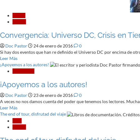
Cómic
Crítica
Convergencia: Universo DC, Crisis en Tierr
Doc Pastor
24 de enero de 2016
0
Si hay dos eventos que han re definido el Universo DC por encima de otros
Leer
Leer Más
más
¡Apoyemos a los autores!
acerca
Miscelánea
de
¡Apoyemos a los autores!
Convergencia:
Universo
Doc Pastor
23 de enero de 2016
0
DC,
A veces no nos damos cuenta del poder que tenemos los lectores. Muchas 
Crisis
Leer
Leer Más
en
más
The end of tour, disfrutad del viaje
Tierras
acerca
Infinitas
Cine
de
+
Crítica
¡Apoyemos
Flashpoint
a