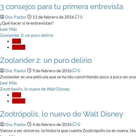
3 consejos para tu primera entrevista
estrena
«Deadpool».
Doc Pastor
11 de febrero de 2016
0
Y
¿Qué hacer si te entrevistan?
todos
Leer
Leer Más
enloquecemos
más
Zoolander 2: un puro delirio
acerca
Cine
de
Crítica
3
Zoolander 2: un puro delirio
consejos
para
Doc Pastor
9 de febrero de 2016
0
tu
Zoolander es una película que se ha ido convirtiendo poco a poco en una
primera
Leer
Leer Más
entrevista
más
Zootrópolis, lo nuevo de Walt Disney
acerca
Cine
de
Crítica
Zoolander
Zootrópolis, lo nuevo de Walt Disney
2:
un
Doc Pastor
4 de febrero de 2016
0
puro
Vamos a ser sinceros: la historia que cuenta Zootrópolis no es nueva. Un
delirio