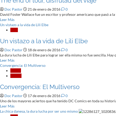
The end of tour, disfrutad del viaje
los
Doc Pastor
21 de enero de 2016
0
autores!
David Foster Wallace fue un escritor y profesor americano que pasó a la 
Leer
Leer Más
más
Un vistazo a la vida de Lili Elbe
acerca
Cine
de
Un vistazo a la vida de Lili Elbe
The
end
Doc Pastor
18 de enero de 2016
0
of
La dura lucha de Lili Elbe para lograr ser ella misma no fue sencilla. Hay 
tour,
Leer
Leer Más
disfrutad
más
Convergencia: El Multiverso
del
acerca
Cómic
viaje
de
Crítica
Un
Convergencia: El Multiverso
vistazo
a
Doc Pastor
17 de enero de 2016
0
la
Uno de los mayores aciertos que ha tenido DC Comics en toda su historia 
vida
Leer
Leer Más
de
más
La chica danesa, la dura lucha por ser uno mismo
Lili