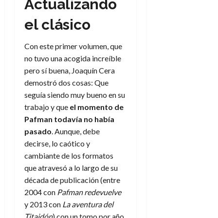
Actualizando
f
m
s
a
2026
29
)
a
i
a
d
d
de
:
0
l
el clásico
n
b
e
e
julio
e
i
a
i
l
l
de
l
p
l
l
a
2026
a
Con este primer volumen, que
o
s
d
i
l
W
no tuvo una acogida increíble
0
r
i
e
d
í
W
pero sí buena, Joaquín Cera
i
s
l
a
n
E
demostró dos cosas: Que
g
y
M
d
e
e
seguía siendo muy bueno en su
s
u
c
a
6
n
u
trabajo y que
el momento de
n
o
de
y
p
d
m
Pafman todavía no había
agosto
3
e
u
i
o
de
pasado
. Aunque, debe
de
l
n
a
2026
c
agosto
decirse, lo caótico y
d
t
l
de
o
cambiante de los formatos
0
e
o
2026
n
que atravesó a lo largo de su
s
d
t
20
0
t
década de publicación (entre
e
r
de
i
n
2004 con
Pafman redevuelve
julio
a
n
o
de
y 2013 con
La aventura del
c
o
r
2026
u
Titaidón
) con un tomo por año