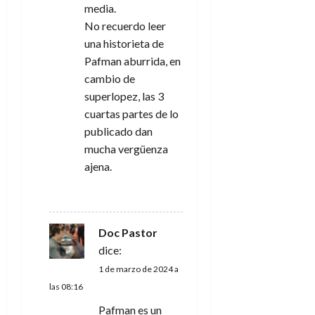
media.
No recuerdo leer
una historieta de
Pafman aburrida, en
cambio de
superlopez, las 3
cuartas partes de lo
publicado dan
mucha vergüenza
ajena.
RESPONDER
Doc Pastor
dice:
1 de marzo de 2024 a
las 08:16
Pafman es un