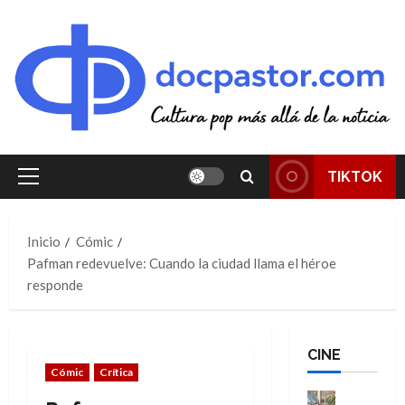
Saltar
al
contenido
TIKTOK
Menú
principal
Inicio
Cómic
Pafman redevuelve: Cuando la ciudad llama el héroe
responde
CINE
Cómic
Crítica
Cine