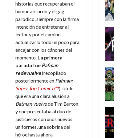
s
Literatura
s
r
,
historias que recuperaban el
r
u
A
d
c
d
m
i
humor absurdo y el gag
e
m
a
a
e
a
o
r
paródico, siempre con la firma
í
y
t
l
d
s
e
intención de entretener al
m
o
e
o
Cine
u
(
lector y por el camino
e
c
v
Cómic
e
r
p
5
g
actualizarlo todo un poco para
T
u
e
s
a
a
de
u
h
a
r
encajar con los cánones del
p
r
r
agosto
s
e
n
t
e
momento.
La primera
e
t
de
t
P
d
i
r
s
2026
parada fue
Pafman
e
a
h
o
c
Cómic
a
u
1
redevuelve
(recopilado
0
L
a
Reseña
l
a
d
n
)
posteriormente en
Pafman:
L
a
n
a
l
o
a
Super Top Comic nº1
), título
a
L
t
n
,
c
7
t
que era una clara alusión a
i
o
o
f
o
30
de
r
g
m
s
Batman vuelve
de Tim Burton
ó
m
de
agosto
a
a
,
t
Cine
r
y que presentaba al dúo de
julio
p
de
g
Cómic
d
9
a
m
de
2026
l
justicieros con unos nuevos
Crítica
e
e
0
l
2026
u
e
uniformes, una sobrina del
S
0
d
l
a
g
l
j
0
héroe hasta ahora
p
i
o
ñ
i
a