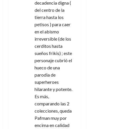
decadencia digna (
a
del centro de la
tierra hasta los
d
petisos ) para caer
a
en el abismo
irreversible (de los
s
cerditos hasta
sueños frikis) ; este
personaje cubrió el
hueco de una
parodia de
superheroes
hilarante y potente.
Es más,
comparando las 2
colecciones, queda
Pafman muy por
encima en calidad