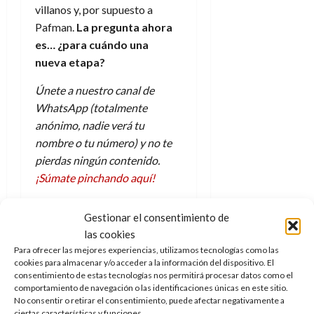
villanos y, por supuesto a
Pafman.
La pregunta ahora
es… ¿para cuándo una
nueva etapa?
Únete a nuestro canal de
WhatsApp (totalmente
anónimo, nadie verá tu
nombre o tu número) y no te
pierdas ningún contenido.
¡Súmate pinchando aquí!
Gestionar el consentimiento de
las cookies
Para ofrecer las mejores experiencias, utilizamos tecnologías como las
cookies para almacenar y/o acceder a la información del dispositivo. El
consentimiento de estas tecnologías nos permitirá procesar datos como el
comportamiento de navegación o las identificaciones únicas en este sitio.
No consentir o retirar el consentimiento, puede afectar negativamente a
Pafman en la portada de su
ciertas características y funciones.