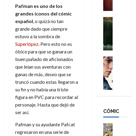
a
M
i
Pafman es uno de los
o
ñ
a
d
s
grandes iconos del cómic
o
n
e
H
Cine
s
español
, o quizá no tan
:
r
Cómic
o
d
grande dado que siempre
Misceláne
B
-
m
e
estuvo a la sombra de
V
r
M
b
l
Superlópez
. Pero esto no es
e
a
a
r
h
n
óbice para que se ganara un
n
n
e
é
g
d
buen puñado de aficionados
:
Cine
s
r
a
Crítica
N
B
que leían sus aventuras con
E
o
d
C
e
r
x
e
ganas de más, deseo que se
o
l
w
a
t
q
truncó cuando estas llegaron a
r
e
D
n
r
u
su fin y no había una triste
e
a
a
d
a
e
figura en PVC para recordar al
s
n
y
N
o
n
:
personaje. Hasta que dejó de
e
,
e
r
u
D
CÓMIC
r
ser así.
m
w
d
n
o
:
e
D
i
c
Pafman y su ayudante Pafcat
o
R
j
a
Cine
n
a
m
e
regresaron en una serie de
Cómic
o
y
a
m