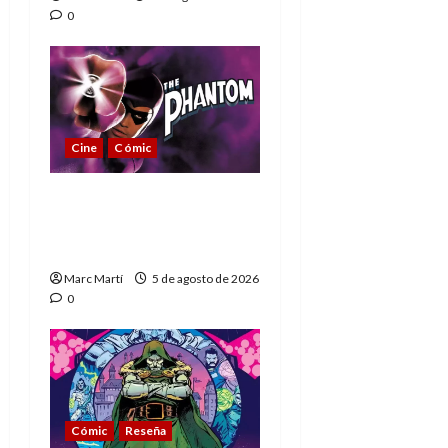
0
Cine
Cómic
The Phantom, 90 años
del héroe que nunca
muere
Marc Martí
5 de agosto de 2026
0
Cómic
Reseña