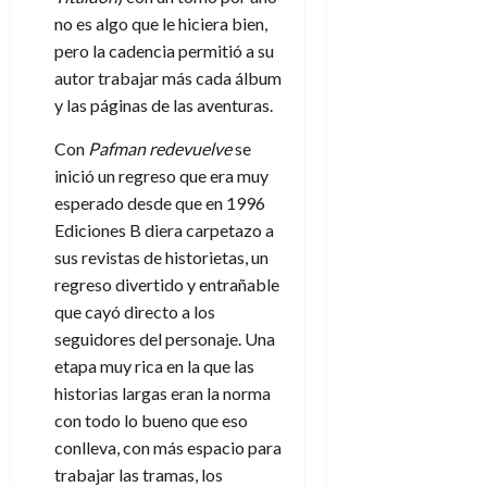
d
e
l
no es algo que le hiciera bien,
0
e
t
t
pero la cadencia permitió a su
A
o
u
autor trabajar más cada álbum
p
r
r
y las páginas de las aventuras.
o
n
a
c
o
Con
Pafman redevuelve
se
a
9
inició un regreso que era muy
l
8
de
i
esperado desde que en 1996
de
julio
p
julio
Ediciones B diera carpetazo a
de
s
de
2026
sus revistas de historietas, un
2026
i
regreso divertido y entrañable
0
s
0
que cayó directo a los
seguidores del personaje. Una
7
etapa muy rica en la que las
de
historias largas eran la norma
julio
de
con todo lo bueno que eso
2026
conlleva, con más espacio para
0
trabajar las tramas, los