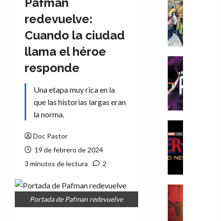
Pafman
Cómic
Literatura
redevuelve:
A
Cuando la ciudad
m
í
llama el héroe
m
Cine
responde
e
Cómic
g
T
Una etapa muy rica en la
u
h
s
que las historias largas eran
e
t
P
la norma.
a
h
Cine
L
a
Cómic
Doc Pastor
Crítica
a
n
19 de febrero de 2024
S
L
t
3 minutos de lectura
2
p
i
o
i
g
m
d
a
,
Cine
e
Crítica
d
Portada de Pafman redevuelve
9
r
S
e
0
-
p
l