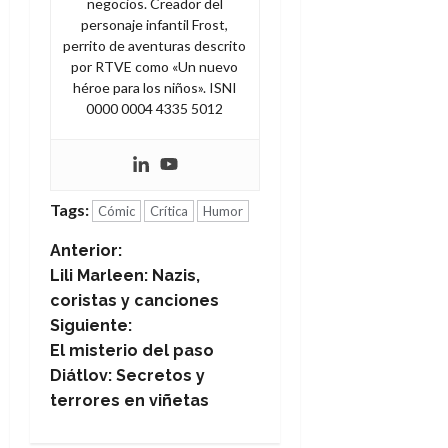
negocios. Creador del
personaje infantil Frost,
perrito de aventuras descrito
por RTVE como «Un nuevo
héroe para los niños». ISNI
0000 0004 4335 5012
Tags:
Cómic
Crítica
Humor
N
Anterior:
Lili Marleen: Nazis,
a
coristas y canciones
Siguiente:
v
El misterio del paso
e
Diátlov: Secretos y
terrores en viñetas
g