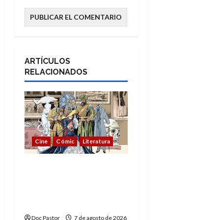
ARTÍCULOS
RELACIONADOS
Cine
Cómic
Literatura
A mí me gusta La Liga
de los Hombres
Extraordinarios (parte
1)
Doc Pastor
7 de agosto de 2026