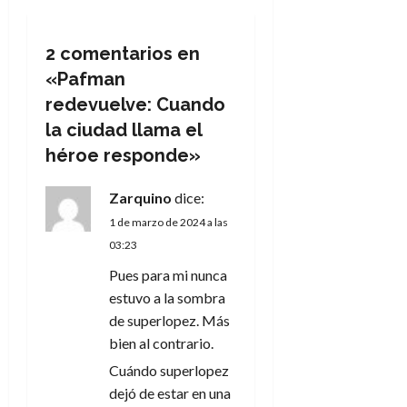
a
c
2 comentarios en
«
Pafman
i
redevuelve: Cuando
ó
la ciudad llama el
héroe responde
»
n
Zarquino
dice:
d
1 de marzo de 2024 a las
e
03:23
Pues para mi nunca
e
estuvo a la sombra
n
de superlopez. Más
bien al contrario.
t
Cuándo superlopez
r
dejó de estar en una