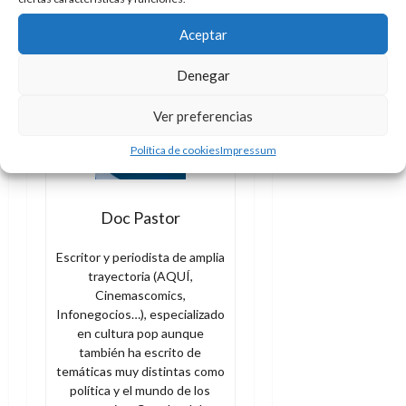
recopilatorio. Dibujo de
Joaquín Cera.
Aceptar
Denegar
Ver preferencias
Política de cookies
Impressum
Doc Pastor
Escritor y periodista de amplia
trayectoria (AQUÍ,
Cinemascomics,
Infonegocios…), especializado
en cultura pop aunque
también ha escrito de
temáticas muy distintas como
política y el mundo de los