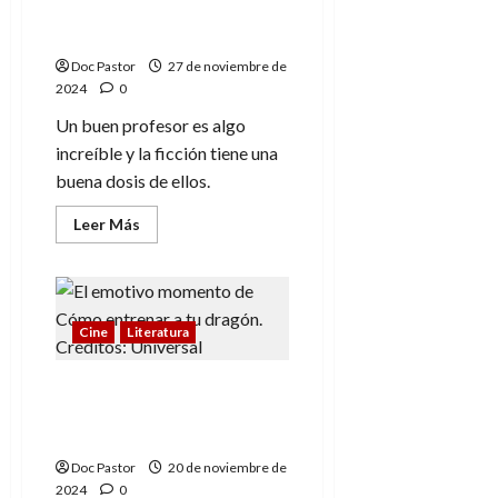
de
profesores inolvidables
Marco
que marcaron a todos
Polo
Doc Pastor
27 de noviembre de
2024
0
Un buen profesor es algo
increíble y la ficción tiene una
buena dosis de ellos.
Leer
Leer Más
más
acerca
de
De
Minerva
a
Miyagi:
Cine
Literatura
5
profesores
inolvidables
¿Qué esperar del
que
marcaron
remake de Cómo
a
entrenar a tu dragón?
todos
Doc Pastor
20 de noviembre de
2024
0