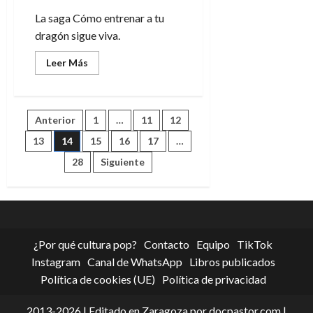
La saga Cómo entrenar a tu
dragón sigue viva.
Leer
Leer Más
más
acerca
de
¿Qué
esperar
Paginación
Anterior
1
…
11
12
del
remake
de
13
14
15
16
17
…
de
Cómo
entrenar
28
Siguiente
a
entradas
tu
dragón?
¿Por qué cultura pop?
Contacto
Equipo
TikTok
Instagram
Canal de WhatsApp
Libros publicados
Política de cookies (UE)
Política de privacidad
2013-2026 | Editado en Zaragoza por docpastor.com |