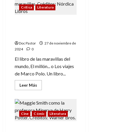
G.I.
Crítica
Literatura
Joe
y
La
Sombra?
El libro que cambió el
mundo: Los viajes de
Marco Polo
Doc Pastor
27 de noviembre de
2024
0
El libro de las maravillas del
mundo, El millón... o Los viajes
de Marco Polo. Un libro...
Leer
Leer Más
más
acerca
de
El
libro
que
cambió
Cine
Cómic
Literatura
el
mundo:
Los
De Minerva a Miyagi: 5
viajes