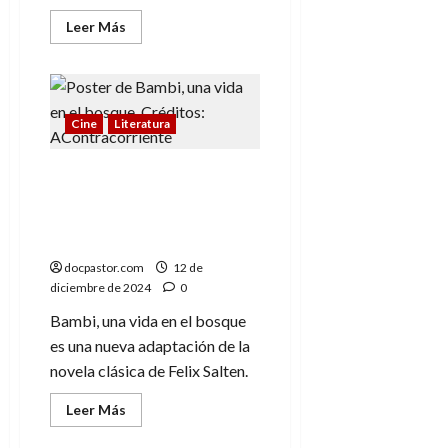
Leer
Leer Más
más
acerca
de
Los
Cuatro
Fantásticos
(1):
Cine
Literatura
Historia
de
una
Bambi, la versión de
familia
acción real (que no es de
Disney) se estrena en
2025
docpastor.com
12 de
diciembre de 2024
0
Bambi, una vida en el bosque
es una nueva adaptación de la
novela clásica de Felix Salten.
Leer
Leer Más
más
acerca