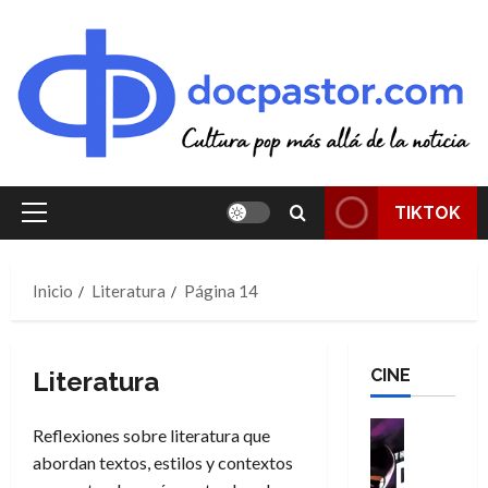
Saltar
al
contenido
TIKTOK
Menú
principal
Inicio
Literatura
Página 14
CINE
Literatura
Cine
Reflexiones sobre literatura que
Cómic
abordan textos, estilos y contextos
T