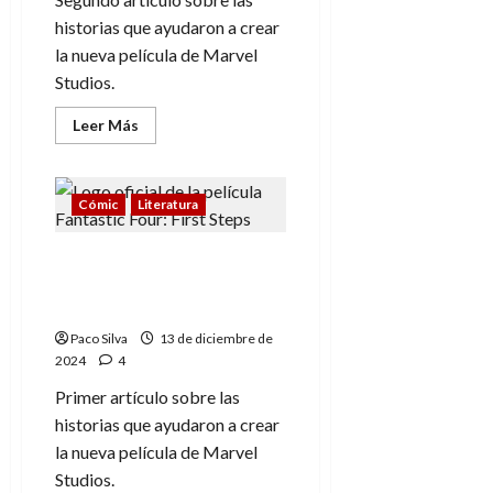
A
o
u
historias que ayudaron a crear
p
r
r
o
la nueva película de Marvel
n
a
c
o
Studios.
a
9
Leer
Leer Más
l
8
de
más
i
acerca
de
julio
de
p
julio
de
Los
s
de
Cuatro
2026
Cómic
Literatura
Fantásticos
2026
i
(2):
0
s
La
0
Los Cuatro Fantásticos
Saga
de
(1): Historia de una
Galactus
7
familia
de
Paco Silva
13 de diciembre de
julio
2024
4
de
2026
Primer artículo sobre las
historias que ayudaron a crear
0
la nueva película de Marvel
Studios.