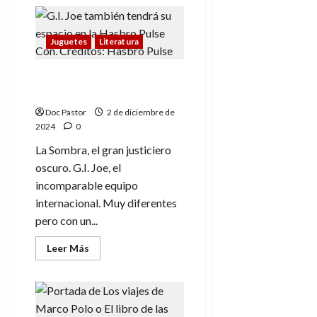
de
Bambi,
la
versión
de
Juguetes
Literatura
acción
real
(que
¿Qué tienen en común
no
es
G.I. Joe y La Sombra?
de
Disney)
Doc Pastor
2 de diciembre de
se
2024
0
estrena
en
La Sombra, el gran justiciero
2025
oscuro. G.I. Joe, el
incomparable equipo
internacional. Muy diferentes
pero con un...
Leer
Leer Más
más
acerca
de
¿Qué
tienen
en
común